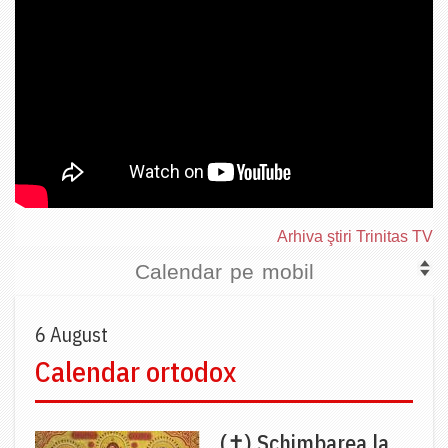
Arhiva ştiri Trinitas TV
Calendar pe mobil
6 August
Calendar ortodox
(✝) Schimbarea la