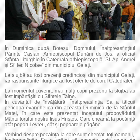
În Duminica după Botezul Domnului, Înaltpreasfințitul
Părinte Casian, Arhiepiscopul Dunării de Jos, a oficiat
Sfânta Liturghie în Catedrala arhiepiscopală ”Sf. Ap. Andrei
şi Sf. Ier. Nicolae” din municipiul Galați.
La slujbă au fost prezenţi credincioşi din municipiul Galați,
iar răspunsurile liturgice au fost oferite de corul Catedralei.
La momentul cuvenit, mai mulţi copii prezenți la slujbă au
fost împărtășiți cu Sfintele Taine.
În cuvântul de învățătură, Înaltpreasfinția Sa a tâlcuit
pericopa evanghelică din această Duminică de la Sfântul
Matei, în care este prezentat începutul propovăduirii
Mântuitorului nostru Iisus Hristos, Care cheamă la pocăinţă
atât poporul evreu, cât şi popoarele păgâne.
Vorbind despre pocăinţa la care sunt chemați toţi oamenii,