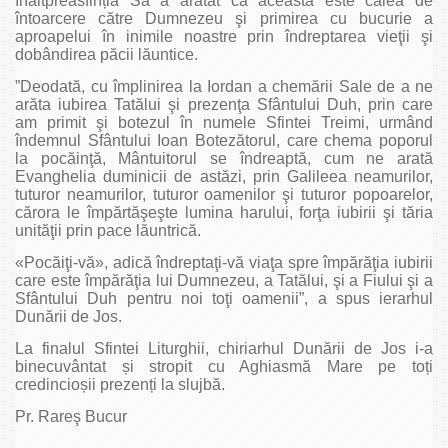
Înaltpreasfinția Sa a arătat că aceasta este calea de
întoarcere către Dumnezeu şi primirea cu bucurie a
aproapelui în inimile noastre prin îndreptarea vieţii şi
dobândirea păcii lăuntice.
”Deodată, cu împlinirea la Iordan a chemării Sale de a ne
arăta iubirea Tatălui şi prezenţa Sfântului Duh, prin care
am primit şi botezul în numele Sfintei Treimi, urmând
îndemnul Sfântului Ioan Botezătorul, care chema poporul
la pocăinţă, Mântuitorul se îndreaptă, cum ne arată
Evanghelia duminicii de astăzi, prin Galileea neamurilor,
tuturor neamurilor, tuturor oamenilor şi tuturor popoarelor,
cărora le împărtăşeşte lumina harului, forţa iubirii şi tăria
unităţii prin pace lăuntrică.
«Pocăiţi-vă», adică îndreptaţi-vă viaţa spre împărăţia iubirii
care este împărăţia lui Dumnezeu, a Tatălui, şi a Fiului şi a
Sfântului Duh pentru noi toţi oamenii”, a spus ierarhul
Dunării de Jos.
La finalul Sfintei Liturghii, chiriarhul Dunării de Jos i-a
binecuvântat și stropit cu Aghiasmă Mare pe toți
credincioșii prezenți la slujbă.
Pr. Rareş Bucur