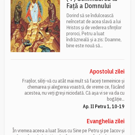
Față a Domnului
Dorind să se îndulcească
neîncetat de acea slavă a lui
Hristos și de vederea sfinților
proroci, Petru a luat
îndrăzneală și a zis: Doamne,
bine este nouă să...
Apostolul zilei
Fraților, siliți-vă cu atât mai mult să faceți temeinice și
chemarea și alegerea voastră, de vreme ce, făcând
acestea, nu veți greși niciodată. Că așa vi se va da cu
bogăție...
Ap. II Petru 1, 10-19
Evanghelia zilei
În vremea aceea a luat Iisus cu Sine pe Petru și pe Iacov și