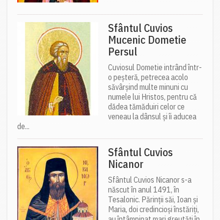
Sfântul Cuvios
Mucenic Dometie
Persul
Cuviosul Dometie intrând într-
o peșteră, petrecea acolo
săvârșind multe minuni cu
numele lui Hristos, pentru că
dădea tămăduiri celor ce
veneau la dânsul și îi aducea
de...
Sfântul Cuvios
Nicanor
Sfântul Cuvios Nicanor s-a
născut în anul 1491, în
Tesalonic. Părinții săi, Ioan și
Maria, doi credincioși înstăriți,
au întâmpinat mari greutăți în