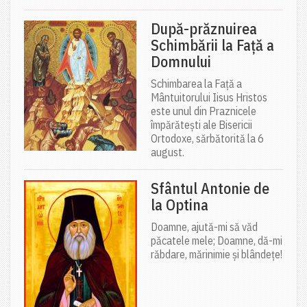
După-prăznuirea
Schimbării la Față a
Domnului
Schimbarea la Față a
Mântuitorului Iisus Hristos
este unul din Praznicele
împărătești ale Bisericii
Ortodoxe, sărbătorită la 6
august.
Sfântul Antonie de
la Optina
Doamne, ajută-mi să văd
păcatele mele; Doamne, dă-mi
răbdare, mărinimie şi blândeţe!