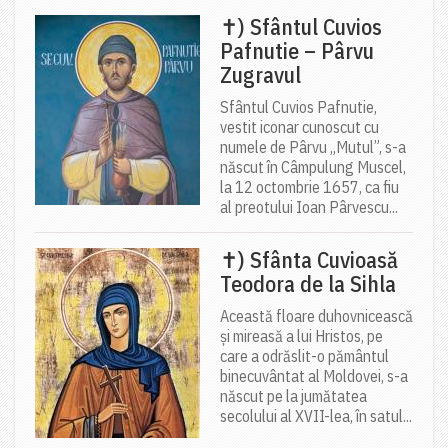
✝) Sfântul Cuvios
Pafnutie – Pârvu
Zugravul
Sfântul Cuvios Pafnutie,
vestit iconar cunoscut cu
numele de Pârvu „Mutul”, s-a
născut în Câmpulung Muscel,
la 12 octombrie 1657, ca fiu
al preotului Ioan Pârvescu...
✝) Sfânta Cuvioasă
Teodora de la Sihla
Această floare duhovnicească
și mireasă a lui Hristos, pe
care a odrăslit-o pământul
binecuvântat al Moldovei, s-a
născut pe la jumătatea
secolului al XVII-lea, în satul...