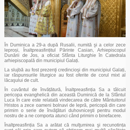
În Duminica a 29-a după Rusalii, numită şi a celor zece
leproși, Înaltpreasfințitul Părinte Casian, Arhiepiscopul
Dunării de Jos, a oficiat Sfânta Liturghie în Catedrala
arhiepiscopală din municipiul Galați.
La slujbă au fost prezenţi credincioşi din municipiul Galați,
iar răspunsurile liturgice au fost oferite de corul mixt al
lăcaşului de cult.
În cuvântul de învățătură, Înaltpreasfinția Sa a tâlcuit
pericopa evanghelică din această Duminică de la Sfântul
Luca în care este relatată vindecarea de către Mântuitorul
Hristos a zece oameni bolnavi de lepră, pericopă din care
primim o serie de învăţături duhovniceşti pentru modul
nostru de a ne comporta atunci când primim o binefacere.
Înaltpreasfinția Sa a arătat că mulţumirea şi recunotința