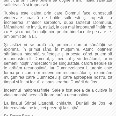
sunt căi prin care putem să obţinem mai multă sănătate
sufletească şi trupească.
”Iubirea este calea prin care Domnul face cunoscută
vindecare noastră de bolile sufleteşti şi trupeşti. La
încheierea sfintelor sărbători, după Botezul Domnului,
Mântuitorul ne invită, astăzi, la cea mai importantă întâlnire,
cu El şi cu noi, în mulţumire pentru binefacerile pe care le-
am primit de la El.
Şi astăzi ni se arată că, primirea darului sănătăţii se
exprimă, în primul rând, în mulţumire. Atunci obţinem
sănătatea integrală, sufleteşte şi trupeşte, când, putem să
recunoaştem în Domnul, şi medicul şi vindecătorul, iar în
semenii noştri vindecătorii de singurătate, cărora trebuie să
le arătăm recunoştinţă, iar Dumnezeiasca Liturghie este
forma prin care noi redevenim recunoscători şi exprimăm
mulţumirea către Dumnezeu şi către aproapele nostru, tot
timpul şi în tot locul”, a spus ierarhul Dunării de Jos.
Îndemnul Înaltpreasfinției Sale a fost acela de a cultiva în
viaţa noastră această floare rară a recunoștinței.
La finalul Sfintei Liturghii, chiriarhul Dunării de Jos i-a
binecuvântat pe toţi cei prezenţi la slujbă.