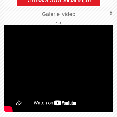
Galerie video
<p