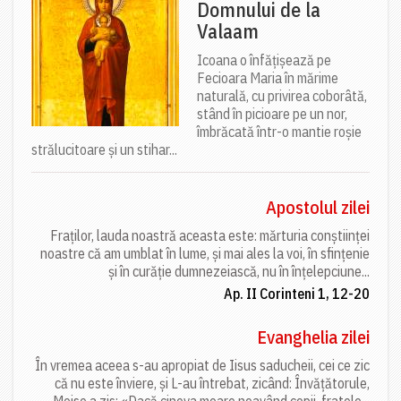
Domnului de la
Valaam
Icoana o înfățișează pe
Fecioara Maria în mărime
naturală, cu privirea coborâtă,
stând în picioare pe un nor,
îmbrăcată într-o mantie roșie
strălucitoare și un stihar...
Apostolul zilei
Fraților, lauda noastră aceasta este: mărturia conștiinței
noastre că am umblat în lume, și mai ales la voi, în sfințenie
și în curăție dumnezeiască, nu în înțelepciune...
Ap. II Corinteni 1, 12-20
Evanghelia zilei
În vremea aceea s-au apropiat de Iisus saducheii, cei ce zic
că nu este înviere, și L-au întrebat, zicând: Învățătorule,
Moise a zis: «Dacă cineva moare neavând copii, fratele...