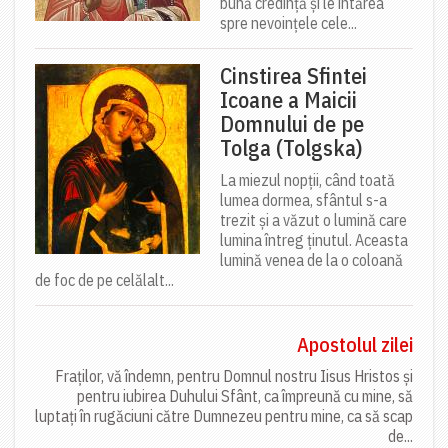
bună credință și le întărea
spre nevoințele cele...
Cinstirea Sfintei
Icoane a Maicii
Domnului de pe
Tolga (Tolgska)
La miezul nopții, când toată
lumea dormea, sfântul s-a
trezit și a văzut o lumină care
lumina întreg ținutul. Aceasta
lumină venea de la o coloană
de foc de pe celălalt...
Apostolul zilei
Fraților, vă îndemn, pentru Domnul nostru Iisus Hristos și
pentru iubirea Duhului Sfânt, ca împreună cu mine, să
luptați în rugăciuni către Dumnezeu pentru mine, ca să scap
de...