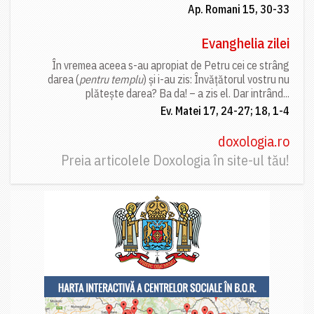
Ap. Romani 15, 30-33
Evanghelia zilei
În vremea aceea s-au apropiat de Petru cei ce strâng
darea (
pentru templu
) și i-au zis: Învățătorul vostru nu
plătește darea? Ba da! – a zis el. Dar intrând...
Ev. Matei 17, 24-27; 18, 1-4
doxologia.ro
Preia articolele Doxologia în site-ul tău!