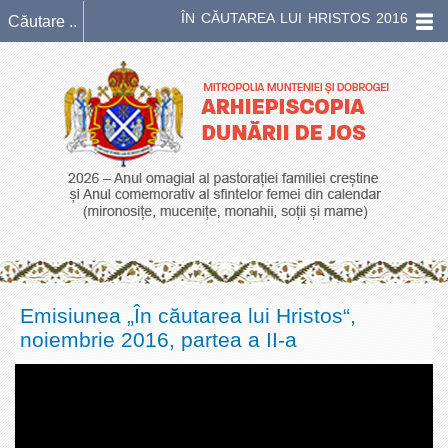
ÎN CĂUTAREA LUI HRISTOS 2016
Emisiunea „În căutarea lui Hristos“,
noiembrie 2016, partea a II-a