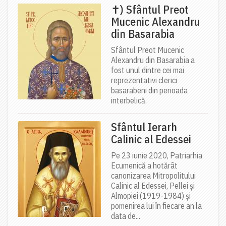
✝) Sfântul Preot
Mucenic Alexandru
din Basarabia
Sfântul Preot Mucenic
Alexandru din Basarabia a
fost unul dintre cei mai
reprezentativi clerici
basarabeni din perioada
interbelică.
Sfântul Ierarh
Calinic al Edessei
Pe 23 iunie 2020, Patriarhia
Ecumenică a hotărât
canonizarea Mitropolitului
Calinic al Edessei, Pellei și
Almopiei (1919-1984) și
pomenirea lui în fiecare an la
data de...