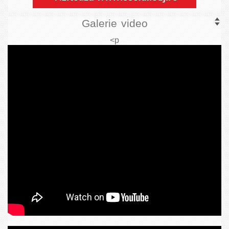
Galerie video
<p