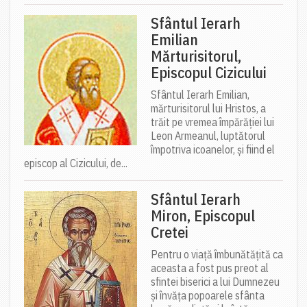
Sfântul Ierarh
Emilian
Mărturisitorul,
Episcopul Cizicului
Sfântul Ierarh Emilian,
mărturisitorul lui Hristos, a
trăit pe vremea împărăției lui
Leon Armeanul, luptătorul
împotriva icoanelor, și fiind el
episcop al Cizicului, de...
Sfântul Ierarh
Miron, Episcopul
Cretei
Pentru o viață îmbunătățită ca
aceasta a fost pus preot al
sfintei biserici a lui Dumnezeu
și învăța popoarele sfânta