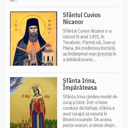
Sfântul Cuvios
Nicanor
Sfântul Cuvios Nicanor s-a
născut în anul 1491, în
Tesalonic. Părinții săi, Ioan și
Maria, doi credincioși înstăriți,
au întâmpinat mari greutăți în
a dobândi prunci....
Sfânta Irina,
Împărăteasa
Sfânta Irina rămâne model de
curaj și tărie. Într-o lume
condusă de bărbați, sfânta a
avut curajul să repună în
Biserici icoanele. De aceea,
peste veacuri, a rămas drept...