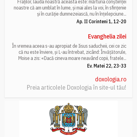
Fraților, lauda noastră aceasta este: mărturia conștiinței
noastre că am umblat în lume, și mai ales la voi, în sfințenie
și în curăție dumnezeiască, nu în înțelepciune...
Ap. II Corinteni 1, 12-20
Evanghelia zilei
În vremea aceea s-au apropiat de Iisus saducheii, cei ce zic
că nu este înviere, și L-au întrebat, zicând: Învățătorule,
Moise a zis: «Dacă cineva moare neavând copii, fratele...
Ev. Matei 22, 23-33
doxologia.ro
Preia articolele Doxologia în site-ul tău!