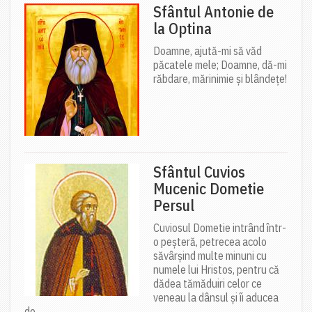
Sfântul Antonie de
la Optina
Doamne, ajută-mi să văd
păcatele mele; Doamne, dă-mi
răbdare, mărinimie şi blândeţe!
Sfântul Cuvios
Mucenic Dometie
Persul
Cuviosul Dometie intrând într-
o peșteră, petrecea acolo
săvârșind multe minuni cu
numele lui Hristos, pentru că
dădea tămăduiri celor ce
veneau la dânsul și îi aducea
de...