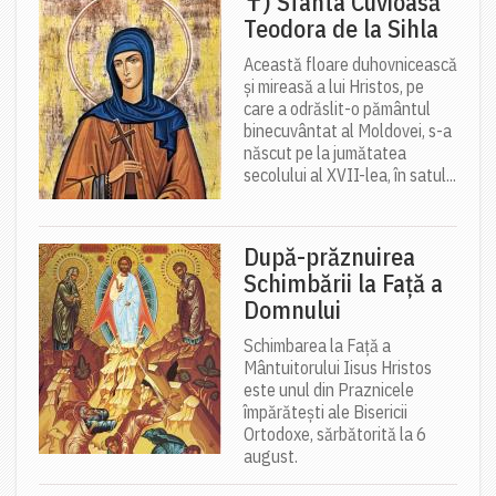
✝) Sfânta Cuvioasă
Teodora de la Sihla
Această floare duhovnicească
și mireasă a lui Hristos, pe
care a odrăslit-o pământul
binecuvântat al Moldovei, s-a
născut pe la jumătatea
secolului al XVII-lea, în satul...
După-prăznuirea
Schimbării la Față a
Domnului
Schimbarea la Față a
Mântuitorului Iisus Hristos
este unul din Praznicele
împărătești ale Bisericii
Ortodoxe, sărbătorită la 6
august.