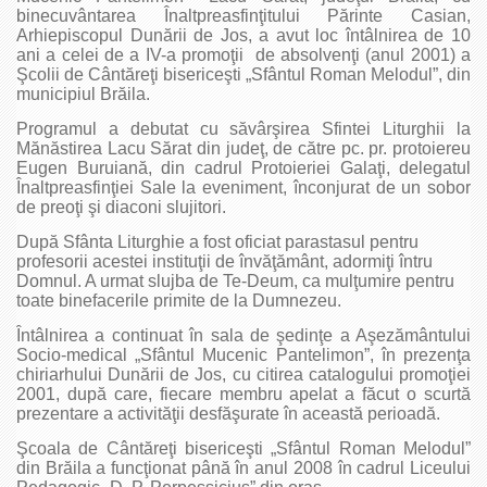
binecuvântarea Înaltpreasfinţitului Părinte Casian,
Arhiepiscopul Dunării de Jos, a avut loc întâlnirea de 10
ani a celei de a IV-a promoţii de absolvenţi (anul 2001) a
Şcolii de Cântăreţi bisericeşti „Sfântul Roman Melodul”, din
municipiul Brăila.
Programul a debutat cu săvârşirea Sfintei Liturghii la
Mănăstirea Lacu Sărat din judeţ, de către pc. pr. protoiereu
Eugen Buruiană, din cadrul Protoieriei Galaţi, delegatul
Înaltpreasfinţiei Sale la eveniment, înconjurat de un sobor
de preoţi şi diaconi slujitori.
După Sfânta Liturghie a fost oficiat parastasul pentru
profesorii acestei instituţii de învăţământ, adormiţi întru
Domnul. A urmat slujba de Te-Deum, ca mulţumire pentru
toate binefacerile primite de la Dumnezeu.
Întâlnirea a continuat în sala de şedinţe a Aşezământului
Socio-medical „Sfântul Mucenic Pantelimon”, în prezenţa
chiriarhului Dunării de Jos, cu citirea catalogului promoţiei
2001, după care, fiecare membru apelat a făcut o scurtă
prezentare a activităţii desfăşurate în această perioadă.
Şcoala de Cântăreţi bisericeşti „Sfântul Roman Melodul”
din Brăila a funcţionat până în anul 2008 în cadrul Liceului