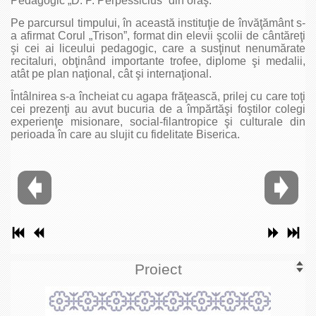
Pedagogic „D. P. Perpessicius” din oraş.
Pe parcursul timpului, în această instituţie de învăţământ s-
a afirmat Corul „Trison”, format din elevii şcolii de cântăreţi
şi cei ai liceului pedagogic, care a susţinut nenumărate
recitaluri, obţinând importante trofee, diplome şi medalii,
atât pe plan naţional, cât şi internaţional.
Întâlnirea s-a încheiat cu agapa frăţească, prilej cu care toţi
cei prezenţi au avut bucuria de a împărtăşi foştilor colegi
experienţe misionare, social-filantropice şi culturale din
perioada în care au slujit cu fidelitate Biserica.
Proiect