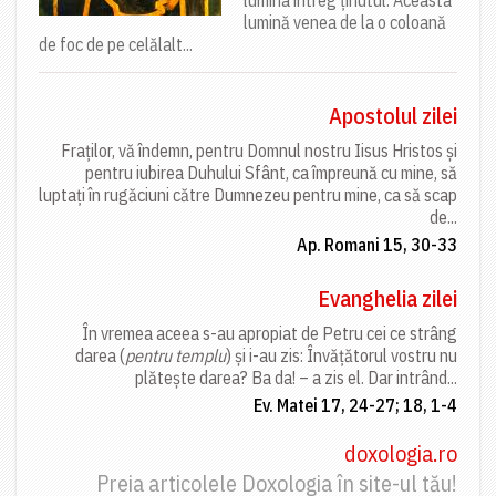
lumină venea de la o coloană
de foc de pe celălalt...
Apostolul zilei
Fraților, vă îndemn, pentru Domnul nostru Iisus Hristos și
pentru iubirea Duhului Sfânt, ca împreună cu mine, să
luptați în rugăciuni către Dumnezeu pentru mine, ca să scap
de...
Ap. Romani 15, 30-33
Evanghelia zilei
În vremea aceea s-au apropiat de Petru cei ce strâng
darea (
pentru templu
) și i-au zis: Învățătorul vostru nu
plătește darea? Ba da! – a zis el. Dar intrând...
Ev. Matei 17, 24-27; 18, 1-4
doxologia.ro
Preia articolele Doxologia în site-ul tău!