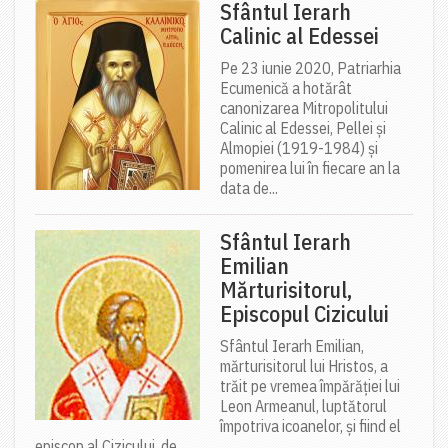
Sfântul Ierarh
Calinic al Edessei
Pe 23 iunie 2020, Patriarhia
Ecumenică a hotărât
canonizarea Mitropolitului
Calinic al Edessei, Pellei și
Almopiei (1919-1984) și
pomenirea lui în fiecare an la
data de...
Sfântul Ierarh
Emilian
Mărturisitorul,
Episcopul Cizicului
Sfântul Ierarh Emilian,
mărturisitorul lui Hristos, a
trăit pe vremea împărăției lui
Leon Armeanul, luptătorul
împotriva icoanelor, și fiind el
episcop al Cizicului, de...