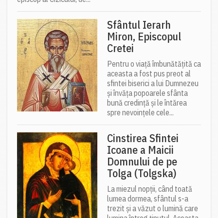
Sfântul Ierarh
Miron, Episcopul
Cretei
Pentru o viață îmbunătățită ca
aceasta a fost pus preot al
sfintei biserici a lui Dumnezeu
și învăța popoarele sfânta
bună credință și le întărea
spre nevoințele cele...
Cinstirea Sfintei
Icoane a Maicii
Domnului de pe
Tolga (Tolgska)
La miezul nopții, când toată
lumea dormea, sfântul s-a
trezit și a văzut o lumină care
lumina întreg ținutul. Aceasta