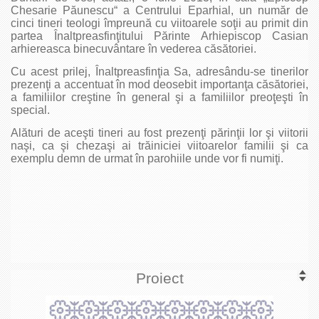
Chesarie Păunescu“ a Centrului Eparhial, un număr de
cinci tineri teologi împreună cu viitoarele soţii au primit din
partea Înaltpreasfinţitului Părinte Arhiepiscop Casian
arhiereasca binecuvântare în vederea căsătoriei.
Cu acest prilej, Înaltpreasfinţia Sa, adresându-se tinerilor
prezenţi a accentuat în mod deosebit importanţa căsătoriei,
a familiilor creştine în general şi a familiilor preoţeşti în
special.
Alături de aceşti tineri au fost prezenţi părinţii lor şi viitorii
naşi, ca şi chezaşi ai trăiniciei viitoarelor familii şi ca
exemplu demn de urmat în parohiile unde vor fi numiţi.
Proiect