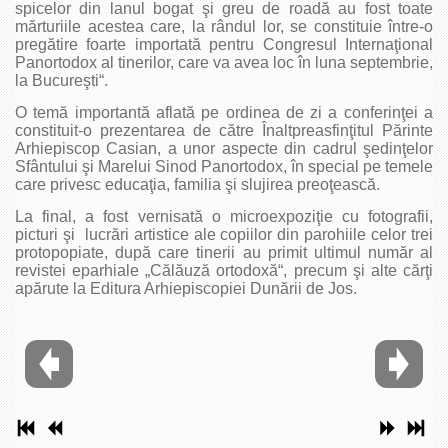
spicelor din lanul bogat şi greu de roadă au fost toate
mărturiile acestea care, la rândul lor, se constituie între-o
pregătire foarte importată pentru Congresul Internaţional
Panortodox al tinerilor, care va avea loc în luna septembrie,
la Bucureşti“.
O temă importantă aflată pe ordinea de zi a conferinţei a
constituit-o prezentarea de către Înaltpreasfinţitul Părinte
Arhiepiscop Casian, a unor aspecte din cadrul şedinţelor
Sfântului şi Marelui Sinod Panortodox, în special pe temele
care privesc educaţia, familia şi slujirea preoţească.
La final, a fost vernisată o microexpoziţie cu fotografii,
picturi şi lucrări artistice ale copiilor din parohiile celor trei
protopopiate, după care tinerii au primit ultimul număr al
revistei eparhiale „Călăuză ortodoxă“, precum şi alte cărţi
apărute la Editura Arhiepiscopiei Dunării de Jos.