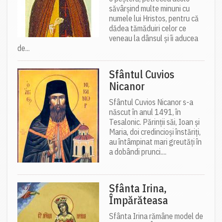
săvârșind multe minuni cu
numele lui Hristos, pentru că
dădea tămăduiri celor ce
veneau la dânsul și îi aducea
de...
Sfântul Cuvios
Nicanor
Sfântul Cuvios Nicanor s-a
născut în anul 1491, în
Tesalonic. Părinții săi, Ioan și
Maria, doi credincioși înstăriți,
au întâmpinat mari greutăți în
a dobândi prunci....
Sfânta Irina,
Împărăteasa
Sfânta Irina rămâne model de