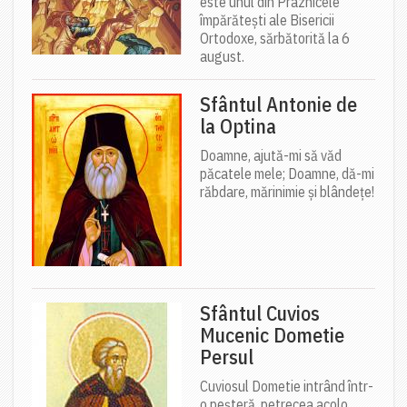
este unul din Praznicele
împărătești ale Bisericii
Ortodoxe, sărbătorită la 6
august.
Sfântul Antonie de
la Optina
Doamne, ajută-mi să văd
păcatele mele; Doamne, dă-mi
răbdare, mărinimie şi blândeţe!
Sfântul Cuvios
Mucenic Dometie
Persul
Cuviosul Dometie intrând într-
o peșteră, petrecea acolo