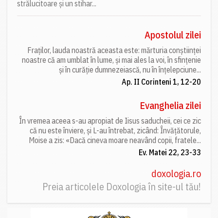
strălucitoare și un stihar...
Apostolul zilei
Fraților, lauda noastră aceasta este: mărturia conștiinței
noastre că am umblat în lume, și mai ales la voi, în sfințenie
și în curăție dumnezeiască, nu în înțelepciune...
Ap. II Corinteni 1, 12-20
Evanghelia zilei
În vremea aceea s-au apropiat de Iisus saducheii, cei ce zic
că nu este înviere, și L-au întrebat, zicând: Învățătorule,
Moise a zis: «Dacă cineva moare neavând copii, fratele...
Ev. Matei 22, 23-33
doxologia.ro
Preia articolele Doxologia în site-ul tău!