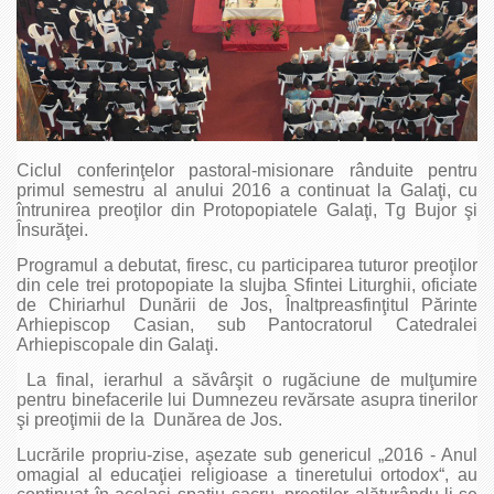
Ciclul conferinţelor pastoral-misionare rânduite pentru
primul semestru al anului 2016 a continuat la Galaţi, cu
întrunirea preoţilor din Protopopiatele Galaţi, Tg Bujor şi
Însurăţei.
Programul a debutat, firesc, cu participarea tuturor preoţilor
din cele trei protopopiate la slujba Sfintei Liturghii, oficiate
de Chiriarhul Dunării de Jos, Înaltpreasfinţitul Părinte
Arhiepiscop Casian, sub Pantocratorul Catedralei
Arhiepiscopale din Galaţi.
La final, ierarhul a săvârşit o rugăciune de mulţumire
pentru binefacerile lui Dumnezeu revărsate asupra tinerilor
şi preoţimii de la Dunărea de Jos.
Lucrările propriu-zise, aşezate sub genericul „2016 - Anul
omagial al educaţiei religioase a tineretului ortodox“, au