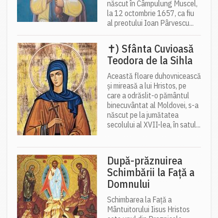
născut în Câmpulung Muscel,
la 12 octombrie 1657, ca fiu
al preotului Ioan Pârvescu...
✝) Sfânta Cuvioasă
Teodora de la Sihla
Această floare duhovnicească
și mireasă a lui Hristos, pe
care a odrăslit-o pământul
binecuvântat al Moldovei, s-a
născut pe la jumătatea
secolului al XVII-lea, în satul...
După-prăznuirea
Schimbării la Față a
Domnului
Schimbarea la Față a
Mântuitorului Iisus Hristos