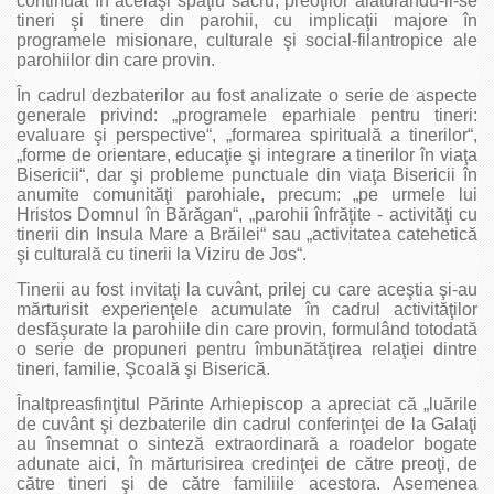
continuat în acelaşi spaţiu sacru, preoţilor alăturându-li-se
tineri şi tinere din parohii, cu implicaţii majore în
programele misionare, culturale şi social-filantropice ale
parohiilor din care provin.
În cadrul dezbaterilor au fost analizate o serie de aspecte
generale privind: „programele eparhiale pentru tineri:
evaluare şi perspective“, „formarea spirituală a tinerilor“,
„forme de orientare, educaţie şi integrare a tinerilor în viaţa
Bisericii“, dar şi probleme punctuale din viaţa Bisericii în
anumite comunităţi parohiale, precum: „pe urmele lui
Hristos Domnul în Bărăgan“, „parohii înfrăţite - activităţi cu
tinerii din Insula Mare a Brăilei“ sau „activitatea catehetică
şi culturală cu tinerii la Viziru de Jos“.
Tinerii au fost invitaţi la cuvânt, prilej cu care aceştia şi-au
mărturisit experienţele acumulate în cadrul activităţilor
desfăşurate la parohiile din care provin, formulând totodată
o serie de propuneri pentru îmbunătăţirea relaţiei dintre
tineri, familie, Şcoală şi Biserică.
Înaltpreasfinţitul Părinte Arhiepiscop a apreciat că „luările
de cuvânt şi dezbaterile din cadrul conferinţei de la Galaţi
au însemnat o sinteză extraordinară a roadelor bogate
adunate aici, în mărturisirea credinţei de către preoţi, de
către tineri şi de către familiile acestora. Asemenea