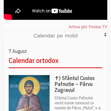
Arhiva ştiri Trinitas TV
Calendar pe mobil
7 August
Calendar ortodox
✝) Sfântul Cuvios
Pafnutie – Pârvu
Zugravul
Sfântul Cuvios Pafnutie,
vestit iconar cunoscut cu
numele de Pârvu „Mutul”, s-a