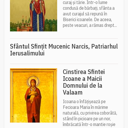
curaj și tărie. Într-o lume
condusă de bărbați, sfânta a
avut curajul să repună în
Biserici icoanele. De aceea,
peste veacuri, a rămas drept...
Sfântul Sfinţit Mucenic Narcis, Patriarhul
Ierusalimului
Cinstirea Sfintei
Icoane a Maicii
Domnului de la
Valaam
Icoana o înfățișează pe
Fecioara Maria în mărime
naturală, cu privirea coborâtă,
stând în picioare pe un nor,
îmbrăcată într-o mantie roșie