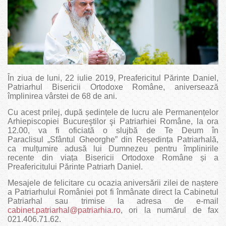
În ziua de luni, 22 iulie 2019, Preafericitul Părinte Daniel,
Patriarhul Bisericii Ortodoxe Române, aniversează
împlinirea vârstei de 68 de ani.
Cu acest prilej, după ședințele de lucru ale Permanențelor
Arhiepiscopiei Bucureştilor şi Patriarhiei Române, la ora
12.00, va fi oficiată o slujbă de Te Deum în
Paraclisul „Sfântul Gheorghe” din Reședința Patriarhală,
ca mulțumire adusă lui Dumnezeu pentru împlinirile
recente din viața Bisericii Ortodoxe Române și a
Preafericitului Părinte Patriarh Daniel.
Mesajele de felicitare cu ocazia aniversării zilei de naștere
a Patriarhului României pot fi înmânate direct la Cabinetul
Patriarhal sau trimise la adresa de e-mail
cabinet.patriarhal@patriarhia.ro
, ori la numărul de fax
021.406.71.62.