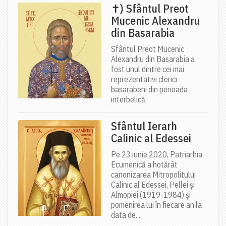
✝) Sfântul Preot
Mucenic Alexandru
din Basarabia
Sfântul Preot Mucenic
Alexandru din Basarabia a
fost unul dintre cei mai
reprezentativi clerici
basarabeni din perioada
interbelică.
Sfântul Ierarh
Calinic al Edessei
Pe 23 iunie 2020, Patriarhia
Ecumenică a hotărât
canonizarea Mitropolitului
Calinic al Edessei, Pellei și
Almopiei (1919-1984) și
pomenirea lui în fiecare an la
data de...