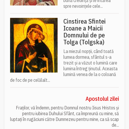
bună credință și le întărea
spre nevoințele cele...
Cinstirea Sfintei
Icoane a Maicii
Domnului de pe
Tolga (Tolgska)
La miezul nopții, când toată
lumea dormea, sfântul s-a
trezit și a văzut o lumină care
lumina întreg ținutul. Aceasta
lumină venea de la o coloană
de foc de pe celălalt...
Apostolul zilei
Fraților, vă îndemn, pentru Domnul nostru Iisus Hristos și
pentru iubirea Duhului Sfânt, ca împreună cu mine, să
luptați în rugăciuni către Dumnezeu pentru mine, ca să scap
de...