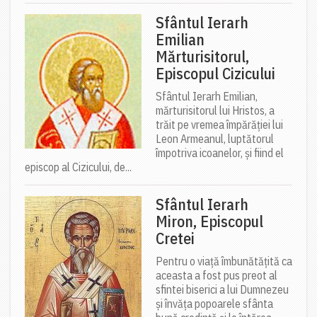
Sfântul Ierarh
Emilian
Mărturisitorul,
Episcopul Cizicului
Sfântul Ierarh Emilian,
mărturisitorul lui Hristos, a
trăit pe vremea împărăției lui
Leon Armeanul, luptătorul
împotriva icoanelor, și fiind el
episcop al Cizicului, de...
Sfântul Ierarh
Miron, Episcopul
Cretei
Pentru o viață îmbunătățită ca
aceasta a fost pus preot al
sfintei biserici a lui Dumnezeu
și învăța popoarele sfânta