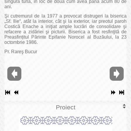
singură turlă, în loc de două cum avea până acum 80 de
ani.
Şi cutremurul de la 1977 a provocat distrugeri la biserica
„Sf. Ilie“, atât la interior, cât şi la exterior, iar preotul paroh
Costică Enache a iniţiat ample lucrări de consolidare şi
refacere a zidăriei şi picturii. Biserica a fost resfinţită de
Preasfințitul Părinte Epifanie Norocel al Buzăului, la 23
octombrie 1986.
Pr. Rareş Bucur
Proiect