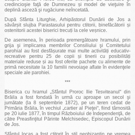
credincioşie faţă de Dumnezeu și model de vieţuire în
deplină asceză şi rugăciune neîncetată.
După Sfânta Liturghie, Arhipăstorul Dunării de Jos a
săvârșit slujba Parastasului pentru ctitorii, binefăcătorii și
ostenitorii acestei biserici trecuți la cele veșnice.
De asemenea, în perioada premergătoare hramului, prin
grija şi implicarea membrilor Consiliului şi Comitetului
parohial au fost desfășurate mai multe activități educativ-
recreative pentru 25 de copii și tinerii cu posibilități
materiale reduse și au fost oferite pachete cu alimente de
primă necesitate la 10 familii nevoiaşe aflate în evidenţele
speciale ale parohiei.
***
Biserica cu hramul „Sfântul Proroc Ilie Tesviteanul“ din
Brăila a fost fondată în urmă cu aproape un secol şi
jumătate (la 8 septembrie 1872), pe un teren cedat de
Primăria Brăila, în vechiul „cartier al Pieţei“, fiind târnosită
pe 20 iulie 1877, în timpul Războiului de Independenţă, de
către Preasfinţitul Părinte Melchisedec, Episcopul Dunării
de Jos.
Sfântul locaș a fost ctitorit în stil neobizantin pe vremea