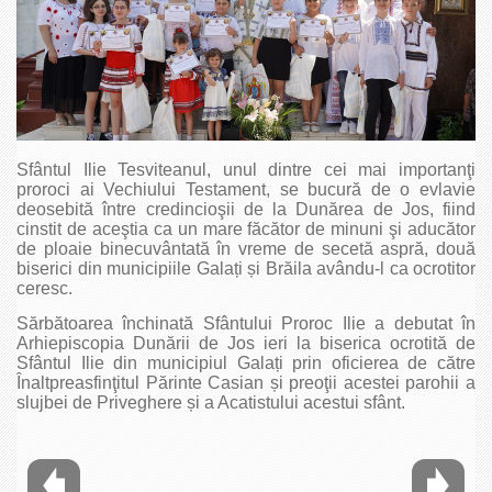
Sfântul Ilie Tesviteanul, unul dintre cei mai importanţi
proroci ai Vechiului Testament, se bucură de o evlavie
deosebită între credincioşii de la Dunărea de Jos, fiind
cinstit de aceştia ca un mare făcător de minuni şi aducător
de ploaie binecuvântată în vreme de secetă aspră, două
biserici din municipiile Galați și Brăila avându-l ca ocrotitor
ceresc.
Sărbătoarea închinată Sfântului Proroc Ilie a debutat în
Arhiepiscopia Dunării de Jos ieri la biserica ocrotită de
Sfântul Ilie din municipiul Galați prin oficierea de către
Înaltpreasfinţitul Părinte Casian și preoţii acestei parohii a
slujbei de Priveghere și a Acatistului acestui sfânt.