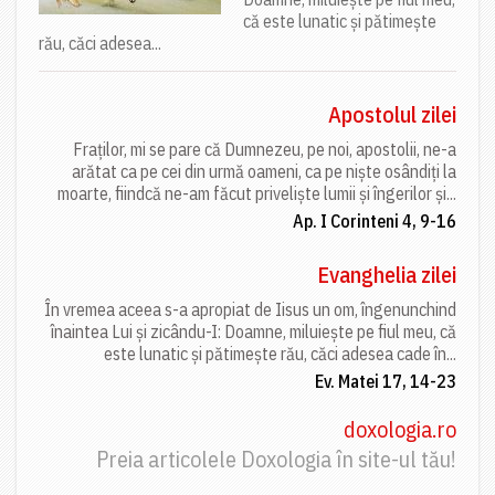
că este lunatic și pătimește
rău, căci adesea...
Apostolul zilei
Fraților, mi se pare că Dumnezeu, pe noi, apostolii, ne-a
arătat ca pe cei din urmă oameni, ca pe niște osândiți la
moarte, fiindcă ne-am făcut priveliște lumii și îngerilor și...
Ap. I Corinteni 4, 9-16
Evanghelia zilei
În vremea aceea s-a apropiat de Iisus un om, îngenunchind
înaintea Lui și zicându-I: Doamne, miluiește pe fiul meu, că
este lunatic și pătimește rău, căci adesea cade în...
Ev. Matei 17, 14-23
doxologia.ro
Preia articolele Doxologia în site-ul tău!