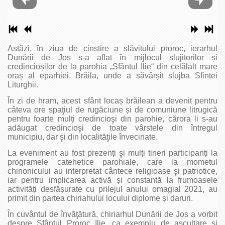
Astăzi, în ziua de cinstire a slăvitului proroc, ierarhul
Dunării de Jos s-a aflat în mijlocul slujitorilor și
credincioșilor de la parohia „Sfântul Ilie“ din celălalt mare
oraș al eparhiei, Brăila, unde a săvârșit slujba Sfintei
Liturghii.
În zi de hram, acest sfânt locaș brăilean a devenit pentru
câteva ore spaţiul de rugăciune și de comuniune litrugică
pentru foarte mulți credincioşi din parohie, cărora li s-au
adăugat credincioşi de toate vârstele din întregul
municipiu, dar şi din localităţile învecinate.
La eveniment au fost prezenți şi mulți tineri participanți la
programele catehetice parohiale, care la mometul
chinonicului au interpretat cântece religioase şi patriotice,
iar pentru implicarea activă și constantă la frumoasele
activități desfășurate cu prilejul anului omagial 2021, au
primit din partea chiriahului locului diplome și daruri.
În cuvântul de învăţătură, chiriarhul Dunării de Jos a vorbit
despre Sfântul Proroc Ilie, ca exemplu de ascultare şi