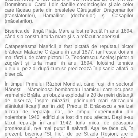
Domnitorului Carol I din daniile credincioşilor şi ale celor
care făceau parte din breslelee Căruţaşilor, Dragomanilor
(translatorilor), Hamalilor (docherilor) şi Casapilor
(măcelarilor).
Biserica de lângă Piaţa Mare a fost refăcută în anul 1894,
când s-a construit turla mare şi s-a refăcut acoperişul.
Catapeteasma bisericii a fost pictată de reputatul pictor
brăilean Matache Orăşanu în anul 1877, iar fresca doi ani
mai târziu, de către pictorul D. Teodorescu. Acelaşi pictor a
zugrăvit şi turla mare, în anul 1894, folosind tehnica
uleiului pe zid, după cum se precizează în pisania aflată la
biserică.
În timpul Primului Război Mondial, când ruşii din sectorul
Năneşti - Nămoloasa bombardau inamicul care ocupase
vremelnic Brăila, un obuz a explodat la 20 de metri distanţă
de biserică, înspre miazăzi, pricinuind mari stricăciuni
sfântului lăcaş (fisuri în zid). Preotul B. Enăcescu a realizat
lucrări de reparaţii dar, pe timpul cutremurului din
noiembrie 1940, edificiul a fost din nou afectat. Deşi s-au
făcut reparaţii în anul 1942, turla mică, de deasupra
pronaosului, n-a mai putut fi salvată. Aşa se face că, în
prezent, biserica “Sf. Ilie”, de pe Strada Roşiori, are o