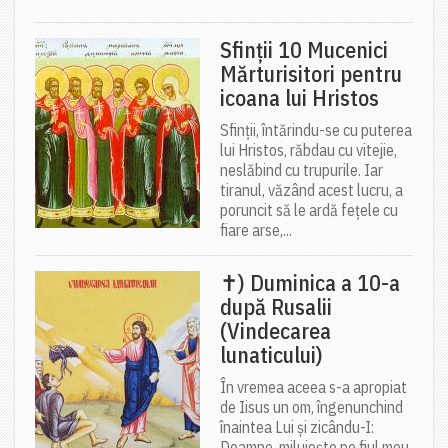
Sfinții 10 Mucenici
Mărturisitori pentru
icoana lui Hristos
Sfinții, întărindu-se cu puterea
lui Hristos, răbdau cu vitejie,
neslăbind cu trupurile. Iar
tiranul, văzând acest lucru, a
poruncit să le ardă fețele cu
fiare arse,...
✝) Duminica a 10-a
după Rusalii
(Vindecarea
lunaticului)
În vremea aceea s-a apropiat
de Iisus un om, îngenunchind
înaintea Lui și zicându-I:
Doamne, miluiește pe fiul meu,