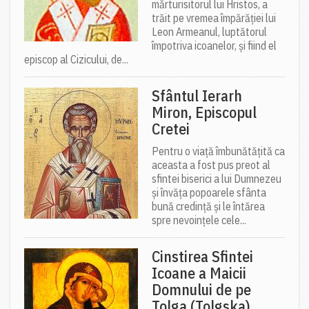
mărturisitorul lui Hristos, a
trăit pe vremea împărăției lui
Leon Armeanul, luptătorul
împotriva icoanelor, și fiind el
episcop al Cizicului, de...
Sfântul Ierarh
Miron, Episcopul
Cretei
Pentru o viață îmbunătățită ca
aceasta a fost pus preot al
sfintei biserici a lui Dumnezeu
și învăța popoarele sfânta
bună credință și le întărea
spre nevoințele cele...
Cinstirea Sfintei
Icoane a Maicii
Domnului de pe
Tolga (Tolgska)