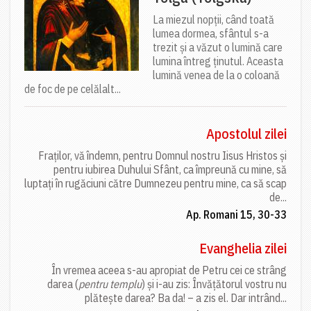
La miezul nopții, când toată
lumea dormea, sfântul s-a
trezit și a văzut o lumină care
lumina întreg ținutul. Aceasta
lumină venea de la o coloană
de foc de pe celălalt...
Apostolul zilei
Fraților, vă îndemn, pentru Domnul nostru Iisus Hristos și
pentru iubirea Duhului Sfânt, ca împreună cu mine, să
luptați în rugăciuni către Dumnezeu pentru mine, ca să scap
de...
Ap. Romani 15, 30-33
Evanghelia zilei
În vremea aceea s-au apropiat de Petru cei ce strâng
darea (
pentru templu
) și i-au zis: Învățătorul vostru nu
plătește darea? Ba da! – a zis el. Dar intrând...