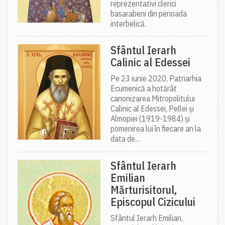
reprezentativi clerici
basarabeni din perioada
interbelică.
Sfântul Ierarh
Calinic al Edessei
Pe 23 iunie 2020, Patriarhia
Ecumenică a hotărât
canonizarea Mitropolitului
Calinic al Edessei, Pellei și
Almopiei (1919-1984) și
pomenirea lui în fiecare an la
data de...
Sfântul Ierarh
Emilian
Mărturisitorul,
Episcopul Cizicului
Sfântul Ierarh Emilian,