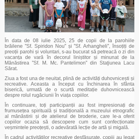
În data de 08 iulie 2025, 25 de copii de la parohiile
brăilene ”Sf. Spiridon Nou” și ”Sf. Arhangheli”, însoțiți de
preoții parohi și voluntari, s-au bucurat să petreacă o zi din
vacanța de vară în decorul liniștitor și minunat de la
Mănăstirea ”Sf. M. Mc. Pantelimon” din Staţiunea Lacu
Sărat.
Ziua a fost una de neuitat, plină de activități duhovnicești și
recreative. Aceasta a început cu închinarea în sfânta
biserică, urmată de o scurtă meditație duhovnicească
despre rolul rugăciunii în viața copiilor.
În continuare, toți participanții au fost impresionați de
frumusețea spirituală și tradițională a muzeului etnografic
al mănăstirii și de atelierul de broderie, care le-a oferit
copiilor ocazia să descopere cum sunt confecționate
veșmintele preoțești, o adevărată lecție de artă și migală.
În cadrul activităților recreative desfășurate, copiii au legat