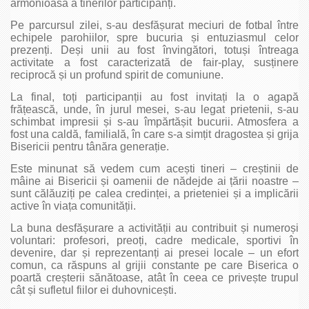
armonioasă a tinerilor participanți.
Pe parcursul zilei, s-au desfășurat meciuri de fotbal între
echipele parohiilor, spre bucuria și entuziasmul celor
prezenți. Deși unii au fost învingători, totuși întreaga
activitate a fost caracterizată de fair-play, susținere
reciprocă și un profund spirit de comuniune.
La final, toți participanții au fost invitați la o agapă
frățească, unde, în jurul mesei, s-au legat prietenii, s-au
schimbat impresii și s-au împărtășit bucurii. Atmosfera a
fost una caldă, familială, în care s-a simțit dragostea și grija
Bisericii pentru tânăra generație.
Este minunat să vedem cum acești tineri – creștinii de
mâine ai Bisericii și oamenii de nădejde ai țării noastre –
sunt călăuziți pe calea credinței, a prieteniei și a implicării
active în viața comunității.
La buna desfășurare a activității au contribuit și numeroși
voluntari: profesori, preoți, cadre medicale, sportivi în
devenire, dar și reprezentanți ai presei locale – un efort
comun, ca răspuns al grijii constante pe care Biserica o
poartă creșterii sănătoase, atât în ceea ce privește trupul
cât și sufletul fiilor ei duhovnicești.