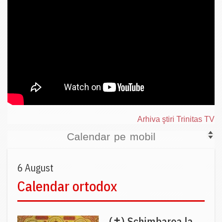
Arhiva ştiri Trinitas TV
Calendar pe mobil
6 August
Calendar ortodox
(✝) Schimbarea la