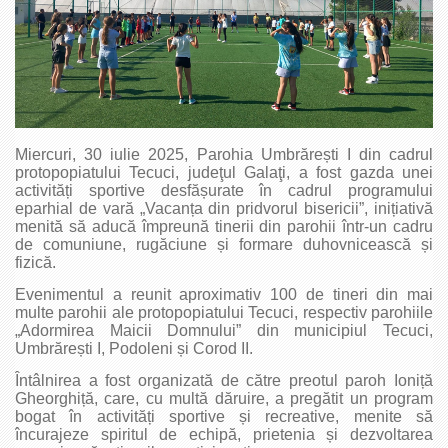
Miercuri, 30 iulie 2025, Parohia Umbrărești I din cadrul
protopopiatului Tecuci, judeţul Galaţi, a fost gazda unei
activități sportive desfășurate în cadrul programului
eparhial de vară „Vacanța din pridvorul bisericii”, inițiativă
menită să aducă împreună tinerii din parohii într-un cadru
de comuniune, rugăciune și formare duhovnicească și
fizică.
Evenimentul a reunit aproximativ 100 de tineri din mai
multe parohii ale protopopiatului Tecuci, respectiv parohiile
„Adormirea Maicii Domnului” din municipiul Tecuci,
Umbrărești I, Podoleni și Corod II.
Întâlnirea a fost organizată de către preotul paroh Ioniță
Gheorghiță, care, cu multă dăruire, a pregătit un program
bogat în activități sportive și recreative, menite să
încurajeze spiritul de echipă, prietenia și dezvoltarea