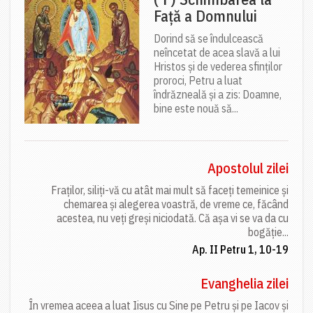
Față a Domnului
Dorind să se îndulcească
neîncetat de acea slavă a lui
Hristos și de vederea sfinților
proroci, Petru a luat
îndrăzneală și a zis: Doamne,
bine este nouă să...
Apostolul zilei
Fraților, siliți-vă cu atât mai mult să faceți temeinice și
chemarea și alegerea voastră, de vreme ce, făcând
acestea, nu veți greși niciodată. Că așa vi se va da cu
bogăție...
Ap. II Petru 1, 10-19
Evanghelia zilei
În vremea aceea a luat Iisus cu Sine pe Petru și pe Iacov și