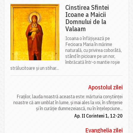
Cinstirea Sfintei
Icoane a Maicii
Domnului de la
Valaam
Icoana o înfățișează pe
Fecioara Maria în mărime
naturală, cu privirea coborâtă,
stând în picioare pe un nor,
îmbrăcată într-o mantie roșie
strălucitoare și un stihar...
Apostolul zilei
Fraților, lauda noastră aceasta este: mărturia conștiinței
noastre că am umblat în lume, și mai ales la voi, în sfințenie
și în curăție dumnezeiască, nu în înțelepciune...
Ap. II Corinteni 1, 12-20
Evanghelia zilei