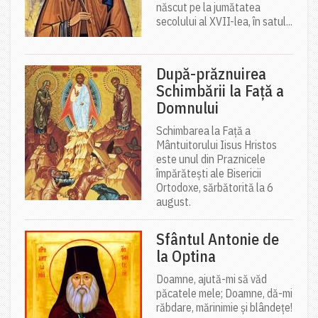
născut pe la jumătatea
secolului al XVII-lea, în satul...
După-prăznuirea
Schimbării la Față a
Domnului
Schimbarea la Față a
Mântuitorului Iisus Hristos
este unul din Praznicele
împărătești ale Bisericii
Ortodoxe, sărbătorită la 6
august.
Sfântul Antonie de
la Optina
Doamne, ajută-mi să văd
păcatele mele; Doamne, dă-mi
răbdare, mărinimie şi blândeţe!