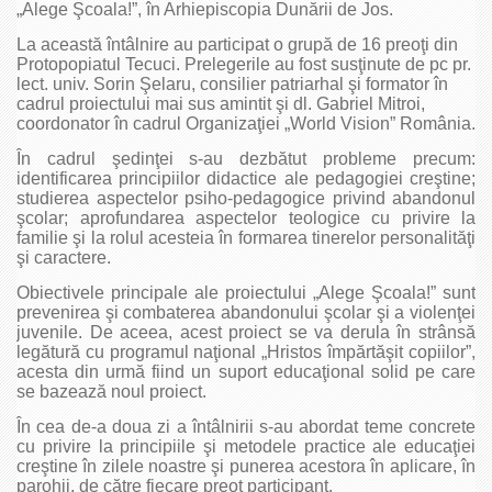
„Alege Şcoala!”, în Arhiepiscopia Dunării de Jos.
La această întâlnire au participat o grupă de 16 preoţi din
Protopopiatul Tecuci. Prelegerile au fost susţinute de pc pr.
lect. univ. Sorin Şelaru, consilier patriarhal şi formator în
cadrul proiectului mai sus amintit şi dl. Gabriel Mitroi,
coordonator în cadrul Organizaţiei „World Vision” România.
În cadrul şedinţei s-au dezbătut probleme precum:
identificarea principiilor didactice ale pedagogiei creştine;
studierea aspectelor psiho-pedagogice privind abandonul
şcolar; aprofundarea aspectelor teologice cu privire la
familie şi la rolul acesteia în formarea tinerelor personalităţi
şi caractere.
Obiectivele principale ale proiectului „Alege Şcoala!” sunt
prevenirea şi combaterea abandonului şcolar şi a violenţei
juvenile. De aceea, acest proiect se va derula în strânsă
legătură cu programul naţional „Hristos împărtăşit copiilor”,
acesta din urmă fiind un suport educaţional solid pe care
se bazează noul proiect.
În cea de-a doua zi a întâlnirii s-au abordat teme concrete
cu privire la principiile şi metodele practice ale educaţiei
creştine în zilele noastre şi punerea acestora în aplicare, în
parohii, de către fiecare preot participant.