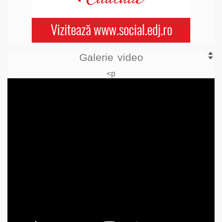
Galerie video
<p