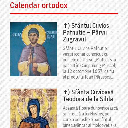
Calendar ortodox
✝) Sfântul Cuvios
Pafnutie – Pârvu
Zugravul
Sfântul Cuvios Pafnutie,
vestit iconar cunoscut cu
numele de Pârvu „Mutul”, s-a
născut în Câmpulung Muscel,
la 12 octombrie 1657, ca fiu
al preotului Ioan Pârvescu...
✝) Sfânta Cuvioasă
Teodora de la Sihla
Această floare duhovnicească
și mireasă a lui Hristos, pe
care a odrăslit-o pământul
binecuvântat al Moldovei, s-a