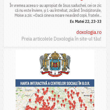
În vremea aceea s-au apropiat de Iisus saducheii, cei ce zic
că nu este înviere, și L-au întrebat, zicând: Învățătorule,
Moise a zis: «Dacă cineva moare neavând copii, fratele...
Ev. Matei 22, 23-33
doxologia.ro
Preia articolele Doxologia în site-ul tău!