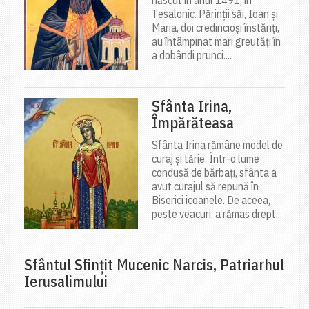
născut în anul 1491, în
Tesalonic. Părinții săi, Ioan și
Maria, doi credincioși înstăriți,
au întâmpinat mari greutăți în
a dobândi prunci....
Sfânta Irina,
Împărăteasa
Sfânta Irina rămâne model de
curaj și tărie. Într-o lume
condusă de bărbați, sfânta a
avut curajul să repună în
Biserici icoanele. De aceea,
peste veacuri, a rămas drept...
Sfântul Sfinţit Mucenic Narcis, Patriarhul
Ierusalimului