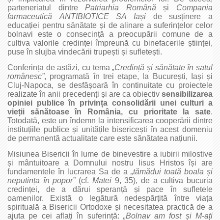
parteneriatul dintre
Patriarhia Română
și
Compania
farmaceutică
ANTIBIOTICE SA Ia
și
de susținere a
educației pentru sănătate și de alinare a suferințelor celor
bolnavi este o consecință a preocupării comune de a
cultiva valorile credinței împreună cu binefacerile științei,
puse în slujba vindecării trupești și sufletești.
Conferința de astăzi, cu tema
„Credin
ță
și sănătate în satul
românesc”
, programată în trei etape, la București, Iași și
Cluj-Napoca, se desfășoară în continuitate cu proiectele
realizate în anii precedenți și are ca obiectiv
sensibilizarea
opiniei publice în privin
ța consolidării unei culturi a
vie
ții sănătoase în România, cu prioritate la sate
.
Totodată, este un îndemn la intensificarea cooperării dintre
instituțiile publice și unitățile bisericești în acest domeniu
de permanentă actualitate care este sănătatea națiunii.
Misiunea Bisericii în lume de binevestire a iubirii milostive
și mântuitoare a Domnului nostru Iisus Hristos își are
fundamentele în lucrarea Sa de a
„tămădui toată boala
și
neputin
ța în popor”
(cf.
Matei
9, 35), de a cultiva bucuria
credinței, de a dărui speranță și pace în sufletele
oamenilor. Există o legătură nedespărțită între viața
spirituală a Bisericii Ortodoxe și necesitatea practică de a
ajuta pe cei aflați în suferință:
„Bolnav am fost
și M-a
ți