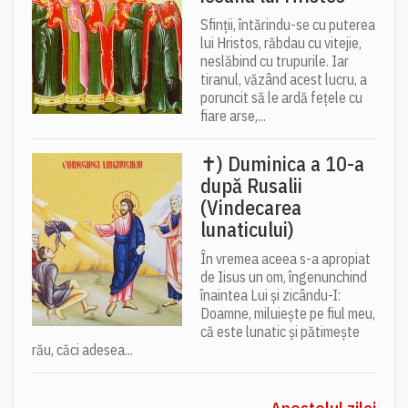
Sfinții, întărindu-se cu puterea
lui Hristos, răbdau cu vitejie,
neslăbind cu trupurile. Iar
tiranul, văzând acest lucru, a
poruncit să le ardă fețele cu
fiare arse,...
✝) Duminica a 10-a
după Rusalii
(Vindecarea
lunaticului)
În vremea aceea s-a apropiat
de Iisus un om, îngenunchind
înaintea Lui și zicându-I:
Doamne, miluiește pe fiul meu,
că este lunatic și pătimește
rău, căci adesea...