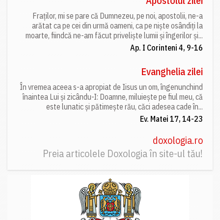
Apostolul zilei
Fraților, mi se pare că Dumnezeu, pe noi, apostolii, ne-a
arătat ca pe cei din urmă oameni, ca pe niște osândiți la
moarte, fiindcă ne-am făcut priveliște lumii și îngerilor și...
Ap. I Corinteni 4, 9-16
Evanghelia zilei
În vremea aceea s-a apropiat de Iisus un om, îngenunchind
înaintea Lui și zicându-I: Doamne, miluiește pe fiul meu, că
este lunatic și pătimește rău, căci adesea cade în...
Ev. Matei 17, 14-23
doxologia.ro
Preia articolele Doxologia în site-ul tău!