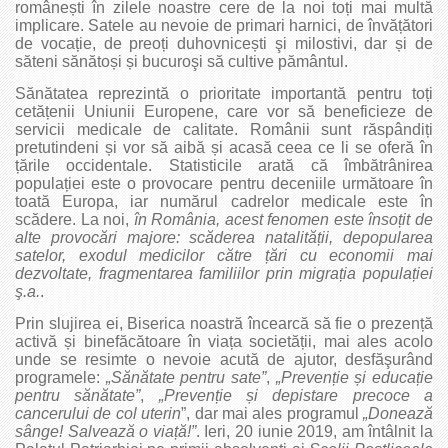
românești în zilele noastre cere de la noi toți mai multă
implicare. Satele au nevoie de primari harnici, de învățători
de vocație, de preoți duhovnicești şi milostivi, dar și de
săteni sănătoși și bucuroşi să cultive pământul.
Sănătatea reprezintă o prioritate importantă pentru toți
cetățenii Uniunii Europene, care vor să beneficieze de
servicii medicale de calitate. Românii sunt răspândiți
pretutindeni și vor să aibă și acasă ceea ce li se oferă în
țările occidentale. Statisticile arată că îmbătrânirea
populației este o provocare pentru deceniile următoare în
toată Europa, iar numărul cadrelor medicale este în
scădere. La noi,
în România, acest fenomen este înso
ț
it de
alte provocări majore: scăderea natalită
ț
ii, depopularea
satelor, exodul medicilor către
ț
ări cu economii mai
dezvoltate, fragmentarea familiilor prin migra
ț
ia popula
ț
iei
ş.a.
.
Prin slujirea ei, Biserica noastră încearcă să fie o prezență
activă și binefăcătoare în viața societății, mai ales acolo
unde se resimte o nevoie acută de ajutor, desfăşurând
programele:
„Sănătate pentru sate”
,
„Preven
ț
ie
ș
i educa
ț
ie
pentru sănătate”
,
„Preven
ț
ie
ș
i depistare precoce a
cancerului de col uterin
”, dar mai ales programul
„Donează
sânge! Salvează o via
ț
ă!”
. Ieri, 20 iunie 2019, am întâlnit la