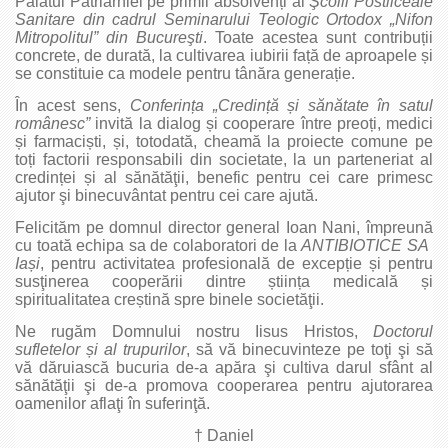
Palatul Patriarhiei pe primii absolvenți ai
Şcolii Postliceale
Sanitare din cadrul Seminarului Teologic Ortodox „Nifon
Mitropolitul” din Bucureşti
. Toate acestea sunt contribuții
concrete, de durată, la cultivarea iubirii față de aproapele și
se constituie ca modele pentru tânăra generație.
În acest sens,
Conferin
ța „Credin
ță
și sănătate în satul
românesc”
invită la dialog și cooperare între preoți, medici
și farmaciști, și, totodată, cheamă la proiecte comune pe
toți factorii responsabili din societate, la un parteneriat al
credinței și al sănătăţii, benefic pentru cei care primesc
ajutor şi binecuvântat pentru cei care ajută.
Felicităm pe domnul director general Ioan Nani, împreună
cu toată echipa sa de colaboratori de la
ANTIBIOTICE SA
Ia
și
, pentru activitatea profesională de excepție și pentru
susţinerea cooperării dintre știința medicală și
spiritualitatea creștină spre binele societăţii.
Ne rugăm Domnului nostru Iisus Hristos,
Doctorul
sufletelor
și al trupurilor
, să vă binecuvinteze pe toţi şi să
vă dăruiască bucuria de-a apăra şi cultiva darul sfânt al
sănătăţii şi de-a promova cooperarea pentru ajutorarea
oamenilor aflaţi în suferinţă.
† Daniel