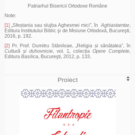
Patriarhul Bisericii Ortodoxe Române
Note:
[1]
„Sfeștania sau slujba Aghesmei mici”, în
Aghiastamtar
,
Editura Institutului Biblic şi de Misiune Ortodoxă, Bucureşti,
2016, p. 192.
[2]
Pr. Prof. Dumitru Stăniloae, „Religia și sănătatea”, în
Cultură
și duhovnicie
, vol. 1, colecția
Opere Complete
,
Editura
Basilica
, Bucureşti, 2012, p. 133.
Proiect