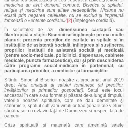
medicina au avut domenii comune. Biserica
ș
i spitalul,
religia
ș
i medicina sunt aliate nedespăr
ț
ite. Niciuna nu
există prin negarea celeilalte, nu se exclud
ș
i împreună
formează o «entente cordiale»”
[2]
(înţelegere cordială).
În societatea de azi,
dimensiunea caritabilă sau
filantropică a slujirii Bisericii se împline
ș
te pe mai multe
planuri: prezen
ț
a preo
ț
ilor de caritate în spitale
ș
i în
institu
ț
iile de asisten
ț
ă socială, înfiin
ț
area
ș
i sus
ț
inerea
propriilor institu
ț
ii de asisten
ț
ă socială
ș
i medicală
(centre socio-medicale, policlinici, dispensare, cabinete
medicale, puncte farmaceutice), dar
ș
i prin deschiderea
către programe social-medicale în parteneriat, cu
participarea preo
ț
ilor, a medicilor
ș
i farmaci
ș
tilor
.
Sfântul Sinod al Bisericii noastre a proclamat anul 2019
drept
Anul omagial al satului românesc (al preo
ț
ilor,
învă
ț
ătorilor
ș
i primarilor gospodari)
. Satul este locul
ancestral în care s-au format și păstrat de-a lungul timpului
valorile noastre spirituale, care ne dau demnitate și
statornicie, spațiul cultivării virtuților tradiționale ale viețuirii
sănătoase, cu evlavie faţă de Dumnezeu și respect față de
oameni.
Criza spirituală și materială care amenință satele