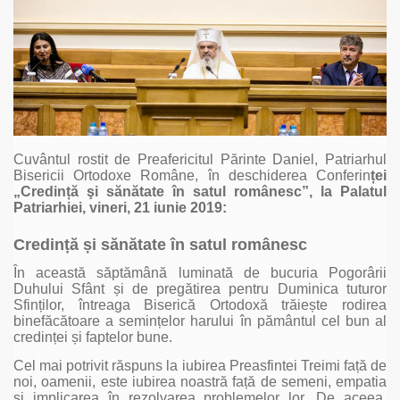
Cuvântul rostit de Preafericitul Părinte Daniel, Patriarhul
Bisericii Ortodoxe Române, în deschiderea Conferin
ței
„Credin
ță şi sănătate în satul românesc”, la Palatul
Patriarhiei, vineri, 21 iunie 2019:
Credin
ță
și sănătate în satul românesc
În această săptămână luminată de bucuria Pogorârii
Duhului Sfânt și de pregătirea pentru Duminica tuturor
Sfinților, întreaga Biserică Ortodoxă trăiește rodirea
binefăcătoare a semințelor harului în pământul cel bun al
credinței și faptelor bune.
Cel mai potrivit răspuns la iubirea Preasfintei Treimi față de
noi, oamenii, este iubirea noastră față de semeni, empatia
și implicarea în rezolvarea problemelor lor. De aceea,