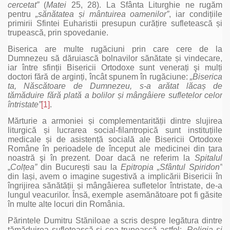
cercetat”
(
Matei
25, 28). La Sfânta Liturghie ne rugăm
pentru
„sănătatea
și mântuirea oamenilor”
, iar condițiile
primirii Sfintei Euharistii presupun curățire sufletească și
trupească, prin spovedanie.
Biserica are multe rugăciuni prin care cere de la
Dumnezeu să dăruiască bolnavilor sănătate și vindecare,
iar între sfinții Bisericii Ortodoxe sunt venerați şi mulți
doctori fără de arginți, încât spunem în rugăciune:
„Biserica
ta, Născătoare de Dumnezeu, s-a arătat lăca
ș de
tămăduire fără plată a bolilor
și mângâiere sufletelor celor
întristate”
[1]
.
Mărturie a armoniei și complementarității dintre slujirea
liturgică și lucrarea social-filantropică sunt instituțiile
medicale și de asistență socială ale Bisericii Ortodoxe
Române în perioadele de început ale medicinei din țara
noastră şi în prezent. Doar dacă ne referim la
Spitalul
„
Col
țea”
din București sau la
Epitropia
„Sfântul Spiridon”
din Iași, avem o imagine sugestivă a implicării Bisericii în
îngrijirea sănătății și mângâierea sufletelor întristate, de-a
lungul veacurilor. Însă, exemple asemănătoare pot fi găsite
în multe alte locuri din România.
Părintele Dumitru Stăniloae a scris despre legătura dintre
tămăduirea sufletească și cea trupească astfel:
„Religia
ș
i