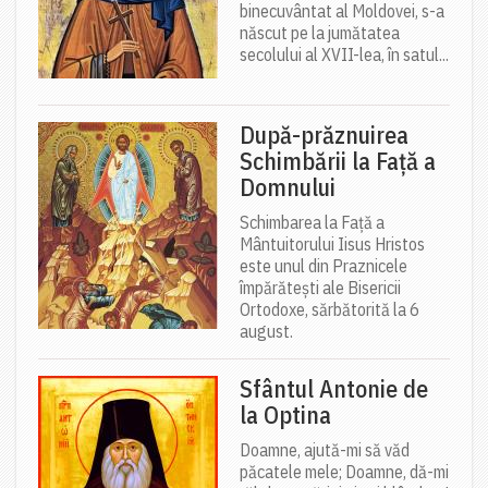
binecuvântat al Moldovei, s-a
născut pe la jumătatea
secolului al XVII-lea, în satul...
După-prăznuirea
Schimbării la Față a
Domnului
Schimbarea la Față a
Mântuitorului Iisus Hristos
este unul din Praznicele
împărătești ale Bisericii
Ortodoxe, sărbătorită la 6
august.
Sfântul Antonie de
la Optina
Doamne, ajută-mi să văd
păcatele mele; Doamne, dă-mi