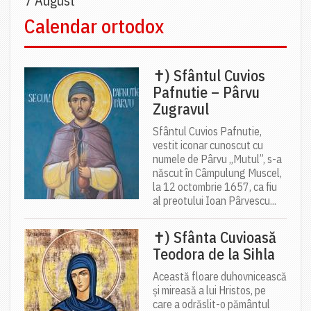
7 August
Calendar ortodox
✝) Sfântul Cuvios
Pafnutie – Pârvu
Zugravul
Sfântul Cuvios Pafnutie,
vestit iconar cunoscut cu
numele de Pârvu „Mutul”, s-a
născut în Câmpulung Muscel,
la 12 octombrie 1657, ca fiu
al preotului Ioan Pârvescu...
✝) Sfânta Cuvioasă
Teodora de la Sihla
Această floare duhovnicească
și mireasă a lui Hristos, pe
care a odrăslit-o pământul