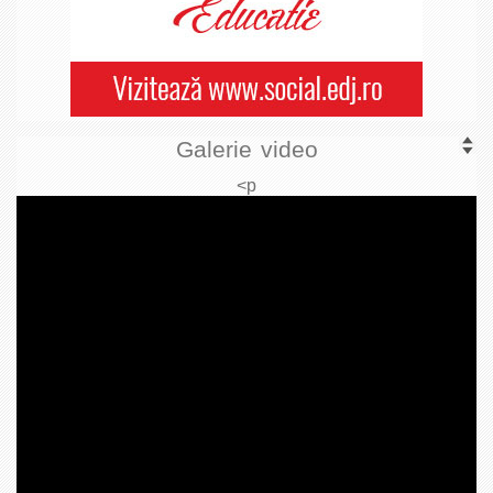
Galerie video
<p