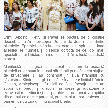
Sfinţii Apostoli Petru şi Pavel se bucură de o cinstire
deosebită în Arhiepiscopia Dunării de Jos, multe dintre
bisericile Eparhiei avându-i ca ocrotitori spirituali. Între
acestea se numără şi biserica ocrotită de cei doi mari
apostoli ai lui Hristos din municipiul Brăila, fostă catedrală
a oraşului.
Manifestările liturgice şi pastoral-misionare la această
biserică au debutat în ajunul sărbătorii prin oficierea slujbei
de priveghere şi au continuat în ziua hramului cu
săvârşirea Sfintei Liturghii de către Înaltpreasfinţitul Părinte
Casian, Arhiepiscopul Dunării de Jos, înconjurat de un
sobor de preoţi şi diaconi, în prezenţa rugătoare a
evlavioşilor credincioşi din parohie şi nu numai, a copiilor
din grupul catehetic parohial, precum şi a unor profesori şi
oameni de cultură din municipiul Brăila.