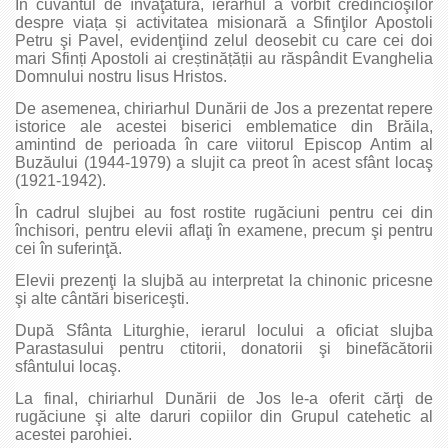
În cuvântul de învăţătură, ierarhul a vorbit credincioşilor
despre viața și activitatea misionară a Sfinţilor Apostoli
Petru şi Pavel, evidenţiind zelul deosebit cu care cei doi
mari Sfinți Apostoli ai creștinățății au răspândit Evanghelia
Domnului nostru Iisus Hristos.
De asemenea, chiriarhul Dunării de Jos a prezentat repere
istorice ale acestei biserici emblematice din Brăila,
amintind de perioada în care viitorul Episcop Antim al
Buzăului (1944-1979) a slujit ca preot în acest sfânt locaş
(1921-1942).
În cadrul slujbei au fost rostite rugăciuni pentru cei din
închisori, pentru elevii aflaţi în examene, precum şi pentru
cei în suferinţă.
Elevii prezenţi la slujbă au interpretat la chinonic pricesne
şi alte cântări bisericeşti.
După Sfânta Liturghie, ierarul locului a oficiat slujba
Parastasului pentru ctitorii, donatorii şi binefăcătorii
sfântului locaş.
La final, chiriarhul Dunării de Jos le-a oferit cărţi de
rugăciune şi alte daruri copiilor din Grupul catehetic al
acestei parohiei.