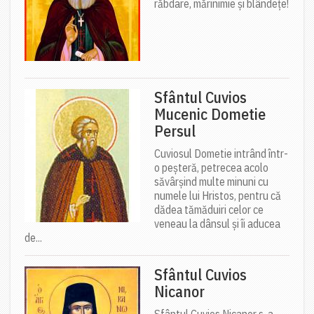
răbdare, mărinimie şi blândeţe!
Sfântul Cuvios
Mucenic Dometie
Persul
Cuviosul Dometie intrând într-
o peșteră, petrecea acolo
săvârșind multe minuni cu
numele lui Hristos, pentru că
dădea tămăduiri celor ce
veneau la dânsul și îi aducea
de...
Sfântul Cuvios
Nicanor
Sfântul Cuvios Nicanor s-a