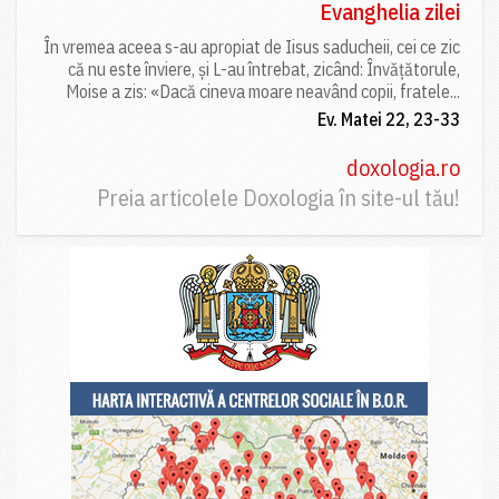
Evanghelia zilei
În vremea aceea s-au apropiat de Iisus saducheii, cei ce zic
că nu este înviere, și L-au întrebat, zicând: Învățătorule,
Moise a zis: «Dacă cineva moare neavând copii, fratele...
Ev. Matei 22, 23-33
doxologia.ro
Preia articolele Doxologia în site-ul tău!