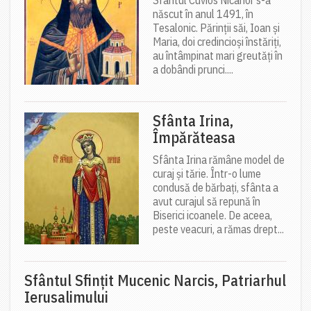
născut în anul 1491, în
Tesalonic. Părinții săi, Ioan și
Maria, doi credincioși înstăriți,
au întâmpinat mari greutăți în
a dobândi prunci....
Sfânta Irina,
Împărăteasa
Sfânta Irina rămâne model de
curaj și tărie. Într-o lume
condusă de bărbați, sfânta a
avut curajul să repună în
Biserici icoanele. De aceea,
peste veacuri, a rămas drept...
Sfântul Sfinţit Mucenic Narcis, Patriarhul
Ierusalimului