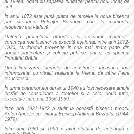
al 19-lea, odată cu săparea fundaţiei pentru noul locaş de
cult.
În anul 1872 este pusă piatra de temelie la noua biserică
prin strădania Petcuţei Buiangiu, care la momentul
respectiv era văduvă.
Datorită proiectului grandios şi lipsurilor materiale,
contrucţia noii biserici se execută eşalonat, între anii 1872-
1936, cu fonduri provenite în cea mai mare parte din
donaţii particulare şi colecte publice, dar şi cu sprijinul
Primăriei Brăila.
După finalizarea lucrărilor de construcție, lăcașul a fost
înfrumusețat cu vitralii realizate la Viena, de către Petre
Bancotescu.
În urma cutremurului din anul 1940 au fost necesare ample
lucrări de consolidare a temeliei şi a celor două turle,
executate între anii 1956-1959.
Între anii 1921-1942 a slujit la această biserică preotul
Anton Angelescu, viitorul Episcop Antim al Buzăului (1944-
1979).
Între anii 1950 și 1990 a avut statutul de catedrală a