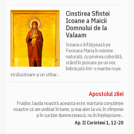
Cinstirea Sfintei
Icoane a Maicii
Domnului de la
Valaam
Icoana o înfățișează pe
Fecioara Maria în mărime
naturală, cu privirea coborâtă,
stând în picioare pe un nor,
îmbrăcată într-o mantie roșie
strălucitoare și un stihar...
Apostolul zilei
Fraților, lauda noastră aceasta este: mărturia conștiinței
noastre că am umblat în lume, și mai ales la voi, în sfințenie
și în curăție dumnezeiască, nu în înțelepciune...
Ap. II Corinteni 1, 12-20