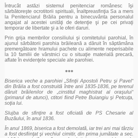
Întrucât astăzi sistemul penitenciar românesc îşi
sărbătoreşte ocrotitorii spirituali, Înaltpreasfinţia Sa a mers
la Penitenciarul Brăila pentru a binecuvânta personalul
angajat al acestei unităţi de detenţie şi pe cei privaţi
temporar de libertate şi a le oferi daruri.
Prin grija membrilor consiliului şi comitetului parohial, în
ajunul sărbătorii parohia brăileană a dăruit în săptămâna
premergătoare hramului pachete cu alimente neperisabile
la 10 familii de vârstnici cu o situaţie materială precară,
aflate în evidenţele speciale ale parohiei.
⁕⁕⁕
Biserica veche a parohiei „Sfinţii Apostoli Petru şi Pavel“
din Brăila a fost construită între anii 1835-1836, pe terenul
dăruit brăilenilor de „cinstitul maghistrat al oraşului“
(primarul de atunci), ctitori fiind Petre Buiangiu şi Petcuţa,
soţia lui.
Slujba de sfinţire a fost oficiată de PS Chesarie al
Buzăului, în anul 1836.
În anul 1869, biserica a fost demolată, iar trei ani mai târziu
a fost desfiinţat şi vechiul cimitir, din prima jumătate a sec.