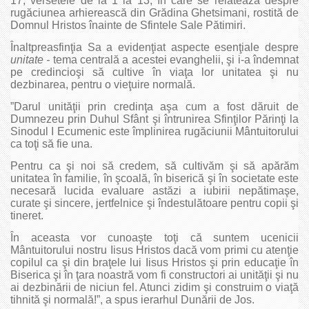
17, versetele de la 1 la 13, în care se relatează despre
rugăciunea arhierească din Grădina Ghetsimani, rostită de
Domnul Hristos înainte de Sfintele Sale Pătimiri.
Înaltpreasfinţia Sa a evidenţiat aspecte esenţiale despre
unitate -
tema centrală a acestei evanghelii, şi i-a îndemnat
pe credincioşi să cultive în viaţa lor unitatea şi nu
dezbinarea, pentru o vieţuire normală.
”Darul unităţii prin credinţa aşa cum a fost dăruit de
Dumnezeu prin Duhul Sfânt şi întrunirea Sfinţilor Părinţi la
Sinodul I Ecumenic este împlinirea rugăciunii Mântuitorului
ca toţi să fie una.
Pentru ca şi noi să credem, să cultivăm şi să apărăm
unitatea în familie, în şcoală, în biserică şi în societate este
necesară lucida evaluare astăzi a iubirii nepătimaşe,
curate şi sincere, jertfelnice şi îndestulătoare pentru copii şi
tineret.
În aceasta vor cunoaşte toţi că suntem ucenicii
Mântuitorului nostru Iisus Hristos dacă vom primi cu atenţie
copilul ca şi din braţele lui Iisus Hristos şi prin educaţie în
Biserica şi în ţara noastră vom fi constructori ai unităţii şi nu
ai dezbinării de niciun fel. Atunci zidim şi construim o viaţă
tihnită şi normală!”, a spus ierarhul Dunării de Jos.