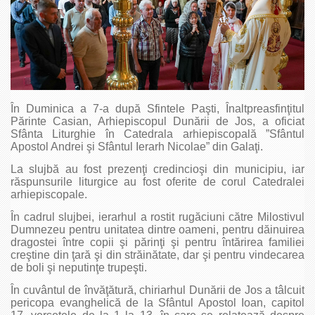
În Duminica a 7-a după Sfintele Paşti, Înaltpreasfinţitul
Părinte Casian, Arhiepiscopul Dunării de Jos, a oficiat
Sfânta Liturghie în Catedrala arhiepiscopală ”Sfântul
Apostol Andrei şi Sfântul Ierarh Nicolae” din Galaţi.
La slujbă au fost prezenţi credincioşi din municipiu, iar
răspunsurile liturgice au fost oferite de corul Catedralei
arhiepiscopale.
În cadrul slujbei, ierarhul a rostit rugăciuni către Milostivul
Dumnezeu pentru unitatea dintre oameni, pentru dăinuirea
dragostei între copii şi părinţi şi pentru întărirea familiei
creştine din ţară şi din străinătate, dar şi pentru vindecarea
de boli şi neputinţe trupeşti.
În cuvântul de învăţătură, chiriarhul Dunării de Jos a tâlcuit
pericopa evanghelică de la Sfântul Apostol Ioan, capitol