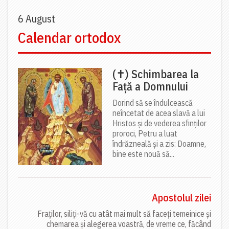
6 August
Calendar ortodox
(✝) Schimbarea la
Față a Domnului
Dorind să se îndulcească
neîncetat de acea slavă a lui
Hristos și de vederea sfinților
proroci, Petru a luat
îndrăzneală și a zis: Doamne,
bine este nouă să...
Apostolul zilei
Fraților, siliți-vă cu atât mai mult să faceți temeinice și
chemarea și alegerea voastră, de vreme ce, făcând