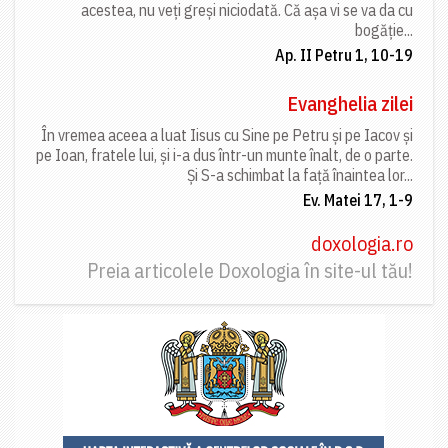
acestea, nu veți greși niciodată. Că așa vi se va da cu
bogăție...
Ap. II Petru 1, 10-19
Evanghelia zilei
În vremea aceea a luat Iisus cu Sine pe Petru și pe Iacov și
pe Ioan, fratele lui, și i-a dus într-un munte înalt, de o parte.
Și S-a schimbat la față înaintea lor...
Ev. Matei 17, 1-9
doxologia.ro
Preia articolele Doxologia în site-ul tău!