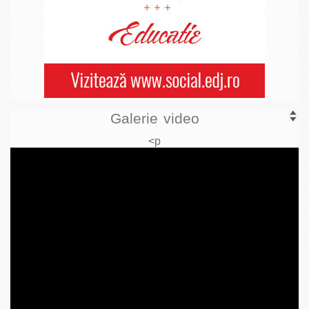
Galerie video
<p