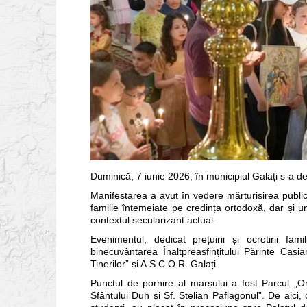
Duminică, 7 iunie 2026, în municipiul Galați s-a d
Manifestarea a avut în vedere mărturisirea public
familie întemeiate pe credința ortodoxă, dar și u
contextul secularizant actual.
Evenimentul, dedicat prețuirii și ocrotirii fa
binecuvântarea Înaltpreasfințitului Părinte Casia
Tinerilor” și A.S.C.O.R. Galați.
Punctul de pornire al marșului a fost Parcul „Oră
Sfântului Duh și Sf. Stelian Paflagonul”. De aici, c