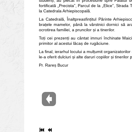
studenți, au plecat în procesiune spre Palatul de
fortificată „Precista”, Parcul de la „Elice”, Str
la Catedrala Arhiepiscopală.
La Catedrală, Înaltpreasfințitul Părinte Arhiepisc
brațele mamelor, până la vârstnici dornici să ara
ocrotirea familiei, a pruncilor și a tinerilor.
Toți cei prezenți au cântat imnuri închinate Mai
primitor al acestui lăcaș de rugăciune.
La final, ierarhul locului a mulțumit organizatorilor
le-a oferit dulciuri și alte daruri copiilor și tinerilor 
Pr. Rareș Bucur