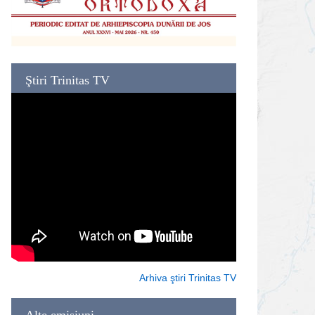
Ştiri Trinitas TV
Arhiva ştiri Trinitas TV
Alte emisiuni