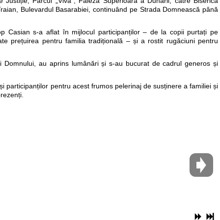
 Justiție, Parcul „Viva”, Faleza Superioară a Dunării, către Biserica
ada Traian, Bulevardul Basarabiei, continuând pe Strada Domnească până
op Casian s-a aflat în mijlocul participanților – de la copii purtați pe
te prețuirea pentru familia tradițională – și a rostit rugăciuni pentru
cii Domnului, au aprins lumânări și s-au bucurat de cadrul generos și
 și participanților pentru acest frumos pelerinaj de susținere a familiei și
prezenți.