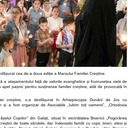
esfășurat cea de-a doua ediție a Marșului Familiei Creștine.
ă a atașamentului față de valorile evanghelice și frumusețea vieții de
n apel pașnic pentru susținerea familiei creștine, atât de provocată în
miliei creștine, s-a desfășurat în Arhiepiscopia Dunării de Jos cu
n și a fost organizat de Asociațiile „Iubim toți oamenii”, „Ortodoxia
șelul Copiilor” din Galați, situat în vecinătatea Bisericii „Pogorârea
reștini de toate vârstele, dar îndeosebi familii cu copii, tineri, elevi și