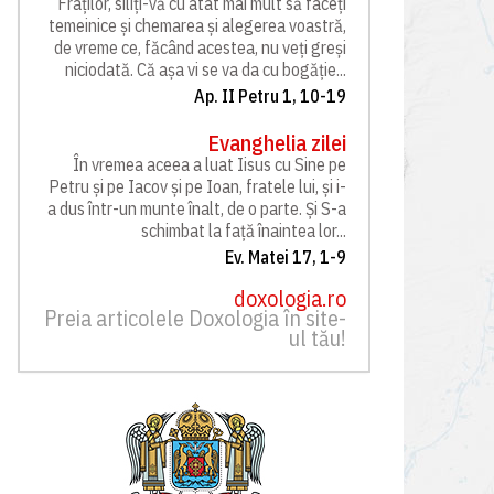
Fraților, siliți-vă cu atât mai mult să faceți
temeinice și chemarea și alegerea voastră,
de vreme ce, făcând acestea, nu veți greși
niciodată. Că așa vi se va da cu bogăție...
Ap. II Petru 1, 10-19
Evanghelia zilei
În vremea aceea a luat Iisus cu Sine pe
Petru și pe Iacov și pe Ioan, fratele lui, și i-
a dus într-un munte înalt, de o parte. Și S-a
schimbat la față înaintea lor...
Ev. Matei 17, 1-9
doxologia.ro
Preia articolele Doxologia în site-
ul tău!