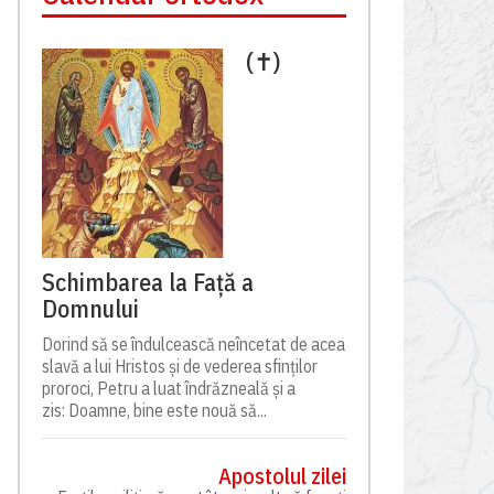
(✝)
Schimbarea la Față a
Domnului
Dorind să se îndulcească neîncetat de acea
slavă a lui Hristos și de vederea sfinților
proroci, Petru a luat îndrăzneală și a
zis: Doamne, bine este nouă să...
Apostolul zilei