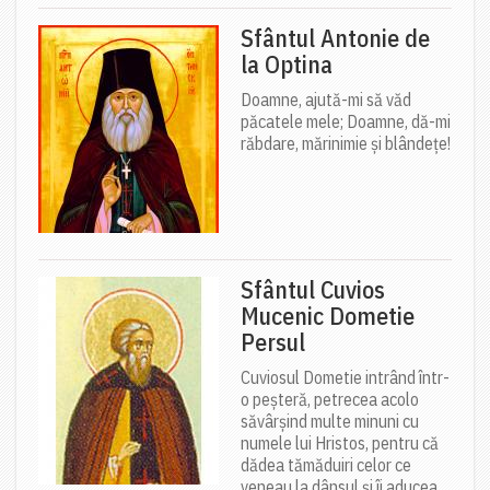
Sfântul Antonie de
la Optina
Doamne, ajută-mi să văd
păcatele mele; Doamne, dă-mi
răbdare, mărinimie şi blândeţe!
Sfântul Cuvios
Mucenic Dometie
Persul
Cuviosul Dometie intrând într-
o peșteră, petrecea acolo
săvârșind multe minuni cu
numele lui Hristos, pentru că
dădea tămăduiri celor ce
veneau la dânsul și îi aducea