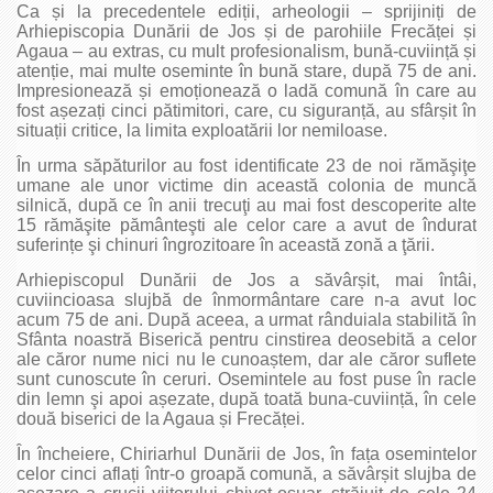
Ca și la precedentele ediții, arheologii – sprijiniți de
Arhiepiscopia Dunării de Jos și de parohiile Frecăței și
Agaua – au extras, cu mult profesionalism, bună-cuviință și
atenție, mai multe oseminte în bună stare, după 75 de ani.
Impresionează și emoționează o ladă comună în care au
fost așezați cinci pătimitori, care, cu siguranță, au sfârșit în
situații critice, la limita exploatării lor nemiloase.
În urma săpăturilor au fost identificate 23 de noi rămăşiţe
umane ale unor victime din această colonia de muncă
silnică, după ce în anii trecuţi au mai fost descoperite alte
15 rămăşite pământeşti ale celor care a avut de îndurat
suferințe şi chinuri îngrozitoare în această zonă a ţării.
Arhiepiscopul Dunării de Jos a săvârșit, mai întâi,
cuviincioasa slujbă de înmormântare care n-a avut loc
acum 75 de ani. După aceea, a urmat rânduiala stabilită în
Sfânta noastră Biserică pentru cinstirea deosebită a celor
ale căror nume nici nu le cunoaștem, dar ale căror suflete
sunt cunoscute în ceruri. Osemintele au fost puse în racle
din lemn şi apoi așezate, după toată buna-cuviință, în cele
două biserici de la Agaua și Frecăței.
În încheiere, Chiriarhul Dunării de Jos, în fața osemintelor
celor cinci aflați într-o groapă comună, a săvârșit slujba de