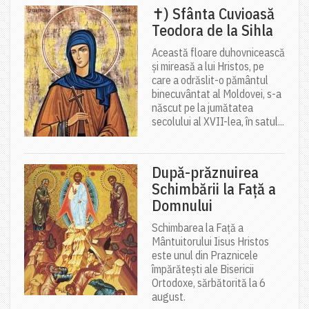
✝) Sfânta Cuvioasă
Teodora de la Sihla
Această floare duhovnicească
și mireasă a lui Hristos, pe
care a odrăslit-o pământul
binecuvântat al Moldovei, s-a
născut pe la jumătatea
secolului al XVII-lea, în satul...
După-prăznuirea
Schimbării la Față a
Domnului
Schimbarea la Față a
Mântuitorului Iisus Hristos
este unul din Praznicele
împărătești ale Bisericii
Ortodoxe, sărbătorită la 6
august.