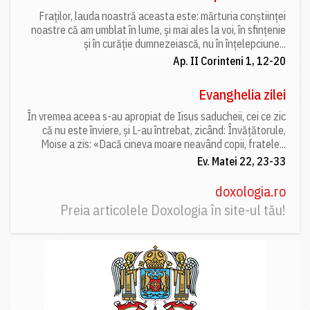
Fraților, lauda noastră aceasta este: mărturia conștiinței
noastre că am umblat în lume, și mai ales la voi, în sfințenie
și în curăție dumnezeiască, nu în înțelepciune...
Ap. II Corinteni 1, 12-20
Evanghelia zilei
În vremea aceea s-au apropiat de Iisus saducheii, cei ce zic
că nu este înviere, și L-au întrebat, zicând: Învățătorule,
Moise a zis: «Dacă cineva moare neavând copii, fratele...
Ev. Matei 22, 23-33
doxologia.ro
Preia articolele Doxologia în site-ul tău!