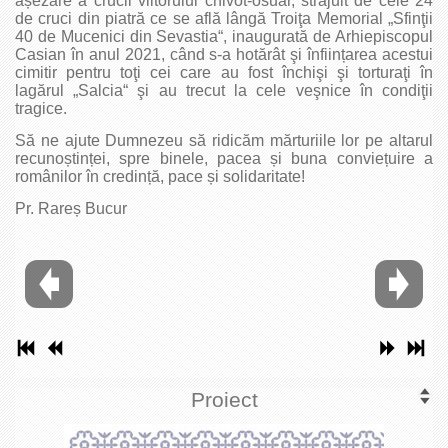
așezare a crucii viitorului chivot-osuar, străjuit de cele 24
de cruci din piatră ce se află lângă Troiţa Memorial „Sfinţii
40 de Mucenici din Sevastia“, inaugurată de Arhiepiscopul
Casian în anul 2021, când s-a hotărât şi înființarea acestui
cimitir pentru toţi cei care au fost închişi şi torturaţi în
lagărul „Salcia“ şi au trecut la cele veşnice în condiţii
tragice.
Să ne ajute Dumnezeu să ridicăm mărturiile lor pe altarul
recunoștinței, spre binele, pacea și buna conviețuire a
românilor în credință, pace și solidaritate!
Pr. Rareș Bucur
Proiect