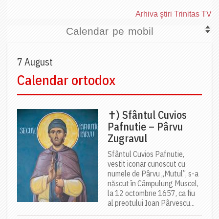
Arhiva ştiri Trinitas TV
Calendar pe mobil
7 August
Calendar ortodox
✝) Sfântul Cuvios
Pafnutie – Pârvu
Zugravul
Sfântul Cuvios Pafnutie,
vestit iconar cunoscut cu
numele de Pârvu „Mutul”, s-a
născut în Câmpulung Muscel,
la 12 octombrie 1657, ca fiu
al preotului Ioan Pârvescu...