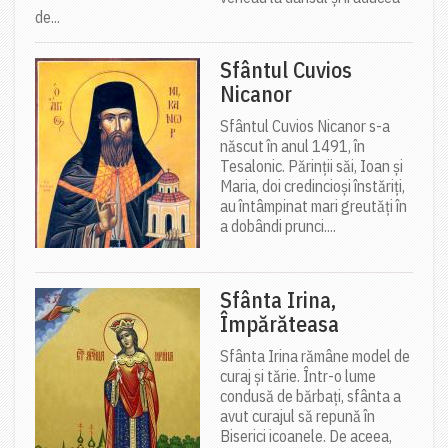
de...
Sfântul Cuvios
Nicanor
Sfântul Cuvios Nicanor s-a
născut în anul 1491, în
Tesalonic. Părinții săi, Ioan și
Maria, doi credincioși înstăriți,
au întâmpinat mari greutăți în
a dobândi prunci....
Sfânta Irina,
Împărăteasa
Sfânta Irina rămâne model de
curaj și tărie. Într-o lume
condusă de bărbați, sfânta a
avut curajul să repună în
Biserici icoanele. De aceea,