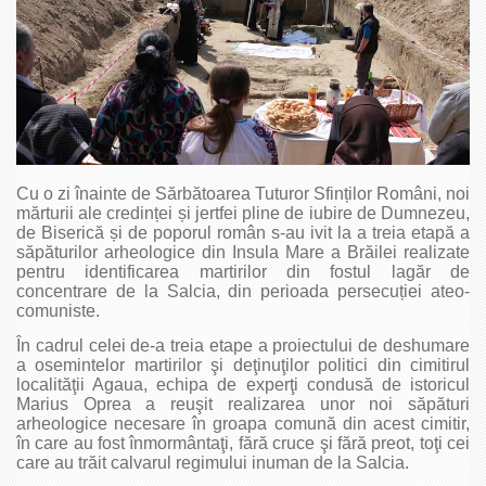
Cu o zi înainte de Sărbătoarea Tuturor Sfinților Români, noi
mărturii ale credinței și jertfei pline de iubire de Dumnezeu,
de Biserică și de poporul român s-au ivit la a treia etapă a
săpăturilor arheologice din Insula Mare a Brăilei realizate
pentru identificarea martirilor din fostul lagăr de
concentrare de la Salcia, din perioada persecuției ateo-
comuniste.
În cadrul celei de-a treia etape a proiectului de deshumare
a osemintelor martirilor şi deţinuţilor politici din cimitirul
localităţii Agaua, echipa de experţi condusă de istoricul
Marius Oprea a reuşit realizarea unor noi săpături
arheologice necesare în groapa comună din acest cimitir,
în care au fost înmormântaţi, fără cruce şi fără preot, toţi cei
care au trăit calvarul regimului inuman de la Salcia.