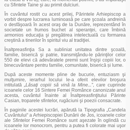
cu Sfintele Taine şi au primit dulciuri.
În cuvântul rostit cu acest prilej, Părintele Arhiepiscop a
vorbit despre lucrarea luminoasă pe care şcoala andreină
o desfăşoară în acest oraş de la Dunăre, reprezentând în
societate un frumos buchet al speranţei, care îmbină
armonios educaţia şi pregătirea intelectuală cu formarea
creştină a tinerilor în spiritul viu al tradiţiei.
Înaltpreasfinţia Sa a subliniat unitatea dintre şcoală,
familie, biserică şi patrie, transmiţându-le părinţilor celor
550 de elevi că adevăratele premii sunt înşişi copiii lor, o
binecuvântare pentru familie, comunitate, biserică și lume.
După aceste momente pline de bucurie, entuziasm şi
mulţumire, ierarhul locului le-a oferit elevilor broşura
intitulată
„Lăsaţi copiii să vină la Mine...”
, care cuprinde
icoanele celor 16 Sintere Femei Românce canonizate anul
acesta, cuvântul înainte al Înaltpreasfinţitului Părinte
Casian, troparele sfintelor, rugăciuni şi poezii consacrate.
În paginile acestei lucrări, apărută la Tipografia „Candela
Cuvântului“ a Arhiepiscopiei Dunării de Jos, icoanele color
ale Sfintelor Femei Românce sunt aşezate în oglindă cu
icoanele lor monocrom, pentru a putea fi colorate mai uşor