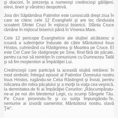
şi diaconi, în prezenţa a numeroşi credincioşi gălăţeni,
elevi, tineri şi vârstnici deopotrivă.
Joia din Săptămâna Patimilor este cunoscută drept ziua în
care se citesc cele 12 Evanghelii şi are loc rânduiala
scoaterii Sfintei Cruci în mijlocul bisericii. Sfânta Cruce
rămâne în mijlocul bisericii până în Vinerea Mare.
Cele 12 pericope Evanghelice ale slujbei alcătuiesc o
icoană a suferinţelor îndurate de către Mântuitorul Iisus
Hristos, culminând cu Răstignirea şi Moartea pe Cruce. El
este Cel Care Se răstigneşte pe Sine, fiind fără de păcate,
pentru ca noi să reintrăm în comuniune cu Dumnezeu Tatăl
şi să fim moştenitori ai Împărăţiei Lui.
Credincioşii care participă la această slujbă retrăiesc în
mod simbolic întregul episod al Patimilor Domnului nostru
Iisus Hristos, rugându-se Celui Răstingnit şi Înviat, pentru
ridicarea din robia păcatului şi a morţii la viaţa cea veşnică,
la demnitatea de fii ai Împărăţiei Cerurilor: „Răscumpăratu-
ne-ai pe noi din blestemul Legii, cu scump Sângele Tău.
Pe Cruce pironindu-Te şi cu suliţa împungându-Te,
nemurire ai izvorât oamenilor, Mântuitorul nostru, slavă
Ţie“.