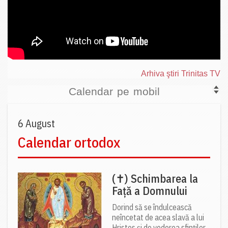
Arhiva ştiri Trinitas TV
Calendar pe mobil
6 August
Calendar ortodox
(✝) Schimbarea la
Față a Domnului
Dorind să se îndulcească
neîncetat de acea slavă a lui
Hristos și de vederea sfinților