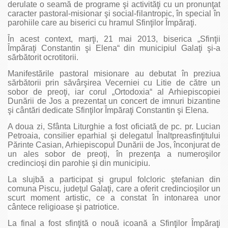
derulate o seamă de programe şi activităţi cu un pronunţat
caracter pastoral-misionar şi social-filantropic, în special în
parohiile care au biserici cu hramul Sfinţilor Împăraţi.
În acest context, marţi, 21 mai 2013, biserica „Sfinţii
Împăraţi Constantin şi Elena“ din municipiul Galaţi şi-a
sărbătorit ocrotitorii.
Manifestările pastoral misionare au debutat în preziua
sărbătorii prin săvârşirea Vecerniei cu Litie de către un
sobor de preoţi, iar corul „Ortodoxia“ al Arhiepiscopiei
Dunării de Jos a prezentat un concert de imnuri bizantine
şi cântări dedicate Sfinţilor Împăraţi Constantin şi Elena.
A doua zi, Sfânta Liturghie a fost oficiată de pc. pr. Lucian
Petroaia, consilier eparhial şi delegatul Înaltpreasfinţitului
Părinte Casian, Arhiepiscopul Dunării de Jos, înconjurat de
un ales sobor de preoţi, în prezenţa a numeroşilor
credincioşi din parohie şi din municipiu.
La slujbă a participat şi grupul folcloric ştefanian din
comuna Piscu, judeţul Galaţi, care a oferit credincioşilor un
scurt moment artistic, ce a constat în intonarea unor
cântece religioase şi patriotice.
La final a fost sfinţită o nouă icoană a Sfinţilor Împăraţi