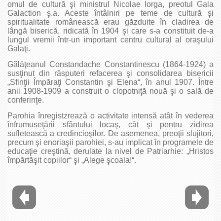
omul de cultură şi ministrul Nicolae Iorga, preotul Gala
Galaction ş.a. Aceste întâlniri pe teme de cultură şi
spiritualitate românească erau găzduite în cladirea de
lângă biserică, ridicată în 1904 şi care s-a constituit de-a
lungul vremii într-un important centru cultural al oraşului
Galaţi.
Gălăţeanul Constandache Constantinescu (1864-1924) a
susţinut din răsputeri refacerea şi consolidarea bisericii
„Sfinţii Împăraţi Constantin şi Elena“, în anul 1907. Între
anii 1908-1909 a construit o clopotniţă nouă şi o sală de
conferinţe.
Parohia înregistzrează o activitate intensă atât în vederea
înfrumuseţării sfântului locaş, cât şi pentru zidirea
sufletească a credincioşilor. De asemenea, preoţii slujitori,
precum şi enoriaşii parohiei, s-au implicat în programele de
educaţie creştină, derulate la nivel de Patriarhie: „Hristos
împărtăşit copiilor“ şi „Alege şcoala!“.