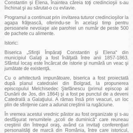
Constantin şi Elena, înaintea căreia toţi credincioşii s-au
închinat şi au sărutat-o cu evlavie.
Programul a continuat prin invitarea tuturor credincioşilor la
agapa frăţească, oferindu-se în acelaşi timp pentru
persoanele nevoiaşe ale parohiei un număr de peste 500
de pachete cu alimente.
Istoric:
Biserica „Sfinţii Împăraţi Constantin şi Elena“ din
municipiul Galaţi a fost înălţată între anii 1857-1863.
Sfântul locaş este încărcat de istorie şi numără un veac şi
jumătate de existenţă.
Cu o arhitectură impunătoare, biserica a fost proiectată
după planul catedralei din Bolgrad, la propunerea
episcopului Melchisedec Ştefănescu (primul episcop al
Dunării de Jos, din 1864) şi a fost pe punctul de a deveni
Catedrală a Galaţiului. A rămas însă prin veacuri, un loc
plin de sfinţenie care a adunat creştinii la rugăciune.
În vremea acestui vrednic păstor au fost organizate şi s-au
desfăşurat renumitele „şcoli de duminică“ care reuneau
creştinii din întregul oraş, având ca invitaţi conferenţiari
personalităţi de marcă din România, între care istoricul,