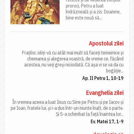
proroci, Petru a luat
îndrăzneală și a zis: Doamne,
bine este nouă să...
Apostolul zilei
Fraților, siliți-vă cu atât mai mult să faceți temeinice și
chemarea și alegerea voastră, de vreme ce, făcând
acestea, nu veți greși niciodată. Că așa vi se va da cu
bogăție...
Ap. II Petru 1, 10-19
Evanghelia zilei
În vremea aceea a luat Iisus cu Sine pe Petru și pe Iacov și
pe Ioan, fratele lui, și i-a dus într-un munte înalt, de o parte.
Și S-a schimbat la față înaintea lor...
Ev. Matei 17, 1-9