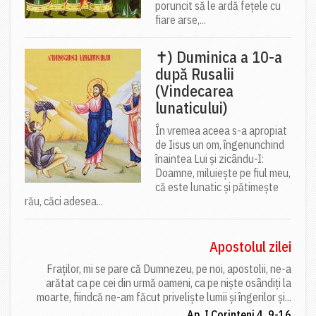
poruncit să le ardă fețele cu
fiare arse,...
✝) Duminica a 10-a
după Rusalii
(Vindecarea
lunaticului)
În vremea aceea s-a apropiat
de Iisus un om, îngenunchind
înaintea Lui și zicându-I:
Doamne, miluiește pe fiul meu,
că este lunatic și pătimește
rău, căci adesea...
Apostolul zilei
Fraților, mi se pare că Dumnezeu, pe noi, apostolii, ne-a
arătat ca pe cei din urmă oameni, ca pe niște osândiți la
moarte, fiindcă ne-am făcut priveliște lumii și îngerilor și...
Ap. I Corinteni 4, 9-16