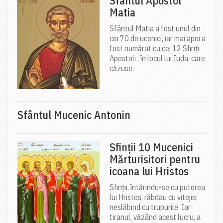
Sfântul Apostol
Matia
Sfântul Matia a fost unul din
cei 70 de ucenici, iar mai apoi a
fost numărat cu cei 12 Sfinți
Apostoli , în locul lui Iuda, care
căzuse.
Sfântul Mucenic Antonin
Sfinții 10 Mucenici
Mărturisitori pentru
icoana lui Hristos
Sfinții, întărindu-se cu puterea
lui Hristos, răbdau cu vitejie,
neslăbind cu trupurile. Iar
tiranul, văzând acest lucru, a