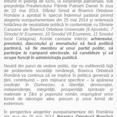
Întrunit în şedinţă de lucru, la
Reşedinţa patriarhală,
sub
preşedinţia Preafericitului Părinte Patriarh Daniel în ziua
de 22 mai 2014, Sfântul Sinod al Bisericii Ortodoxe
Române a aprobat în special îndemnul pastoral privind
alegerile europarlamentare din 25 mai 2014 şi reiterează
hotărârea de neutralitate politică în conformitate cu Sfintele
Canoane ale Bisericii Ortodoxe Universale
(6 Apostolic, 7
Sinodul IV Ecumenic, 10 Sinodul VII Ecumenic, 11 Sinodul
local Cartagina)
. Aceste canoane interzic
arhiereului,
preotului, diaconului şi monahului să facă politică
partinică, să fie membru al unui partid politic, să
participe la campanii electorale, să candideze şi să
ocupe funcţii în administraţia publică
.
Neutră din punct de vedere politic, dar nu indiferentă faţă
de problemele societăţii româneşti, Biserica Ortodoxă
Română va continua să se implice în politica generală a
ţării, contribuind – prin mijloace specifice –
la apărarea
credinţei în Dumnezeu, a libertăţii, democraţiei,
independenţei, integrităţii, prosperităţii spirituale şi
materiale a Ţării şi poporului român, respingând orice
formă de ideologie atee, precum şi orice formă de
extremism.
În perspectiva alegerilor europarlamentare din România
din ziua de 25 mai 2014,
Biserica Ortodoxă Română