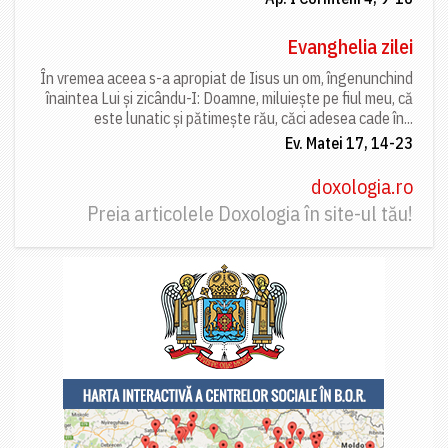
Evanghelia zilei
În vremea aceea s-a apropiat de Iisus un om, îngenunchind
înaintea Lui și zicându-I: Doamne, miluiește pe fiul meu, că
este lunatic și pătimește rău, căci adesea cade în...
Ev. Matei 17, 14-23
doxologia.ro
Preia articolele Doxologia în site-ul tău!