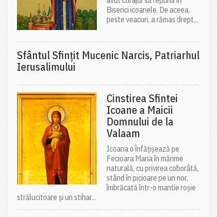
Biserici icoanele. De aceea,
peste veacuri, a rămas drept...
Sfântul Sfinţit Mucenic Narcis, Patriarhul
Ierusalimului
Cinstirea Sfintei
Icoane a Maicii
Domnului de la
Valaam
Icoana o înfățișează pe
Fecioara Maria în mărime
naturală, cu privirea coborâtă,
stând în picioare pe un nor,
îmbrăcată într-o mantie roșie
strălucitoare și un stihar...