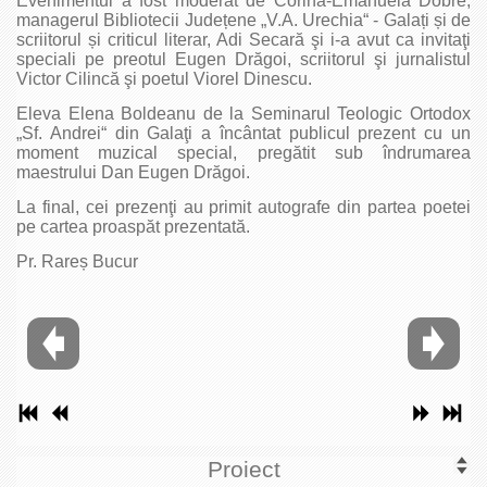
Evenimentul a fost moderat de Corina-Emanuela Dobre,
managerul Bibliotecii Județene „V.A. Urechia“ - Galați și de
scriitorul și criticul literar, Adi Secară şi i-a avut ca invitaţi
speciali pe preotul Eugen Drăgoi, scriitorul şi jurnalistul
Victor Cilincă şi poetul Viorel Dinescu.
Eleva Elena Boldeanu de la Seminarul Teologic Ortodox
„Sf. Andrei“ din Galaţi a încântat publicul prezent cu un
moment muzical special, pregătit sub îndrumarea
maestrului Dan Eugen Drăgoi.
La final, cei prezenţi au primit autografe din partea poetei
pe cartea proaspăt prezentată.
Pr. Rareș Bucur
Proiect