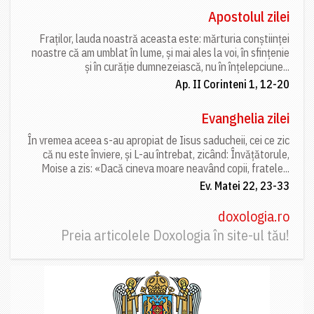
Apostolul zilei
Fraților, lauda noastră aceasta este: mărturia conștiinței
noastre că am umblat în lume, și mai ales la voi, în sfințenie
și în curăție dumnezeiască, nu în înțelepciune...
Ap. II Corinteni 1, 12-20
Evanghelia zilei
În vremea aceea s-au apropiat de Iisus saducheii, cei ce zic
că nu este înviere, și L-au întrebat, zicând: Învățătorule,
Moise a zis: «Dacă cineva moare neavând copii, fratele...
Ev. Matei 22, 23-33
doxologia.ro
Preia articolele Doxologia în site-ul tău!