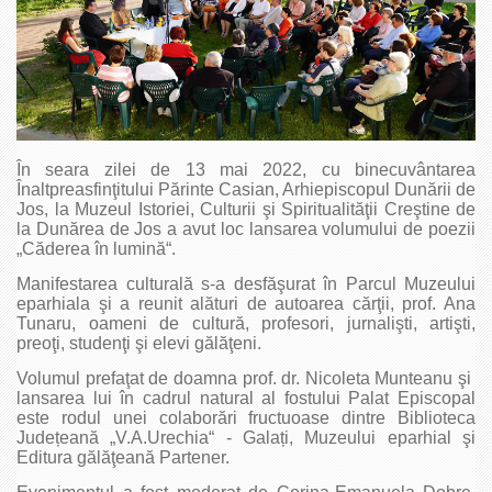
În seara zilei de 13 mai 2022, cu binecuvântarea
Înaltpreasfinţitului Părinte Casian, Arhiepiscopul Dunării de
Jos, la Muzeul Istoriei, Culturii şi Spiritualităţii Creştine de
la Dunărea de Jos a avut loc lansarea volumului de poezii
„Căderea în lumină“.
Manifestarea culturală s-a desfăşurat în Parcul Muzeului
eparhiala şi a reunit alături de autoarea cărţii, prof. Ana
Tunaru, oameni de cultură, profesori, jurnalişti, artişti,
preoţi, studenţi şi elevi gălăţeni.
Volumul prefaţat de doamna prof. dr. Nicoleta Munteanu şi
lansarea lui în cadrul natural al fostului Palat Episcopal
este rodul unei colaborări fructuoase dintre Biblioteca
Județeană „V.A.Urechia“ - Galați, Muzeului eparhial şi
Editura gălăţeană Partener.