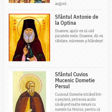
august.
Sfântul Antonie de
la Optina
Doamne, ajută-mi să văd
păcatele mele; Doamne, dă-mi
răbdare, mărinimie şi blândeţe!
Sfântul Cuvios
Mucenic Dometie
Persul
Cuviosul Dometie intrând într-
o peșteră, petrecea acolo
săvârșind multe minuni cu
numele lui Hristos, pentru că