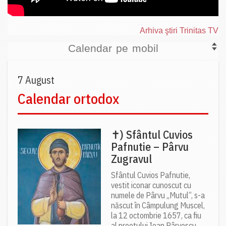
Arhiva ştiri Trinitas TV
Calendar pe mobil
7 August
Calendar ortodox
✝) Sfântul Cuvios
Pafnutie – Pârvu
Zugravul
Sfântul Cuvios Pafnutie,
vestit iconar cunoscut cu
numele de Pârvu „Mutul”, s-a
născut în Câmpulung Muscel,
la 12 octombrie 1657, ca fiu
al preotului Ioan Pârvescu...