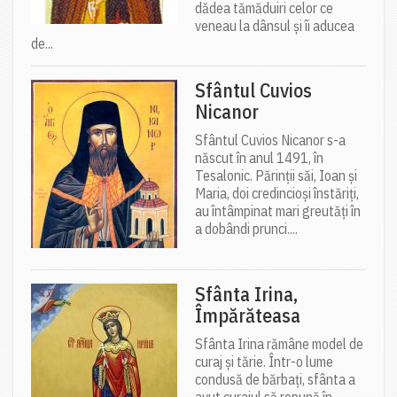
dădea tămăduiri celor ce
veneau la dânsul și îi aducea
de...
Sfântul Cuvios
Nicanor
Sfântul Cuvios Nicanor s-a
născut în anul 1491, în
Tesalonic. Părinții săi, Ioan și
Maria, doi credincioși înstăriți,
au întâmpinat mari greutăți în
a dobândi prunci....
Sfânta Irina,
Împărăteasa
Sfânta Irina rămâne model de
curaj și tărie. Într-o lume
condusă de bărbați, sfânta a
avut curajul să repună în