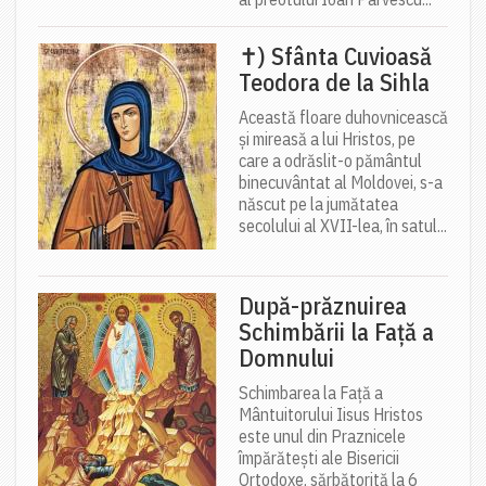
✝) Sfânta Cuvioasă
Teodora de la Sihla
Această floare duhovnicească
și mireasă a lui Hristos, pe
care a odrăslit-o pământul
binecuvântat al Moldovei, s-a
născut pe la jumătatea
secolului al XVII-lea, în satul...
După-prăznuirea
Schimbării la Față a
Domnului
Schimbarea la Față a
Mântuitorului Iisus Hristos
este unul din Praznicele
împărătești ale Bisericii
Ortodoxe, sărbătorită la 6