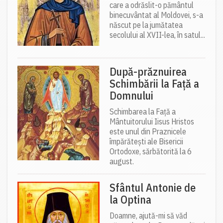
care a odrăslit-o pământul
binecuvântat al Moldovei, s-a
născut pe la jumătatea
secolului al XVII-lea, în satul...
După-prăznuirea
Schimbării la Față a
Domnului
Schimbarea la Față a
Mântuitorului Iisus Hristos
este unul din Praznicele
împărătești ale Bisericii
Ortodoxe, sărbătorită la 6
august.
Sfântul Antonie de
la Optina
Doamne, ajută-mi să văd