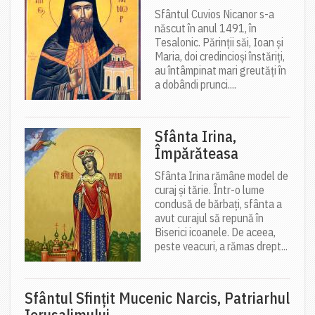
Sfântul Cuvios Nicanor s-a
născut în anul 1491, în
Tesalonic. Părinții săi, Ioan și
Maria, doi credincioși înstăriți,
au întâmpinat mari greutăți în
a dobândi prunci....
Sfânta Irina,
Împărăteasa
Sfânta Irina rămâne model de
curaj și tărie. Într-o lume
condusă de bărbați, sfânta a
avut curajul să repună în
Biserici icoanele. De aceea,
peste veacuri, a rămas drept...
Sfântul Sfinţit Mucenic Narcis, Patriarhul
Ierusalimului