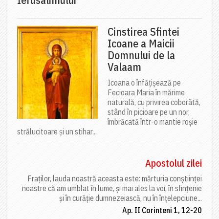
Cinstirea Sfintei
Icoane a Maicii
Domnului de la
Valaam
Icoana o înfățișează pe
Fecioara Maria în mărime
naturală, cu privirea coborâtă,
stând în picioare pe un nor,
îmbrăcată într-o mantie roșie
strălucitoare și un stihar...
Apostolul zilei
Fraților, lauda noastră aceasta este: mărturia conștiinței
noastre că am umblat în lume, și mai ales la voi, în sfințenie
și în curăție dumnezeiască, nu în înțelepciune...
Ap. II Corinteni 1, 12-20