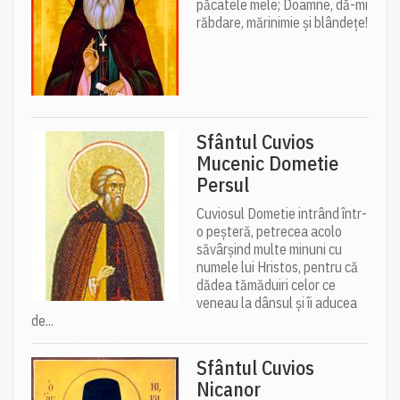
păcatele mele; Doamne, dă-mi
răbdare, mărinimie şi blândeţe!
Sfântul Cuvios
Mucenic Dometie
Persul
Cuviosul Dometie intrând într-
o peșteră, petrecea acolo
săvârșind multe minuni cu
numele lui Hristos, pentru că
dădea tămăduiri celor ce
veneau la dânsul și îi aducea
de...
Sfântul Cuvios
Nicanor