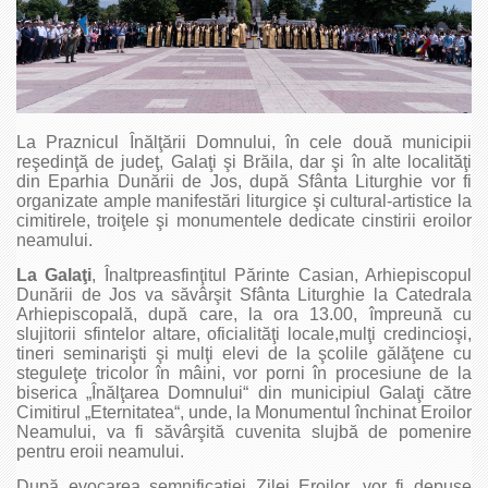
La Praznicul Înălţării Domnului, în cele două municipii
reşedinţă de judeţ, Galaţi şi Brăila, dar şi în alte localităţi
din Eparhia Dunării de Jos, după Sfânta Liturghie vor fi
organizate ample manifestări liturgice şi cultural-artistice la
cimitirele, troiţele şi monumentele dedicate cinstirii eroilor
neamului.
La Galaţi
, Înaltpreasfinţitul Părinte Casian, Arhiepiscopul
Dunării de Jos va săvârşit Sfânta Liturghie la Catedrala
Arhiepiscopală, după care, la ora 13.00, împreună cu
slujitorii sfintelor altare, oficialităţi locale,mulţi credincioşi,
tineri seminarişti şi mulţi elevi de la şcolile gălăţene cu
steguleţe tricolor în mâini, vor porni în procesiune de la
biserica „Înălţarea Domnului“ din municipiul Galaţi către
Cimitirul „Eternitatea“, unde, la Monumentul închinat Eroilor
Neamului, va fi săvârşită cuvenita slujbă de pomenire
pentru eroii neamului.
După evocarea semnificaţiei Zilei Eroilor, vor fi depuse