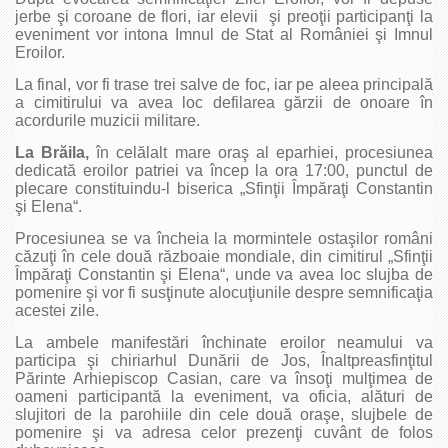
jerbe şi coroane de flori, iar elevii şi preoţii participanţi la
eveniment vor intona Imnul de Stat al României şi Imnul
Eroilor.
La final, vor fi trase trei salve de foc, iar pe aleea principală
a cimitirului va avea loc defilarea gărzii de onoare în
acordurile muzicii militare.
La Brăila,
în celălalt mare oraş al eparhiei, procesiunea
dedicată eroilor patriei va încep la ora 17:00, punctul de
plecare constituindu-l biserica „Sfinţii Împăraţi Constantin
şi Elena“.
Procesiunea se va încheia la mormintele ostaşilor români
căzuţi în cele două războaie mondiale, din cimitirul „Sfinţii
Împăraţi Constantin şi Elena“, unde va avea loc slujba de
pomenire şi vor fi susţinute alocuţiunile despre semnificaţia
acestei zile.
La ambele manifestări închinate eroilor neamului va
participa şi chiriarhul Dunării de Jos, Înaltpreasfinţitul
Părinte Arhiepiscop Casian, care va însoţi mulţimea de
oameni participantă la eveniment, va oficia, alături de
slujitori de la parohiile din cele două oraşe, slujbele de
pomenire şi va adresa celor prezenţi cuvânt de folos