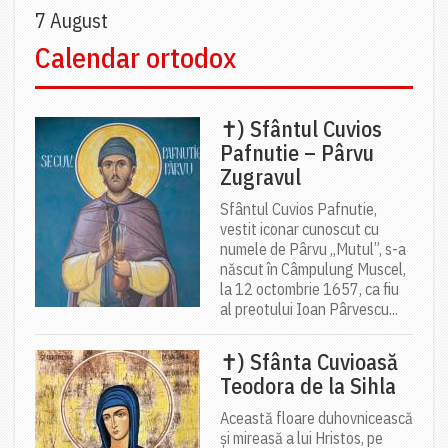
7 August
Calendar ortodox
✝) Sfântul Cuvios
Pafnutie – Pârvu
Zugravul
Sfântul Cuvios Pafnutie,
vestit iconar cunoscut cu
numele de Pârvu „Mutul”, s-a
născut în Câmpulung Muscel,
la 12 octombrie 1657, ca fiu
al preotului Ioan Pârvescu...
✝) Sfânta Cuvioasă
Teodora de la Sihla
Această floare duhovnicească
și mireasă a lui Hristos, pe