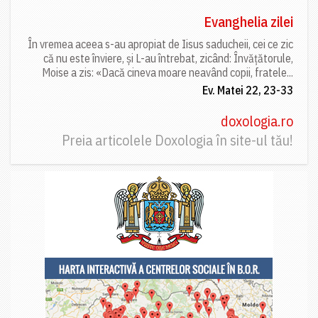
Evanghelia zilei
În vremea aceea s-au apropiat de Iisus saducheii, cei ce zic
că nu este înviere, și L-au întrebat, zicând: Învățătorule,
Moise a zis: «Dacă cineva moare neavând copii, fratele...
Ev. Matei 22, 23-33
doxologia.ro
Preia articolele Doxologia în site-ul tău!