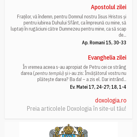
Apostolul zilei
Fraților, vă îndemn, pentru Domnul nostru Iisus Hristos și
pentru iubirea Duhului Sfânt, ca împreună cu mine, să
luptați în rugăciuni către Dumnezeu pentru mine, ca să scap
de...
Ap. Romani 15, 30-33
Evanghelia zilei
În vremea aceea s-au apropiat de Petru cei ce strâng
darea (
pentru templu
) și i-au zis: Învățătorul vostru nu
plătește darea? Ba da! – a zis el. Dar intrând...
Ev. Matei 17, 24-27; 18, 1-4
doxologia.ro
Preia articolele Doxologia în site-ul tău!