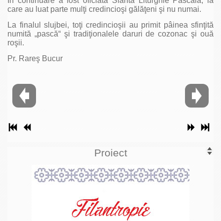
În continuare a fost oficiată Sfânta Liturghie Pascală, la
care au luat parte mulţi credincioşi gălăţeni şi nu numai.
La finalul slujbei, toţi credincioşii au primit pâinea sfinţită
numită „pască“ şi tradiţionalele daruri de cozonac şi ouă
roşii.
Pr. Rareş Bucur
Proiect