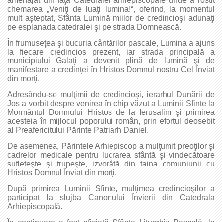
amenajat din faţa Catedralei arhiepiscopale unde a rostit
chemarea „Veniţi de luaţi lumina!“, oferind, la momentul
mult aşteptat, Sfânta Lumină miilor de credincioşi adunaţi
pe esplanada catedralei şi pe strada Domnească.
În frumuseţea şi bucuria cântărilor pascale, Lumina a ajuns
la fiecare credincios prezent, iar strada principală a
municipiului Galaţi a devenit plină de lumină şi de
manifestare a credinţei în Hristos Domnul nostru Cel Înviat
din morţi.
Adresându-se mulţimii de credincioşi, ierarhul Dunării de
Jos a vorbit despre venirea în chip văzut a Luminii Sfinte la
Mormântul Domnului Hristos de la Ierusalim şi primirea
acesteia în mijlocul poporului român, prin efortul deosebit
al Preafericitului Părinte Patriarh Daniel.
De asemenea, Părintele Arhiepiscop a mulţumit preoţilor şi
cadrelor medicale pentru lucrarea sfântă şi vindecătoare
sufleteşte şi trupeşte, izvorâtă din taina comuniunii cu
Hristos Domnul Înviat din morţi.
După primirea Luminii Sfinte, mulţimea credincioşilor a
participat la slujba Canonului Învierii din Catedrala
Arhiepiscopală.