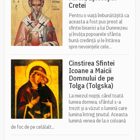
Cretei
Pentru o viață îmbunătățită ca
aceasta a fost pus preot al
sfintei biserici a lui Dumnezeu
și învăța popoarele sfânta
bună credință și le întărea
spre nevoințele cele...
Cinstirea Sfintei
Icoane a Maicii
Domnului de pe
Tolga (Tolgska)
La miezul nopții, când toată
lumea dormea, sfântul s-a
trezit și a văzut o lumină care
lumina întreg ținutul. Aceasta
lumină venea de la o coloană
de foc de pe celălalt...