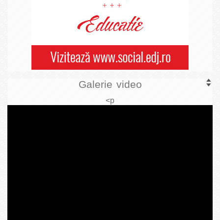
Galerie video
<p