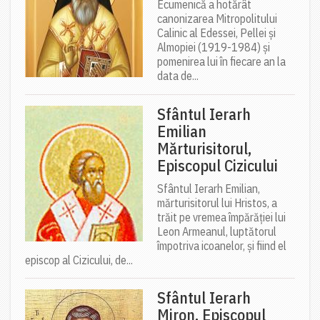
Ecumenică a hotărât
canonizarea Mitropolitului
Calinic al Edessei, Pellei și
Almopiei (1919-1984) și
pomenirea lui în fiecare an la
data de...
Sfântul Ierarh
Emilian
Mărturisitorul,
Episcopul Cizicului
Sfântul Ierarh Emilian,
mărturisitorul lui Hristos, a
trăit pe vremea împărăției lui
Leon Armeanul, luptătorul
împotriva icoanelor, și fiind el
episcop al Cizicului, de...
Sfântul Ierarh
Miron, Episcopul