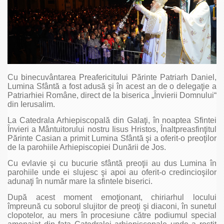
Cu binecuvântarea Preafericitului Părinte Patriarh Daniel,
Lumina Sfântă a fost adusă şi în acest an de o delegaţie a
Patriarhiei Române, direct de la biserica „Învierii Domnului“
din Ierusalim.
La Catedrala Arhiepiscopală din Galaţi, în noaptea Sfintei
Învieri a Mântuitorului nostru Iisus Hristos, Înaltpreasfinţitul
Părinte Casian a primit Lumina Sfântă şi a oferit-o preoţilor
de la parohiile Arhiepiscopiei Dunării de Jos.
Cu evlavie şi cu bucurie sfântă preoţii au dus Lumina în
parohiile unde ei slujesc şi apoi au oferit-o credincioşilor
adunaţi în număr mare la sfintele biserici.
După acest moment emoţionant, chiriarhul locului
împreună cu soborul slujitor de preoţi şi diaconi, în sunetul
clopotelor, au mers în procesiune către podiumul special