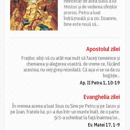
neîncetat de acea slavă a lui
Hristos și de vederea sfinților
proroci, Petru a luat
îndrăzneală și a zis: Doamne,
bine este nouă să...
Apostolul zilei
Fraților, siliți-vă cu atât mai mult să faceți temeinice și
chemarea și alegerea voastră, de vreme ce, făcând
acestea, nu veți greși niciodată. Că așa vi se va da cu
bogăție...
Ap. II Petru 1, 10-19
Evanghelia zilei
În vremea aceea a luat Iisus cu Sine pe Petru și pe Iacov și
pe Ioan, fratele lui, și i-a dus într-un munte înalt, de o parte.
Și S-a schimbat la față înaintea lor...
Ev. Matei 17, 1-9