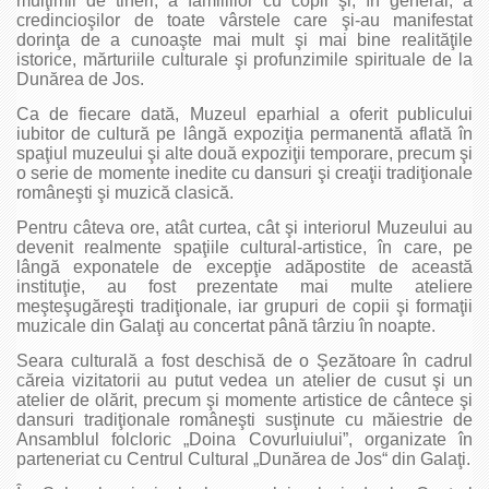
mulţimii de tineri, a familiilor cu copii şi, în general, a
credincioşilor de toate vârstele care şi-au manifestat
dorinţa de a cunoaşte mai mult şi mai bine realităţile
istorice, mărturiile culturale şi profunzimile spirituale de la
Dunărea de Jos.
Ca de fiecare dată, Muzeul eparhial a oferit publicului
iubitor de cultură pe lângă expoziţia permanentă aflată în
spaţiul muzeului şi alte două expoziţii temporare, precum şi
o serie de momente inedite cu dansuri şi creaţii tradiţionale
româneşti şi muzică clasică.
Pentru câteva ore, atât curtea, cât şi interiorul Muzeului au
devenit realmente spaţiile cultural-artistice, în care, pe
lângă exponatele de excepţie adăpostite de această
instituţie, au fost prezentate mai multe ateliere
meşteşugăreşti tradiţionale, iar grupuri de copii şi formaţii
muzicale din Galaţi au concertat până târziu în noapte.
Seara culturală a fost deschisă de o Şezătoare în cadrul
căreia vizitatorii au putut vedea un atelier de cusut şi un
atelier de olărit, precum şi momente artistice de cântece şi
dansuri tradiţionale româneşti susţinute cu măiestrie de
Ansamblul folcloric „Doina Covurluiului”, organizate în
parteneriat cu Centrul Cultural „Dunărea de Jos“ din Galaţi.