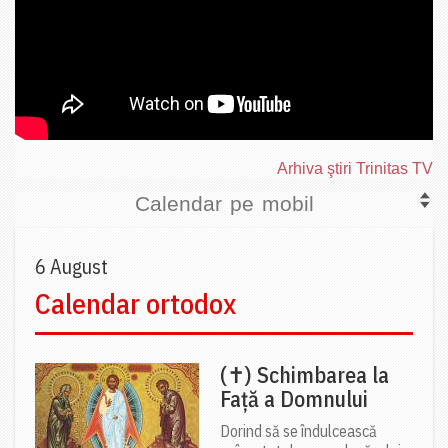
Arhiva ştiri Trinitas TV
Calendar pe mobil
6 August
Calendar ortodox
(✝) Schimbarea la
Față a Domnului
Dorind să se îndulcească