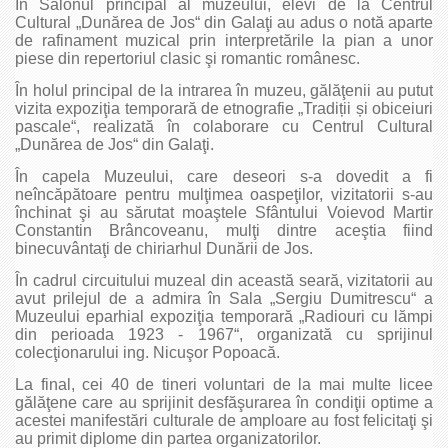
În Salonul principal al muzeului, elevi de la Centrul
Cultural „Dunărea de Jos“ din Galaţi au adus o notă aparte
de rafinament muzical prin interpretările la pian a unor
piese din repertoriul clasic şi romantic românesc.
În holul principal de la intrarea în muzeu, gălăţenii au putut
vizita expoziţia temporară de etnografie „Tradiții și obiceiuri
pascale“, realizată în colaborare cu Centrul Cultural
„Dunărea de Jos“ din Galaţi.
În capela Muzeului, care deseori s-a dovedit a fi
neîncăpătoare pentru mulţimea oaspeţilor, vizitatorii s-au
închinat şi au sărutat moaştele Sfântului Voievod Martir
Constantin Brâncoveanu, mulţi dintre aceştia fiind
binecuvântaţi de chiriarhul Dunării de Jos.
În cadrul circuitului muzeal din această seară, vizitatorii au
avut prilejul de a admira în Sala „Sergiu Dumitrescu“ a
Muzeului eparhial expoziţia temporară „Radiouri cu lămpi
din perioada 1923 - 1967“, organizată cu sprijinul
colecţionarului ing. Nicuşor Popoacă.
La final, cei 40 de tineri voluntari de la mai multe licee
gălăţene care au sprijinit desfăşurarea în condiţii optime a
acestei manifestări culturale de amploare au fost felicitaţi şi
au primit diplome din partea organizatorilor.