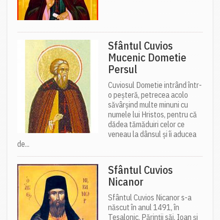
Sfântul Cuvios
Mucenic Dometie
Persul
Cuviosul Dometie intrând într-
o peșteră, petrecea acolo
săvârșind multe minuni cu
numele lui Hristos, pentru că
dădea tămăduiri celor ce
veneau la dânsul și îi aducea
de...
Sfântul Cuvios
Nicanor
Sfântul Cuvios Nicanor s-a
născut în anul 1491, în
Tesalonic. Părinții săi, Ioan și