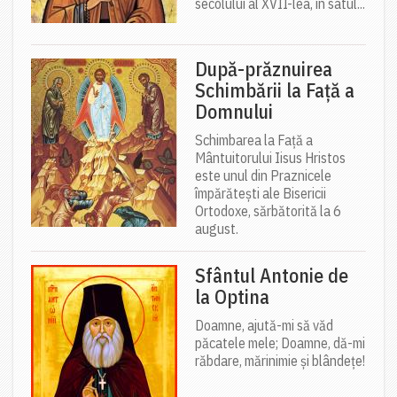
secolului al XVII-lea, în satul...
După-prăznuirea
Schimbării la Față a
Domnului
Schimbarea la Față a
Mântuitorului Iisus Hristos
este unul din Praznicele
împărătești ale Bisericii
Ortodoxe, sărbătorită la 6
august.
Sfântul Antonie de
la Optina
Doamne, ajută-mi să văd
păcatele mele; Doamne, dă-mi
răbdare, mărinimie şi blândeţe!