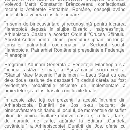
Voievod Martir Constantin Brâncoveanu, confecţionată
recent la Atelierele Patriarhiei Române, oaspeţii având
prilejul de a venera cinstitele odoare.
În semn de binecuvântare şi recunoştinţă pentru lucrarea
filantropică depusă în slujba Bisericii, Înalpreasfinţitul
Arhiepiscop Casian a acordat Ordinul ”Crucea Sfântului
Apostol Andrei pentru clerici” preotului Ciprian Ion-Ioniţă,
consilier patriarhal, coordonator la Sectorul social-
filantropic al Patriarhiei Române şi preşedintele Federaţiei
Filantropia.
Programul Adunării Generală a Federaţiei Filantropia s-a
încheiat astăzi, 7 mai, la Aşezământul socio-medical
”Sfântul Mare Mucenic Pantelimon” – Lacu Sărat cu cea
de-a doua sesiune de dezbateri în cadrul căreia au fost
evidenţiate modalităţile eficiente de implementare a
proiectelor şi au fost trasate concluziile finale.
În aceste zile, toţi cei prezenţi la acestă întrunire din
Arhiepiscopia Dunării de Jos s-au bucurat de
binecuvântarea chiriarhului locului, de momentele de suflet
pline de lumină, înălţare duhovnicească şi cultură, dar şi
de darurile de carte, apărute la Editura „Candela
cuvântului” a Arhiepiscopiei Dunării de Jos, oferte cu