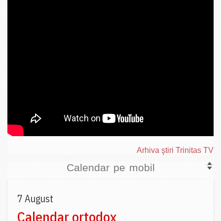
Arhiva ştiri Trinitas TV
Calendar pe mobil
7 August
Calendar ortodox