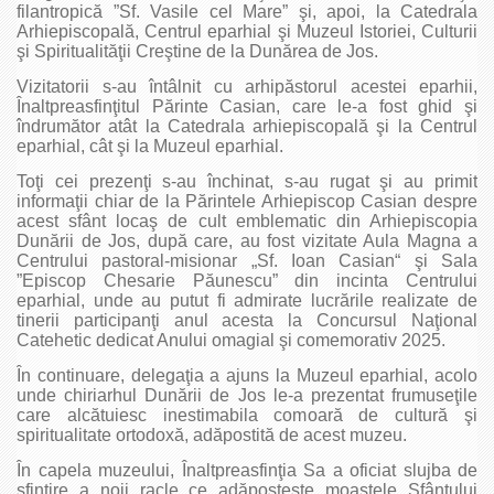
filantropică ”Sf. Vasile cel Mare” şi, apoi, la Catedrala
Arhiepiscopală, Centrul eparhial şi Muzeul Istoriei, Culturii
şi Spiritualităţii Creştine de la Dunărea de Jos.
Vizitatorii s-au întâlnit cu arhipăstorul acestei eparhii,
Înaltpreasfinţitul Părinte Casian, care le-a fost ghid şi
îndrumător atât la Catedrala arhiepiscopală şi la Centrul
eparhial, cât şi la Muzeul eparhial.
Toţi cei prezenţi s-au închinat, s-au rugat şi au primit
informaţii chiar de la Părintele Arhiepiscop Casian despre
acest sfânt locaş de cult emblematic din Arhiepiscopia
Dunării de Jos, după care, au fost vizitate Aula Magna a
Centrului pastoral-misionar „Sf. Ioan Casian“ şi Sala
”Episcop Chesarie Păunescu” din incinta Centrului
eparhial, unde au putut fi admirate lucrările realizate de
tinerii participanţi anul acesta la Concursul Naţional
Catehetic dedicat Anului omagial şi comemorativ 2025.
În continuare, delegaţia a ajuns la Muzeul eparhial, acolo
unde chiriarhul Dunării de Jos le-a prezentat frumuseţile
care alcătuiesc inestimabila comoară de cultură şi
spiritualitate ortodoxă, adăpostită de acest muzeu.
În capela muzeului, Înaltpreasfinţia Sa a oficiat slujba de
sfințire a noii racle ce adăpostește moaştele Sfântului