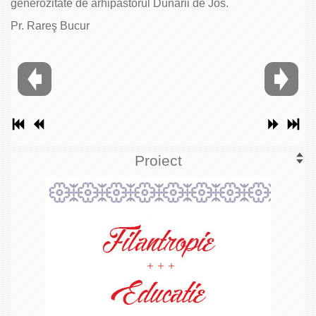
generozitate de arhipăstorul Dunării de Jos.
Pr. Rareş Bucur
Proiect