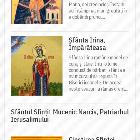
Maria, doi credincioși înstăriți,
au întâmpinat mari greutăți în
a dobândi prunci....
Sfânta Irina,
Împărăteasa
Sfânta Irina rămâne model de
curaj și tărie. Într-o lume
condusă de bărbați, sfânta a
avut curajul să repună în
Biserici icoanele. De aceea,
peste veacuri, a rămas drept...
Sfântul Sfinţit Mucenic Narcis, Patriarhul
Ierusalimului
Cinstirea Sfintei