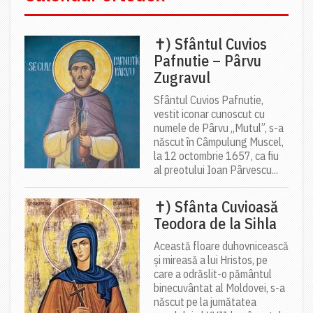
✝) Sfântul Cuvios
Pafnutie – Pârvu
Zugravul
Sfântul Cuvios Pafnutie,
vestit iconar cunoscut cu
numele de Pârvu „Mutul”, s-a
născut în Câmpulung Muscel,
la 12 octombrie 1657, ca fiu
al preotului Ioan Pârvescu...
✝) Sfânta Cuvioasă
Teodora de la Sihla
Această floare duhovnicească
și mireasă a lui Hristos, pe
care a odrăslit-o pământul
binecuvântat al Moldovei, s-a
născut pe la jumătatea