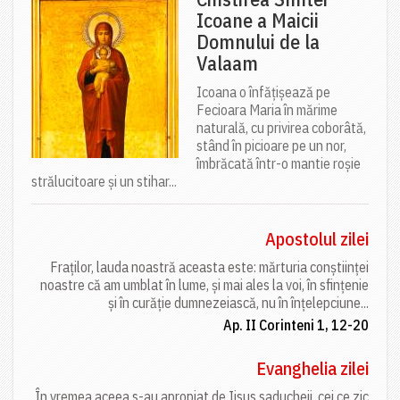
Icoane a Maicii
Domnului de la
Valaam
Icoana o înfățișează pe
Fecioara Maria în mărime
naturală, cu privirea coborâtă,
stând în picioare pe un nor,
îmbrăcată într-o mantie roșie
strălucitoare și un stihar...
Apostolul zilei
Fraților, lauda noastră aceasta este: mărturia conștiinței
noastre că am umblat în lume, și mai ales la voi, în sfințenie
și în curăție dumnezeiască, nu în înțelepciune...
Ap. II Corinteni 1, 12-20
Evanghelia zilei
În vremea aceea s-au apropiat de Iisus saducheii, cei ce zic