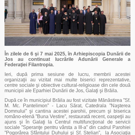
În zilele de 6 şi 7 mai 2025, în Arhiepiscopia Dunării de
Jos au continuat lucrările Adunării Generale a
Federaţiei Filantropia.
Ieri, după prima sesiune de lucru, membrii acestei
organizaţii au vizitat mai multe biserici reprezentative,
centre sociale şi obiective cultural-religioase din cele două
municipii ale Eparhiei Dunării de Jos, Galaţi şi Brăila.
După ce în municipiul Brăila au fost vizitate Mănăstirea ”Sf.
M. Mc. Pantelimon” - Lacu Sărat, Catedrala ”Naşterea
Domnului” şi cantina acestei parohii, precum şi biserica
româno-elenă ”Buna Vestire”, restaurată recent, oaspeţii au
ajuns şi în Galaţi la Centrul multifuncţional de servicii
sociale ”Speranţe pentru vârsta a III-a” din cadrul Parohiei
”Pogorârea Sfântului Duhului şi Sf. Stelian”, la Asociaţia