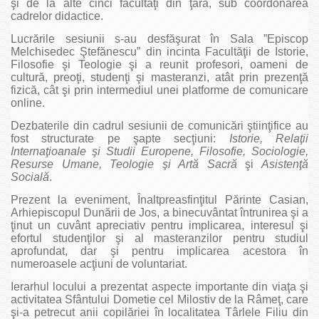
şi de la alte cinci facultăţi din ţară, sub coordonarea
cadrelor didactice.
Lucrările sesiunii s-au desfăşurat în Sala ”Episcop
Melchisedec Ştefănescu” din incinta Facultăţii de Istorie,
Filosofie şi Teologie şi a reunit profesori, oameni de
cultură, preoţi, studenţi şi masteranzi, atât prin prezenţă
fizică, cât şi prin intermediul unei platforme de comunicare
online.
Dezbaterile din cadrul sesiunii de comunicări ştiinţifice au
fost structurate pe şapte secţiuni:
Istorie, Relaţii
Internaţioanale şi Studii Europene, Filosofie, Sociologie,
Resurse Umane, Teologie şi Artă Sacră
şi
Asistenţă
Socială
.
Prezent la eveniment, Înaltpreasfinţitul Părinte Casian,
Arhiepiscopul Dunării de Jos, a binecuvântat întrunirea şi a
ţinut un cuvânt apreciativ pentru implicarea, interesul şi
efortul studenţilor şi al masteranzilor pentru studiul
aprofundat, dar şi pentru implicarea acestora în
numeroasele acţiuni de voluntariat.
Ierarhul locului a prezentat aspecte importante din viaţa şi
activitatea Sfântului Dometie cel Milostiv de la Râmeţ, care
şi-a petrecut anii copilăriei în localitatea Târlele Filiu din