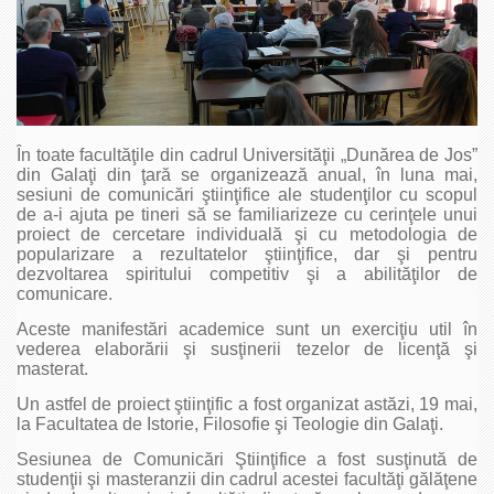
În toate facultăţile din cadrul Universităţii „Dunărea de Jos”
din Galaţi din ţară se organizează anual, în luna mai,
sesiuni de comunicări ştiinţifice ale studenţilor cu scopul
de a-i ajuta pe tineri să se familiarizeze cu cerinţele unui
proiect de cercetare individuală şi cu metodologia de
popularizare a rezultatelor ştiinţifice, dar şi pentru
dezvoltarea spiritului competitiv şi a abilităţilor de
comunicare.
Aceste manifestări academice sunt un exerciţiu util în
vederea elaborării şi susţinerii tezelor de licenţă şi
masterat.
Un astfel de proiect ştiinţific a fost organizat astăzi, 19 mai,
la Facultatea de Istorie, Filosofie şi Teologie din Galaţi.
Sesiunea de Comunicări Ştiinţifice a fost susţinută de
studenţii şi masteranzii din cadrul acestei facultăţi gălăţene