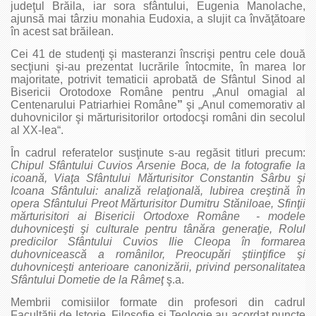
judeţul Brăila, iar sora sfântului, Eugenia Manolache,
ajunsă mai târziu monahia Eudoxia, a slujit ca învăţătoare
în acest sat brăilean.
Cei 41 de studenţi şi masteranzi înscrişi pentru cele două
secţiuni şi-au prezentat lucrările întocmite, în marea lor
majoritate, potrivit tematicii aprobată de Sfântul Sinod al
Bisericii Orotodoxe Române pentru „Anul omagial al
Centenarului Patriarhiei Române
”
şi „Anul comemorativ al
duhovnicilor şi mărturisitorilor ortodocşi români din secolul
al XX-lea“.
În cadrul referatelor susţinute s-au regăsit titluri precum:
Chipul Sfântului Cuvios Arsenie Boca, de la fotografie la
icoană, Viaţa Sfântului Mărturisitor Constantin Sârbu şi
Icoana Sfântului: analiză relaţională, Iubirea creştină în
opera Sfântului Preot Mărturisitor Dumitru Stăniloae, Sfinţii
mărturisitori ai Bisericii Ortodoxe Române - modele
duhovniceşti şi culturale pentru tânăra generaţie, Rolul
predicilor Sfântului Cuvios Ilie Cleopa în formarea
duhovnicească a românilor, Preocupări ştiinţifice şi
duhovniceşti anterioare canonizării, privind personalitatea
Sfântului Dometie de la Râmeţ
ş.a.
Membrii comisiilor formate din profesori din cadrul
Facultăţii de Istorie, Filosofie şi Teologie au acordat puncte