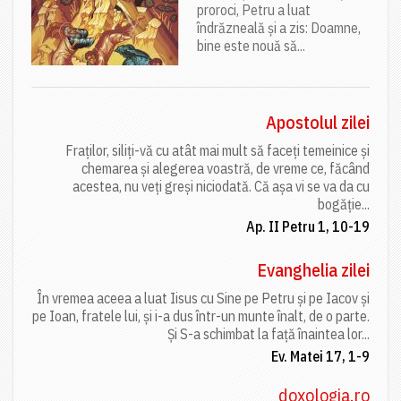
proroci, Petru a luat
îndrăzneală și a zis: Doamne,
bine este nouă să...
Apostolul zilei
Fraților, siliți-vă cu atât mai mult să faceți temeinice și
chemarea și alegerea voastră, de vreme ce, făcând
acestea, nu veți greși niciodată. Că așa vi se va da cu
bogăție...
Ap. II Petru 1, 10-19
Evanghelia zilei
În vremea aceea a luat Iisus cu Sine pe Petru și pe Iacov și
pe Ioan, fratele lui, și i-a dus într-un munte înalt, de o parte.
Și S-a schimbat la față înaintea lor...
Ev. Matei 17, 1-9
doxologia.ro