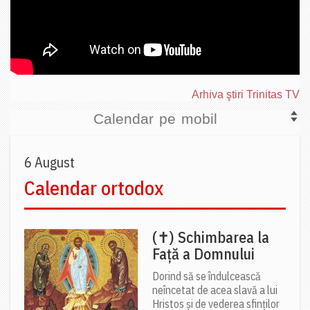
Arhiva ştiri Trinitas TV
Calendar pe mobil
6 August
Calendar ortodox
(✝) Schimbarea la
Față a Domnului
Dorind să se îndulcească
neîncetat de acea slavă a lui
Hristos și de vederea sfinților