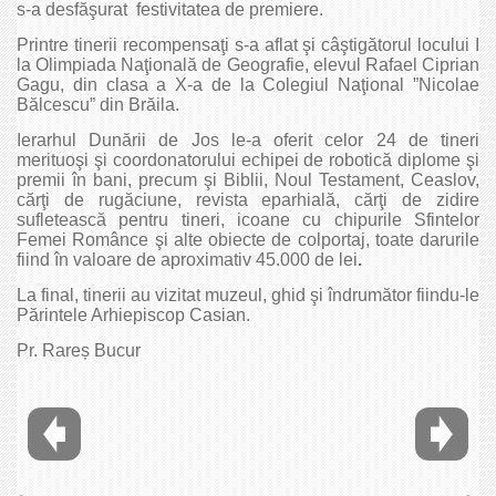
s-a desfăşurat festivitatea de premiere.
Printre tinerii recompensaţi s-a aflat şi câştigătorul locului I
la Olimpiada Naţională de Geografie, elevul Rafael Ciprian
Gagu, din clasa a X-a de la Colegiul Naţional ”Nicolae
Bălcescu” din Brăila.
Ierarhul Dunării de Jos le-a oferit celor 24 de tineri
merituoşi şi coordonatorului echipei de robotică diplome şi
premii în bani, precum şi Biblii, Noul Testament, Ceaslov,
cărţi de rugăciune, revista eparhială, cărţi de zidire
sufletească pentru tineri, icoane cu chipurile Sfintelor
Femei Românce şi alte obiecte de colportaj, toate darurile
fiind în valoare de aproximativ 45.000 de lei
.
La final, tinerii au vizitat muzeul, ghid şi îndrumător fiindu-le
Părintele Arhiepiscop Casian.
Pr. Rareș Bucur