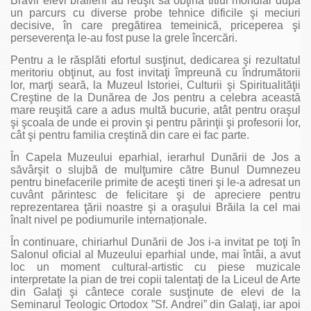
Bravii elevi brăileni au reuşit să obţină titlul mondial după
un parcurs cu diverse probe tehnice dificile şi meciuri
decisive, în care pregătirea temeinică, priceperea şi
perseverenţa le-au fost puse la grele încercări.
Pentru a le răsplăti efortul susţinut, dedicarea şi rezultatul
meritoriu obţinut, au fost invitaţi împreună cu îndrumătorii
lor, marţi seară, la Muzeul Istoriei, Culturii şi Spiritualităţii
Creştine de la Dunărea de Jos pentru a celebra această
mare reuşită care a adus multă bucurie, atât pentru oraşul
şi şcoala de unde ei provin şi pentru părinţii şi profesorii lor,
cât şi pentru familia creştină din care ei fac parte.
În Capela Muzeului eparhial, ierarhul Dunării de Jos a
săvârşit o slujbă de mulţumire către Bunul Dumnezeu
pentru binefacerile primite de aceşti tineri şi le-a adresat un
cuvânt părintesc de felicitare şi de apreciere pentru
reprezentarea ţării noastre şi a oraşului Brăila la cel mai
înalt nivel pe podiumurile internaționale.
În continuare, chiriarhul Dunării de Jos i-a invitat pe toţi în
Salonul oficial al Muzeului eparhial unde, mai întâi, a avut
loc un moment cultural-artistic cu piese muzicale
interpretate la pian de trei copii talentaţi de la Liceul de Arte
din Galaţi şi cântece corale susţinute de elevi de la
Seminarul Teologic Ortodox ”Sf. Andrei” din Galaţi, iar apoi