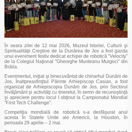
În seara zilei de 12 mai 2026, Muzeul Istoriei, Culturii şi
Spiritualităţii Creştine de la Dunărea de Jos a fost gazda
unui eveniment festiv dedicat echipei de robotică ”Velocity”
de la Colegiul Naţional ”Gheorghe Munteanu Murgoci” din
Brăila.
Evenimentul, iniţiat şi binecuvântat de chiriarhul Dunării de
Jos, Înaltpreasfinţitul Părinte Arhiepiscop Casian, a fost
organizat de Arhiepiscopia Dunării de Jos, prin Sectorul
Învăţământ şi activităţi cu tineretul, în semn de recunoştinţă
şi apreciere pentru locul I obţinut la Campionatul Mondial
”First Tech Challenge”.
Competiţia mondială de robotică s-a desfăşurat anul
acesta în Statele Unite ale Americii, la Houston, în
perioada 29 aprilie – 2 mai.