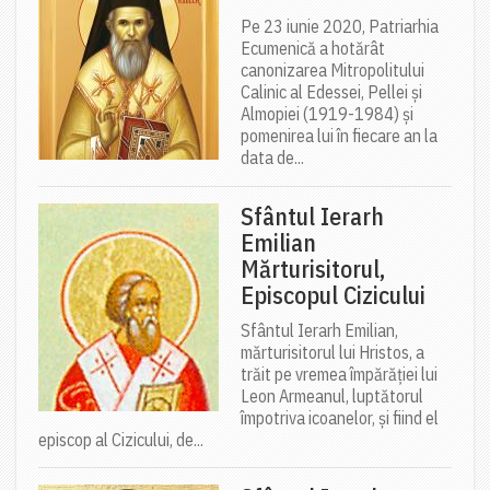
Pe 23 iunie 2020, Patriarhia
Ecumenică a hotărât
canonizarea Mitropolitului
Calinic al Edessei, Pellei și
Almopiei (1919-1984) și
pomenirea lui în fiecare an la
data de...
Sfântul Ierarh
Emilian
Mărturisitorul,
Episcopul Cizicului
Sfântul Ierarh Emilian,
mărturisitorul lui Hristos, a
trăit pe vremea împărăției lui
Leon Armeanul, luptătorul
împotriva icoanelor, și fiind el
episcop al Cizicului, de...