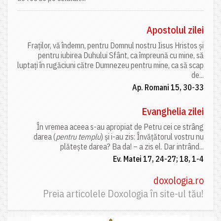
Apostolul zilei
Fraților, vă îndemn, pentru Domnul nostru Iisus Hristos și
pentru iubirea Duhului Sfânt, ca împreună cu mine, să
luptați în rugăciuni către Dumnezeu pentru mine, ca să scap
de...
Ap. Romani 15, 30-33
Evanghelia zilei
În vremea aceea s-au apropiat de Petru cei ce strâng
darea (
pentru templu
) și i-au zis: Învățătorul vostru nu
plătește darea? Ba da! – a zis el. Dar intrând...
Ev. Matei 17, 24-27; 18, 1-4
doxologia.ro
Preia articolele Doxologia în site-ul tău!