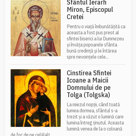
Sfântul Ierarh
Miron, Episcopul
Cretei
Pentru o viață îmbunătățită ca
aceasta a fost pus preot al
sfintei biserici a lui Dumnezeu
și învăța popoarele sfânta
bună credință și le întărea
spre nevoințele cele...
Cinstirea Sfintei
Icoane a Maicii
Domnului de pe
Tolga (Tolgska)
La miezul nopții, când toată
lumea dormea, sfântul s-a
trezit și a văzut o lumină care
lumina întreg ținutul. Aceasta
lumină venea de la o coloană
de foc de pe celălalt...