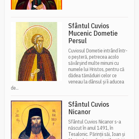
Sfântul Cuvios
Mucenic Dometie
Persul
Cuviosul Dometie intrând într-
o peșteră, petrecea acolo
săvârșind multe minuni cu
numele lui Hristos, pentru că
dădea tămăduiri celor ce
veneau la dânsul și îi aducea
de...
Sfântul Cuvios
Nicanor
Sfântul Cuvios Nicanor s-a
născut în anul 1491, în
Tesalonic. Părinții săi, Ioan și