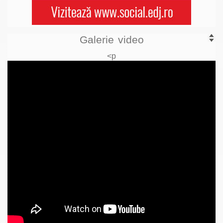
Galerie video
<p