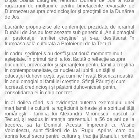
După Sfânta Liturghie, ierarhul Dunării de Jos a rostit
rugăciuni de mulţumire pentru binefacerile revărsate de
Dumnezeu asupra credincioşilor şi preoţimii de la Dunărea
de Jos.
Lucrările propriu-zise ale conferinţei, prezidate de ierarhul
Dunării de Jos au fost aşezate sub genericul „Anul omagial
al pastoraţiei familiei creştine” şi s-au desfăşurat în
frumoasa sală culturală a Protoieriei de la Tecuci.
În cadrul şedinţei s-au desfăşurat două momente mult
aşteptate. În primul rând, a fost făcută o reflecţie asupra
bucuriilor, provocărilor şi speranţelor pentru familia creştină
în contemporaneitate, ca nucleu al iubirii, unităţii şi
educaţiei duhovniceşti, aşa cum ne învaţă Biserica noastră
în anul omagial al familiei creştine, Sfinţii Părinţi şi cum
lucrează credincioşii şi păstorii duhovniceşti pentru
consolidarea ei în chip concret.
În al doilea rând, s-a evidenţiat puterea exemplului unei
mari familii a culturii, a rugăciunii isihaste şi a spiritualităţii
româneşti - familia lui Alexandru Mironescu, născut la
Tecuci, şi readus în atenţia prezentului la 56 de ani de la
trecerea sa la Domnul. Acesta, împreună cu Vasile
Voiculescu, sunt făclierii de la ”Rugul Aprins” care au
aprins focul sacru pentru cultura şi tradiția ţăranului român