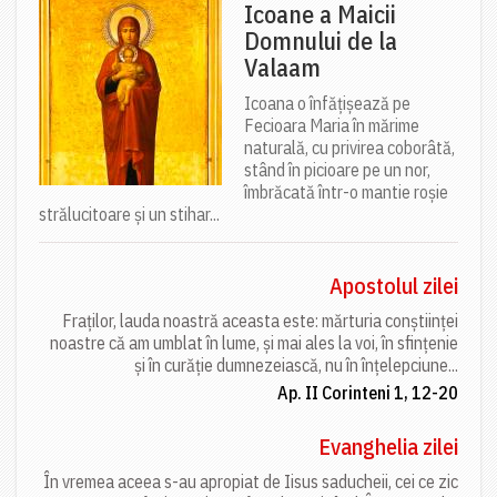
Icoane a Maicii
Domnului de la
Valaam
Icoana o înfățișează pe
Fecioara Maria în mărime
naturală, cu privirea coborâtă,
stând în picioare pe un nor,
îmbrăcată într-o mantie roșie
strălucitoare și un stihar...
Apostolul zilei
Fraților, lauda noastră aceasta este: mărturia conștiinței
noastre că am umblat în lume, și mai ales la voi, în sfințenie
și în curăție dumnezeiască, nu în înțelepciune...
Ap. II Corinteni 1, 12-20
Evanghelia zilei
În vremea aceea s-au apropiat de Iisus saducheii, cei ce zic