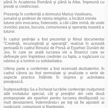
până în Academia Română şi până la Altar, împreună cu
preoții și credincioșii.
Prezenţa în conferinţă a domnului Marius Vasileanu,
jurnalist şi profesor de istoria religiilor, a încălzit inimile
tuturor prin evocarea, îndeosebi, a căii către inimă, de unde
izvorăsc pacea, bucuria, comuniunea şi speranța noastră a
tuturor.
În cadrul şedinţei a fost prezentat şi filmul documentar
”Credinţă, recunoştință şi speranţă”, realizat în această
perioadă în cadrul Biroului de Presă al Eparhiei Dunării de
Jos, în care se arată lucrarea vie a Bisericii care se
defineşte prin împletirea credinței cu fapta, a rugăciunii cu
iubirea şi a luminii cu solidaritatea.
Ultima parte a conferinței a fost rezervată dezbaterilor, în
cadrul cărora au fost semnalate şi analizate o serie de
aspecte practice întâlnite în slujirea şi activitatea
preoţească.
Înaltpreasfinţia Sa a încheiat lucrările conferinţei mulţumind
atât invitatului special, cât şi preoţilor din cele două
protopopiate ale eparhiei pentru lucrarea desfăşurată cu
mult devotament, îndemnându-i pe toţi să fie apostoli ai
rugăciunii, comuniunii şi filantropiei.