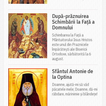
După-prăznuirea
Schimbării la Față a
Domnului
Schimbarea la Față a
Mântuitorului Iisus Hristos
este unul din Praznicele
împărătești ale Bisericii
Ortodoxe, sărbătorită la 6
august.
Sfântul Antonie de
la Optina
Doamne, ajută-mi să văd
păcatele mele; Doamne, dă-mi
răbdare, mărinimie şi blândeţe!