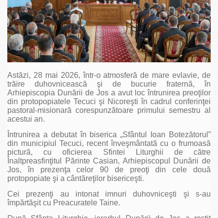
Astăzi, 28 mai 2026, într-o atmosferă de mare evlavie, de
trăire duhovnicească şi de bucurie fraternă, în
Arhiepiscopia Dunării de Jos a avut loc întrunirea preoţilor
din protopopiatele Tecuci şi Nicoreşti în cadrul conferinţei
pastoral-misionară corespunzătoare primului semestru al
acestui an.
Întrunirea a debutat în biserica „Sfântul Ioan Botezătorul”
din municipiul Tecuci, recent înveşmântată cu o frumoasă
pictură, cu oficierea Sfintei Liturghii de către
Înaltpreasfinţitul Părinte Casian, Arhiepiscopul Dunării de
Jos, în prezenţa celor 90 de preoţi din cele două
protopopiate şi a cântăreţilor bisericeşti.
Cei prezenţi au intonat imnuri duhovniceşti şi s-au
împărtăşit cu Preacuratele Taine.