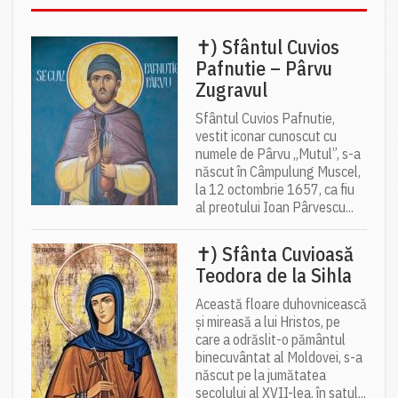
✝) Sfântul Cuvios
Pafnutie – Pârvu
Zugravul
Sfântul Cuvios Pafnutie,
vestit iconar cunoscut cu
numele de Pârvu „Mutul”, s-a
născut în Câmpulung Muscel,
la 12 octombrie 1657, ca fiu
al preotului Ioan Pârvescu...
✝) Sfânta Cuvioasă
Teodora de la Sihla
Această floare duhovnicească
și mireasă a lui Hristos, pe
care a odrăslit-o pământul
binecuvântat al Moldovei, s-a
născut pe la jumătatea
secolului al XVII-lea, în satul...