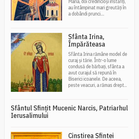
Maria, doi credincioși înstăriți,
au întâmpinat mari greutăți în
a dobândi prunci....
Sfânta Irina,
Împărăteasa
Sfânta Irina rămâne model de
curaj și tărie. Într-o lume
condusă de bărbați, sfânta a
avut curajul să repună în
Biserici icoanele. De aceea,
peste veacuri, a rămas drept...
Sfântul Sfinţit Mucenic Narcis, Patriarhul
Ierusalimului
Cinstirea Sfintei