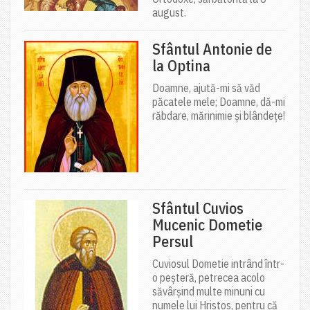
august.
Sfântul Antonie de
la Optina
Doamne, ajută-mi să văd
păcatele mele; Doamne, dă-mi
răbdare, mărinimie şi blândeţe!
Sfântul Cuvios
Mucenic Dometie
Persul
Cuviosul Dometie intrând într-
o peșteră, petrecea acolo
săvârșind multe minuni cu
numele lui Hristos, pentru că