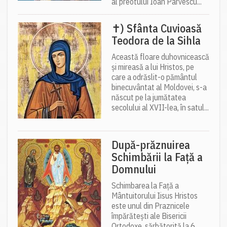
al preotului Ioan Pârvescu...
✝) Sfânta Cuvioasă
Teodora de la Sihla
Această floare duhovnicească
și mireasă a lui Hristos, pe
care a odrăslit-o pământul
binecuvântat al Moldovei, s-a
născut pe la jumătatea
secolului al XVII-lea, în satul...
După-prăznuirea
Schimbării la Față a
Domnului
Schimbarea la Față a
Mântuitorului Iisus Hristos
este unul din Praznicele
împărătești ale Bisericii
Ortodoxe, sărbătorită la 6