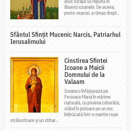
avut curajul să repună în
Biserici icoanele. De aceea,
peste veacuri, a rămas drept...
Sfântul Sfinţit Mucenic Narcis, Patriarhul
Ierusalimului
Cinstirea Sfintei
Icoane a Maicii
Domnului de la
Valaam
Icoana o înfățișează pe
Fecioara Maria în mărime
naturală, cu privirea coborâtă,
stând în picioare pe un nor,
îmbrăcată într-o mantie roșie
strălucitoare și un stihar...