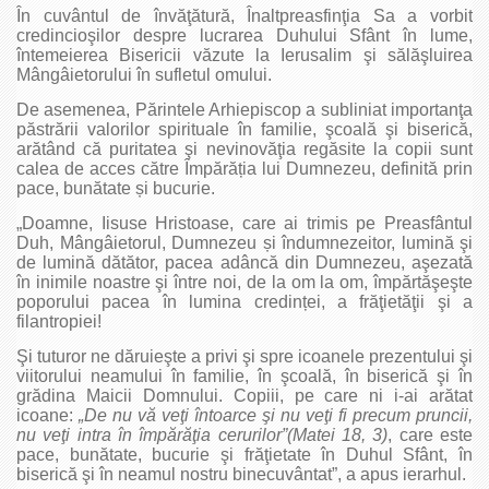
În cuvântul de învăţătură, Înaltprea­sfinţia Sa a vorbit
credincioşilor despre lucrarea Duhului Sfânt în lume,
întemeierea Bisericii văzute la Ierusalim şi sălăşluirea
Mângâietorului în sufletul omului.
De asemenea, Părintele Arhiepiscop a subliniat importanţa
păstrării valorilor spirituale în familie, şcoală şi biserică,
arătând că puritatea şi nevinovăţia regăsite la copii sunt
calea de acces către Împărăția lui Dumnezeu, definită prin
pace, bunătate și bucurie.
„Doamne, Iisuse Hristoase, care ai trimis pe Preasfântul
Duh, Mângâietorul, Dumnezeu și îndumnezeitor, lumină şi
de lumină dătător, pacea adâncă din Dumnezeu, aşezată
în inimile noastre şi între noi, de la om la om, împărtăşeşte
poporului pacea în lumina credinței, a frăţietăţii şi a
filantropiei!
Şi tuturor ne dăruieşte a privi şi spre icoanele prezentului şi
viitorului neamului în familie, în şcoală, în biserică şi în
grădina Maicii Domnului. Copiii, pe care ni i-ai arătat
icoane:
„De nu vă veţi întoarce şi nu veţi fi precum pruncii,
nu veţi intra în împărăţia cerurilor”(Matei 18, 3)
, care este
pace, bunătate, bucurie şi frăţietate în Duhul Sfânt, în
biserică şi în neamul nostru binecuvântat”, a apus ierarhul.