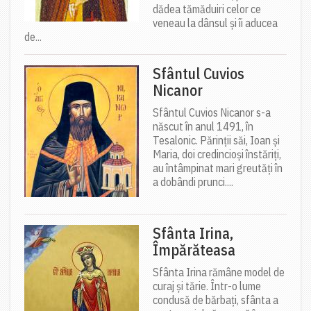
dădea tămăduiri celor ce
veneau la dânsul și îi aducea
de...
Sfântul Cuvios
Nicanor
Sfântul Cuvios Nicanor s-a
născut în anul 1491, în
Tesalonic. Părinții săi, Ioan și
Maria, doi credincioși înstăriți,
au întâmpinat mari greutăți în
a dobândi prunci....
Sfânta Irina,
Împărăteasa
Sfânta Irina rămâne model de
curaj și tărie. Într-o lume
condusă de bărbați, sfânta a