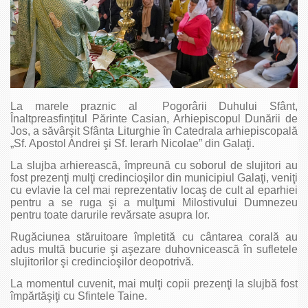
La marele praznic al Pogorârii Duhului Sfânt,
Înaltpreasfinţitul Părinte Casian, Arhiepiscopul Dunării de
Jos, a săvârşit Sfânta Liturghie în Catedrala arhiepiscopală
„Sf. Apostol Andrei şi Sf. Ierarh Nicolae” din Galaţi.
La slujba arhierească, împreună cu soborul de slujitori au
fost prezenţi mulţi credincioşilor din municipiul Galaţi, veniţi
cu evlavie la cel mai reprezentativ locaş de cult al eparhiei
pentru a se ruga şi a mulţumi Milostivului Dumnezeu
pentru toate darurile revărsate asupra lor.
Rugăciunea stăruitoare împletită cu cântarea corală au
adus multă bucurie şi aşezare duhovnicească în sufletele
slujitorilor şi credincioşilor deopotrivă.
La momentul cuvenit, mai mulţi copii prezenţi la slujbă fost
împărtăşiţi cu Sfintele Taine.