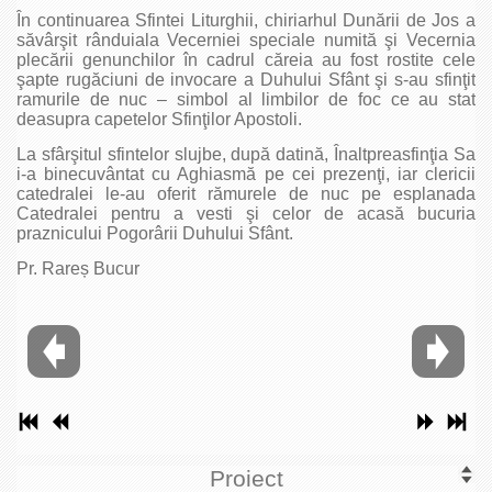
În continuarea Sfintei Liturghii, chiriarhul Dunării de Jos a
săvârşit rânduiala Vecerniei speciale numită şi Vecernia
plecării genunchilor în cadrul căreia au fost rostite cele
şapte rugăciuni de invocare a Duhului Sfânt şi s-au sfinţit
ramurile de nuc – simbol al limbilor de foc ce au stat
deasupra capetelor Sfinţilor Apostoli.
La sfârşitul sfintelor slujbe, după datină, Înaltpreasfinţia Sa
i-a binecuvântat cu Aghiasmă pe cei prezenţi, iar clericii
catedralei le-au oferit rămurele de nuc pe esplanada
Catedralei pentru a vesti şi celor de acasă bucuria
praznicului Pogorârii Duhului Sfânt.
Pr. Rareș Bucur
Proiect