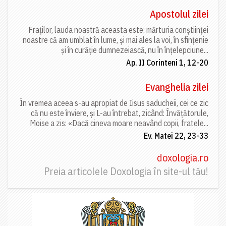
Apostolul zilei
Fraților, lauda noastră aceasta este: mărturia conștiinței
noastre că am umblat în lume, și mai ales la voi, în sfințenie
și în curăție dumnezeiască, nu în înțelepciune...
Ap. II Corinteni 1, 12-20
Evanghelia zilei
În vremea aceea s-au apropiat de Iisus saducheii, cei ce zic
că nu este înviere, și L-au întrebat, zicând: Învățătorule,
Moise a zis: «Dacă cineva moare neavând copii, fratele...
Ev. Matei 22, 23-33
doxologia.ro
Preia articolele Doxologia în site-ul tău!