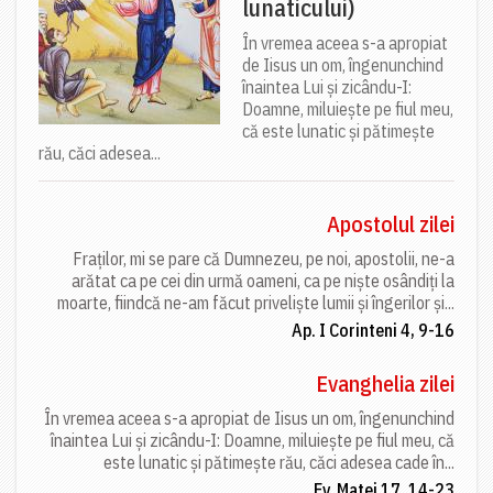
lunaticului)
În vremea aceea s-a apropiat
de Iisus un om, îngenunchind
înaintea Lui și zicându-I:
Doamne, miluiește pe fiul meu,
că este lunatic și pătimește
rău, căci adesea...
Apostolul zilei
Fraților, mi se pare că Dumnezeu, pe noi, apostolii, ne-a
arătat ca pe cei din urmă oameni, ca pe niște osândiți la
moarte, fiindcă ne-am făcut priveliște lumii și îngerilor și...
Ap. I Corinteni 4, 9-16
Evanghelia zilei
În vremea aceea s-a apropiat de Iisus un om, îngenunchind
înaintea Lui și zicându-I: Doamne, miluiește pe fiul meu, că
este lunatic și pătimește rău, căci adesea cade în...
Ev. Matei 17, 14-23