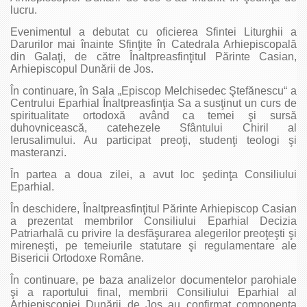
lucru.
Evenimentul a debutat cu oficierea Sfintei Liturghii a
Darurilor mai înainte Sfinţite în Catedrala Arhiepiscopală
din Galaţi, de către Înaltpreasfinţitul Părinte Casian,
Arhiepiscopul Dunării de Jos.
În continuare, în Sala „Episcop Melchisedec Ştefănescu“ a
Centrului Eparhial Înaltpreasfinţia Sa a susţinut un curs de
spiritualitate ortodoxă având ca temei şi sursă
duhovnicească, catehezele Sfântului Chiril al
Ierusalimului. Au participat preoţi, studenţi teologi şi
masteranzi.
În partea a doua zilei, a avut loc şedinţa Consiliului
Eparhial.
În deschidere, Înaltpreasfinţitul Părinte Arhiepiscop Casian
a prezentat membrilor Consiliului Eparhial Decizia
Patriarhală cu privire la desfăşurarea alegerilor preoţeşti şi
mireneşti, pe temeiurile statutare şi regulamentare ale
Bisericii Ortodoxe Române.
În continuare, pe baza analizelor documentelor parohiale
şi a raportului final, membrii Consiliului Eparhial al
Arhiepiscopiei Dunării de Jos au confirmat componenţa