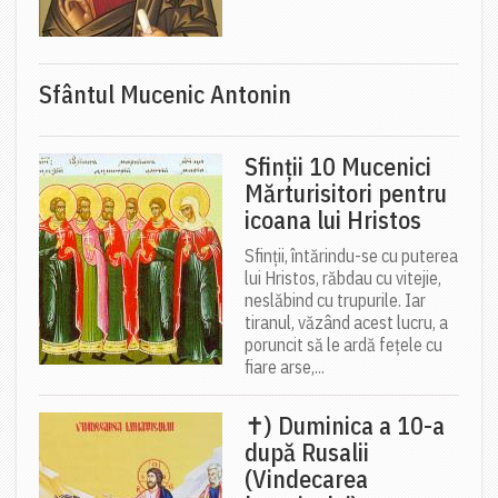
Sfântul Mucenic Antonin
Sfinții 10 Mucenici
Mărturisitori pentru
icoana lui Hristos
Sfinții, întărindu-se cu puterea
lui Hristos, răbdau cu vitejie,
neslăbind cu trupurile. Iar
tiranul, văzând acest lucru, a
poruncit să le ardă fețele cu
fiare arse,...
✝) Duminica a 10-a
după Rusalii
(Vindecarea