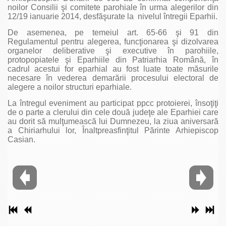
noilor Consilii şi comitete parohiale în urma alegerilor din
12/19 ianuarie 2014, desfăşurate la nivelul întregii Eparhii.
De asemenea, pe temeiul art. 65-66 şi 91 din
Regulamentul pentru alegerea, funcţionarea şi dizolvarea
organelor deliberative şi executive în parohiile,
protopopiatele şi Eparhiile din Patriarhia Română, în
cadrul acestui for eparhial au fost luate toate măsurile
necesare în vederea demarării procesului electoral de
alegere a noilor structuri eparhiale.
La întregul eveniment au participat ppcc protoierei, însoţiţi
de o parte a clerului din cele două judeţe ale Eparhiei care
au dorit să mulţumească lui Dumnezeu, la ziua aniversară
a Chiriarhului lor, Înaltpreasfinţitul Părinte Arhiepiscop
Casian.