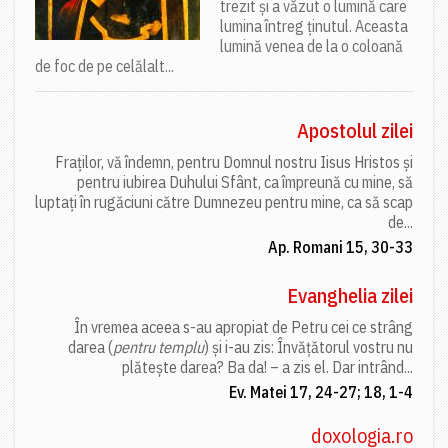
trezit și a văzut o lumină care
lumina întreg ținutul. Aceasta
lumină venea de la o coloană
de foc de pe celălalt...
Apostolul zilei
Fraților, vă îndemn, pentru Domnul nostru Iisus Hristos și
pentru iubirea Duhului Sfânt, ca împreună cu mine, să
luptați în rugăciuni către Dumnezeu pentru mine, ca să scap
de...
Ap. Romani 15, 30-33
Evanghelia zilei
În vremea aceea s-au apropiat de Petru cei ce strâng
darea (
pentru templu
) și i-au zis: Învățătorul vostru nu
plătește darea? Ba da! – a zis el. Dar intrând...
Ev. Matei 17, 24-27; 18, 1-4
doxologia.ro