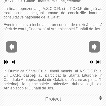
„A.S.C.O.R. Galaţi: Tinereţe, misiune, credinţă“.
La final, reprezentanţii A.S.C.O.R. si L.T.C.O.R din ţară au
rostit scurte alocuţiuni urmate de concluziile Întrunirii
consultative naţionale de la Galaţi.
Evenimentul s-a încheiat cu un concert de muzică psaltică
oferit de corul „Ortodoxia“ al Arhiepiscopiei Dunării de Jos.
În Duminica Sfintei Cruci, tinerii membri ai A.S.C.O.R. si
L.T.C.O.R. oaspeţi au participat la Sfânta Liturghie în
Catedrala Arhiepiscopală din Galaţi, după care au plecat în
pelerinaj la principalele obiective duhovniceşti ale
Arhiepiscopiei Dunării de Jos.
Proiect