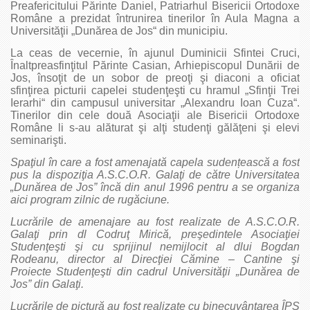
Preafericitului Părinte Daniel, Patriarhul Bisericii Ortodoxe
Române a prezidat întrunirea tinerilor în Aula Magna a
Universităţii „Dunărea de Jos“ din municipiu.
La ceas de vecernie, în ajunul Duminicii Sfintei Cruci,
Înaltpreasfinţitul Părinte Casian, Arhiepiscopul Dunării de
Jos, însoţit de un sobor de preoţi şi diaconi a oficiat
sfinţirea picturii capelei studenţeşti cu hramul „Sfinţii Trei
Ierarhi“ din campusul universitar „Alexandru Ioan Cuza“.
Tinerilor din cele două Asociaţii ale Bisericii Ortodoxe
Române li s-au alăturat şi alţi studenţi gălăţeni şi elevi
seminarişti.
Spaţiul în care a fost amenajată capela sudențească a fost
pus la dispoziţia A.S.C.O.R. Galaţi de către Universitatea
„Dunărea de Jos” încă din anul 1996 pentru a se organiza
aici program zilnic de rugăciune.
Lucrările de amenajare au fost realizate de A.S.C.O.R.
Galaţi prin dl Codruţ Mirică, preşedintele Asociaţiei
Studenţeşti şi cu sprijinul nemijlocit al dlui Bogdan
Rodeanu, director al Direcţiei Cămine – Cantine şi
Proiecte Studenţeşti din cadrul Universităţii „Dunărea de
Jos” din Galaţi.
Lucrările de pictură au fost realizate cu binecuvântarea ÎPS