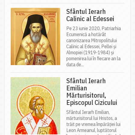
Sfântul Ierarh
Calinic al Edessei
Pe 23 iunie 2020, Patriarhia
Ecumenică a hotărât
canonizarea Mitropolitului
Calinic al Edessei, Pellei și
Almopiei (1919-1984) și
pomenirea lui în fiecare an la
data de...
Sfântul Ierarh
Emilian
Mărturisitorul,
Episcopul Cizicului
Sfântul Ierarh Emilian,
mărturisitorul lui Hristos, a
trăit pe vremea împărăției lui
Leon Armeanul, luptătorul