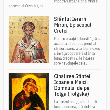
împotriva icoanelor, și fiind el
episcop al Cizicului, de...
Sfântul Ierarh
Miron, Episcopul
Cretei
Pentru o viață îmbunătățită ca
aceasta a fost pus preot al
sfintei biserici a lui Dumnezeu
și învăța popoarele sfânta
bună credință și le întărea
spre nevoințele cele...
Cinstirea Sfintei
Icoane a Maicii
Domnului de pe
Tolga (Tolgska)
La miezul nopții, când toată
lumea dormea, sfântul s-a