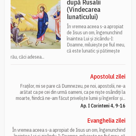
după Rusalii
(Vindecarea
lunaticului)
În vremea aceea s-a apropiat
de Iisus un om, îngenunchind
înaintea Lui și zicându-I:
Doamne, miluiește pe fiul meu,
că este lunatic și pătimește
rău, căci adesea...
Apostolul zilei
Fraților, mi se pare că Dumnezeu, pe noi, apostolii, ne-a
arătat ca pe cei din urmă oameni, ca pe niște osândiți la
moarte, fiindcă ne-am făcut priveliște lumii și îngerilor și...
Ap. I Corinteni 4, 9-16
Evanghelia zilei
În vremea aceea s-a apropiat de Iisus un om, îngenunchind
înaintea Lui și zicându-I: Doamne, miluiește pe fiul meu, că