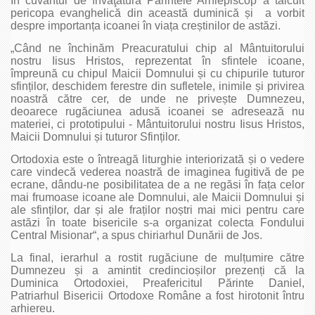
În cuvântul de învăţătură Părintele Arhiepiscop a tâlcuit
pericopa evanghelică din această duminică și a vorbit
despre importanța icoanei în viața creștinilor de astăzi.
„Când ne închinăm Preacuratului chip al Mântuitorului
nostru Iisus Hristos, reprezentat în sfintele icoane,
împreună cu chipul Maicii Domnului și cu chipurile tuturor
sfinților, deschidem ferestre din sufletele, inimile și privirea
noastră către cer, de unde ne privește Dumnezeu,
deoarece rugăciunea adusă icoanei se adresează nu
materiei, ci prototipului - Mântuitorului nostru Iisus Hristos,
Maicii Domnului și tuturor Sfinților.
Ortodoxia este o întreagă liturghie interiorizată și o vedere
care vindecă vederea noastră de imaginea fugitivă de pe
ecrane, dându-ne posibilitatea de a ne regăsi în fața celor
mai frumoase icoane ale Domnului, ale Maicii Domnului și
ale sfinților, dar și ale fraților noștri mai mici pentru care
astăzi în toate bisericile s-a organizat colecta Fondului
Central Misionar“, a spus chiriarhul Dunării de Jos.
La final, ierarhul a rostit rugăciune de mulțumire către
Dumnezeu și a amintit credincioșilor prezenți că la
Duminica Ortodoxiei, Preafericitul Părinte Daniel,
Patriarhul Bisericii Ortodoxe Române a fost hirotonit întru
arhiereu.