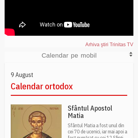
Arhiva ştiri Trinitas TV
Calendar pe mobil
9 August
Calendar ortodox
Sfântul Apostol
Matia
Sfântul Matia a fost unul din
cei 70 de ucenici, iar mai apoi a
fost numărat cu cei 12 Sfinți