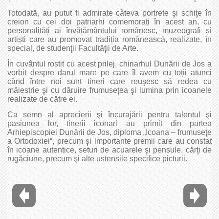
Totodată, au putut fi admirate câteva portrete şi schiţe în
creion cu cei doi patriarhi comemorați în acest an, cu
personalități ai învățământului românesc, muzeografi și
artiști care au promovat tradiția românească, realizate, în
special, de studenţii Facultăţii de Arte.
În cuvântul rostit cu acest prilej, chiriarhul Dunării de Jos a
vorbit despre darul mare pe care îl avem cu toţii atunci
când între noi sunt tineri care reuşesc să redea cu
măiestrie şi cu dăruire frumuseţea şi lumina prin icoanele
realizate de către ei.
Ca semn al aprecierii şi încurajării pentru talentul şi
pasiunea lor, tinerii iconari au primit din partea
Arhiepiscopiei Dunării de Jos, diploma „Icoana – frumuseţe
a Ortodoxiei“, precum şi importante premii care au constat
în icoane autentice, seturi de acuarele şi pensule, cărţi de
rugăciune, precum şi alte ustensile specifice picturii.