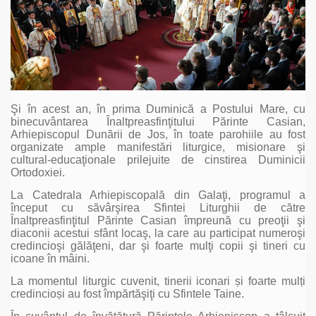
Şi în acest an, în prima Duminică a Postului Mare, cu
binecuvântarea Înaltpreasfinţitului Părinte Casian,
Arhiepiscopul Dunării de Jos, în toate parohiile au fost
organizate ample manifestări liturgice, misionare şi
cultural-educaţionale prilejuite de cinstirea Duminicii
Ortodoxiei.
La Catedrala Arhiepiscopală din Galaţi, programul a
început cu săvârşirea Sfintei Liturghii de către
Înaltpreasfinţitul Părinte Casian împreună cu preoţii şi
diaconii acestui sfânt locaş, la care au participat numeroşi
credincioşi gălăţeni, dar şi foarte mulţi copii şi tineri cu
icoane în mâini.
La momentul liturgic cuvenit, tinerii iconari și foarte mulți
credincioși au fost împărtăşiţi cu Sfintele Taine.