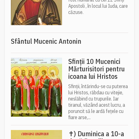
Apostoli , în locul lui Iuda, care
căzuse.
Sfântul Mucenic Antonin
Sfinții 10 Mucenici
Mărturisitori pentru
icoana lui Hristos
Sfinții, întărindu-se cu puterea
lui Hristos, răbdau cu vitejie,
neslăbind cu trupurile. Iar
tiranul, văzând acest lucru, a
poruncit să le ardă fețele cu
fiare arse,...
✝) Duminica a 10-a