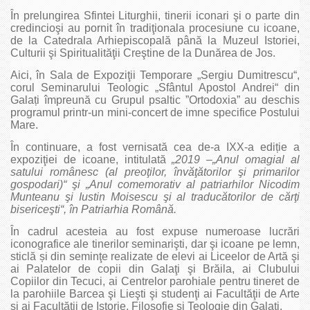
În prelungirea Sfintei Liturghii, tinerii iconari şi o parte din
credincioşi au pornit în tradiţionala procesiune cu icoane,
de la Catedrala Arhiepiscopală până la Muzeul Istoriei,
Culturii şi Spiritualităţii Creştine de la Dunărea de Jos.
Aici, în Sala de Expoziţii Temporare „Sergiu Dumitrescu“,
corul Seminarului Teologic „Sfântul Apostol Andrei“ din
Galați împreună cu Grupul psaltic ”Ortodoxia” au deschis
programul printr-un mini-concert de imne specifice Postului
Mare.
În continuare, a fost vernisată cea de-a IXX-a ediție a
expoziţiei de icoane, intitulată
„2019 –„Anul omagial al
satului românesc (al preoţilor, învăţătorilor şi primarilor
gospodari)“ şi
„Anul comemorativ al patriarhilor Nicodim
Munteanu şi Iustin Moisescu şi al traducătorilor de cărţi
bisericeşti“, în Patriarhia Română.
În cadrul acesteia au fost expuse numeroase lucrări
iconografice ale tinerilor seminarişti, dar şi icoane pe lemn,
sticlă și din seminţe realizate de elevi ai Liceelor de Artă şi
ai Palatelor de copii din Galaţi şi Brăila, ai Clubului
Copiilor din Tecuci, ai Centrelor parohiale pentru tineret de
la parohiile Barcea şi Lieşti şi studenţi ai Facultăţii de Arte
și ai Facultății de Istorie, Filosofie și Teologie din Galaţi.