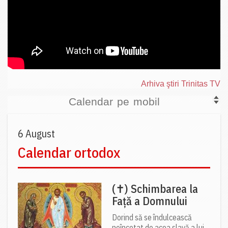
Arhiva ştiri Trinitas TV
Calendar pe mobil
6 August
Calendar ortodox
(✝) Schimbarea la
Față a Domnului
Dorind să se îndulcească
neîncetat de acea slavă a lui