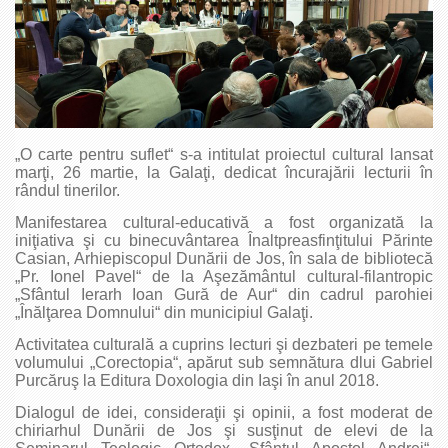
„O carte pentru suflet“ s-a intitulat proiectul cultural lansat
marţi, 26 martie, la Galaţi, dedicat încurajării lecturii în
rândul tinerilor.
Manifestarea cultural-educativă a fost organizată la
iniţiativa şi cu binecuvântarea Înaltpreasfinţitului Părinte
Casian, Arhiepiscopul Dunării de Jos, în sala de bibliotecă
„Pr. Ionel Pavel“ de la Aşezământul cultural-filantropic
„Sfântul Ierarh Ioan Gură de Aur“ din cadrul parohiei
„Înălţarea Domnului“ din municipiul Galaţi.
Activitatea culturală a cuprins lecturi şi dezbateri pe temele
volumului „Corectopia“, apărut sub semnătura dlui Gabriel
Purcăruş la Editura Doxologia din Iaşi în anul 2018.
Dialogul de idei, consideraţii şi opinii, a fost moderat de
chiriarhul Dunării de Jos şi susţinut de elevi de la