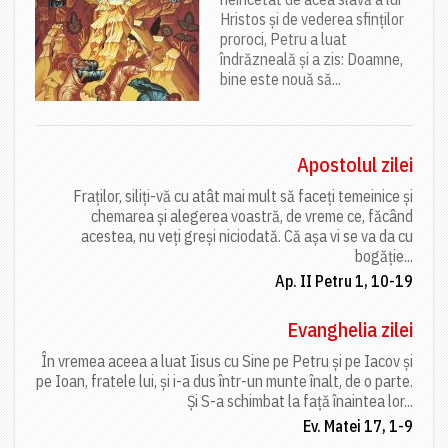
Hristos și de vederea sfinților
proroci, Petru a luat
îndrăzneală și a zis: Doamne,
bine este nouă să...
Apostolul zilei
Fraților, siliți-vă cu atât mai mult să faceți temeinice și
chemarea și alegerea voastră, de vreme ce, făcând
acestea, nu veți greși niciodată. Că așa vi se va da cu
bogăție...
Ap. II Petru 1, 10-19
Evanghelia zilei
În vremea aceea a luat Iisus cu Sine pe Petru și pe Iacov și
pe Ioan, fratele lui, și i-a dus într-un munte înalt, de o parte.
Și S-a schimbat la față înaintea lor...
Ev. Matei 17, 1-9