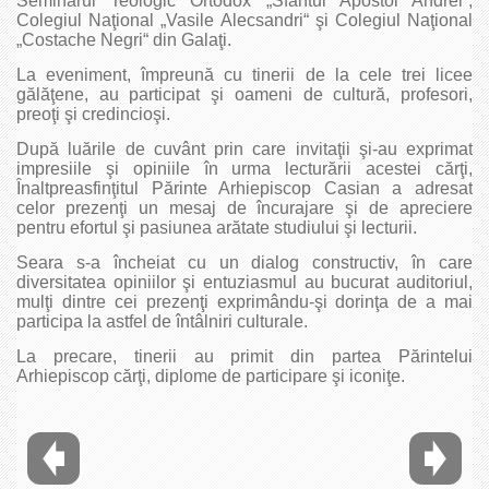
Seminarul Teologic Ortodox „Sfântul Apostol Andrei“,
Colegiul Naţional „Vasile Alecsandri“ şi Colegiul Naţional
„Costache Negri“ din Galaţi.
La eveniment, împreună cu tinerii de la cele trei licee
gălăţene, au participat şi oameni de cultură, profesori,
preoţi şi credincioşi.
După luările de cuvânt prin care invitaţii şi-au exprimat
impresiile şi opiniile în urma lecturării acestei cărţi,
Înaltpreasfinţitul Părinte Arhiepiscop Casian a adresat
celor prezenţi un mesaj de încurajare şi de apreciere
pentru efortul şi pasiunea arătate studiului şi lecturii.
Seara s-a încheiat cu un dialog constructiv, în care
diversitatea opiniilor şi entuziasmul au bucurat auditoriul,
mulţi dintre cei prezenţi exprimându-şi dorinţa de a mai
participa la astfel de întâlniri culturale.
La precare, tinerii au primit din partea Părintelui
Arhiepiscop cărţi, diplome de participare şi iconiţe.