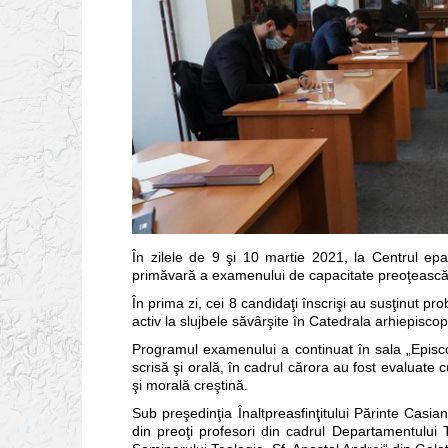
În zilele de 9 şi 10 martie 2021, la Centrul epa
primăvară a examenului de capacitate preoţească
În prima zi, cei 8 candidaţi înscrişi au susţinut p
activ la slujbele săvârşite în Catedrala arhiepiscop
Programul examenului a continuat în sala „Episc
scrisă şi orală, în cadrul cărora au fost evaluate cu
şi morală creştină.
Sub preşedinţia Înaltpreasfinţitului Părinte Casi
din preoţi profesori din cadrul Departamentului Te