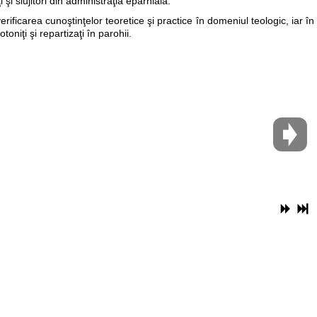
şi slujitori din administraţia eparhială.
ficarea cunoştinţelor teoretice şi practice în domeniul teologic, iar în
toniţi şi repartizaţi în parohii.