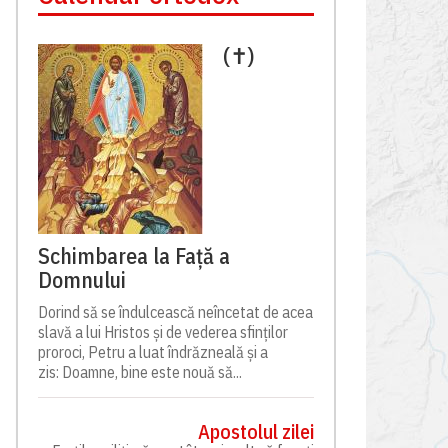
(✝)
Schimbarea la Față a
Domnului
Dorind să se îndulcească neîncetat de acea
slavă a lui Hristos și de vederea sfinților
proroci, Petru a luat îndrăzneală și a
zis: Doamne, bine este nouă să...
Apostolul zilei