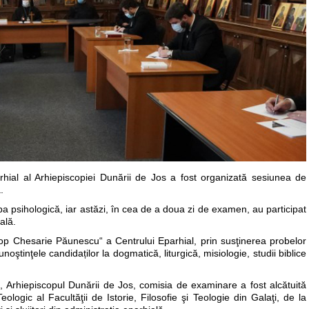
rhial al Arhiepiscopiei Dunării de Jos a fost organizată sesiunea de
.
roba psihologică, iar astăzi, în cea de a doua zi de examen, au participat
ală.
op Chesarie Păunescu“ a Centrului Eparhial, prin susţinerea probelor
noştinţele candidaților la dogmatică, liturgică, misiologie, studii biblice
an, Arhiepiscopul Dunării de Jos, comisia de examinare a fost alcătuită
ologic al Facultăţii de Istorie, Filosofie şi Teologie din Galaţi, de la