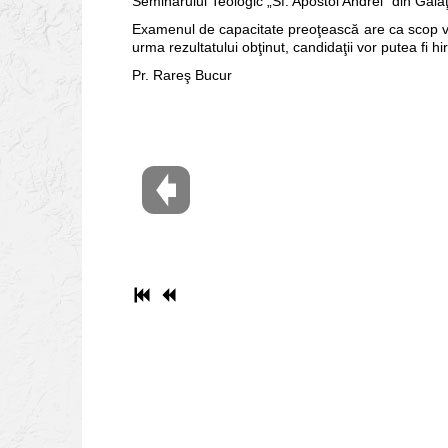
Seminarului Teologic „Sf. Apostol Andrei“ din Galaţi 
Examenul de capacitate preoţească are ca scop veri
urma rezultatului obţinut, candidaţii vor putea fi hiro
Pr. Rareş Bucur