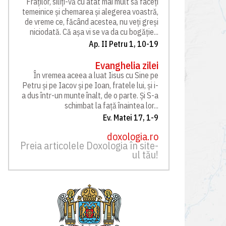
Fraților, siliți-vă cu atât mai mult să faceți
temeinice și chemarea și alegerea voastră,
de vreme ce, făcând acestea, nu veți greși
niciodată. Că așa vi se va da cu bogăție...
Ap. II Petru 1, 10-19
Evanghelia zilei
În vremea aceea a luat Iisus cu Sine pe
Petru și pe Iacov și pe Ioan, fratele lui, și i-
a dus într-un munte înalt, de o parte. Și S-a
schimbat la față înaintea lor...
Ev. Matei 17, 1-9
doxologia.ro
Preia articolele Doxologia în site-
ul tău!