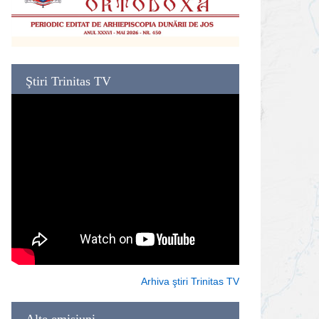
Ştiri Trinitas TV
Arhiva ştiri Trinitas TV
Alte emisiuni