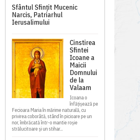
Sfântul Sfinţit Mucenic
Narcis, Patriarhul
Ierusalimului
Cinstirea
Sfintei
Icoane a
Maicii
Domnului
de la
Valaam
Icoana o
înfățișează pe
Fecioara Maria în mărime naturală, cu
privirea coborâtă, stând în picioare pe un
nor, îmbrăcată într-o mantie roșie
strălucitoare și un stihar...