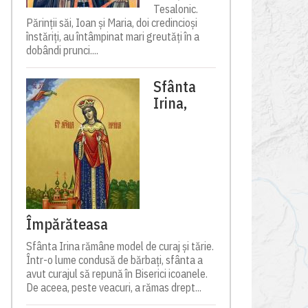
Tesalonic.
Părinții săi, Ioan și Maria, doi credincioși
înstăriți, au întâmpinat mari greutăți în a
dobândi prunci....
Sfânta
Irina,
Împărăteasa
Sfânta Irina rămâne model de curaj și tărie.
Într-o lume condusă de bărbați, sfânta a
avut curajul să repună în Biserici icoanele.
De aceea, peste veacuri, a rămas drept...