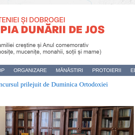
OP
ORGANIZARE
MĂNĂSTIRI
PROTOIERII
E
concursul prilejuit de Duminica Ortodoxiei