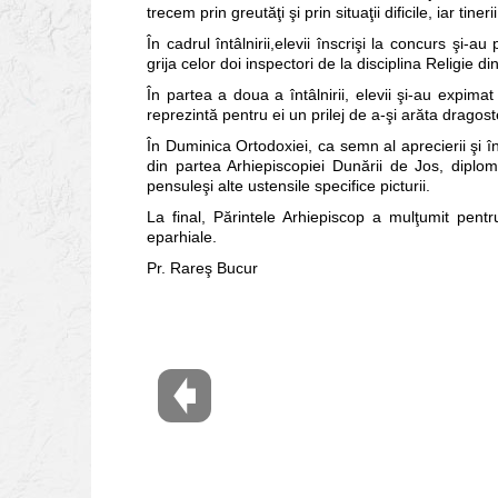
trecem prin greutăţi şi prin situaţii dificile, iar tin
În cadrul întâlnirii,elevii înscrişi la concurs şi-a
grija celor doi inspectori de la disciplina Religie di
În partea a doua a întâlnirii, elevii şi-au expima
reprezintă pentru ei un prilej de a-şi arăta dragoste
În Duminica Ortodoxiei, ca semn al aprecierii şi încu
din partea Arhiepiscopiei Dunării de Jos, diplo
pensuleşi alte ustensile specifice picturii.
La final, Părintele Arhiepiscop a mulţumit pentru
eparhiale.
Pr. Rareş Bucur