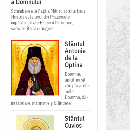
a Domnului
Schimbarea la Față a Mântuitorului Iisus
Hristos este unul din Praznicele
împărătești ale Bisericii Ortodoxe,
sărbătorită la 6 august.
Sfântul
Antonie
de la
Optina
Doamne,
ajută-mi să
văd păcatele
mele;
Doamne, dă-
mi răbdare, mărinimie şi blândeţe!
Sfântul
Cuvios