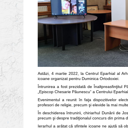
Astăzi, 4 martie 2022, la Centrul Eparhial al Ar
icoane organizat pentru Duminica Ortodoxiei.
Întrunirea a fost prezidată de Înaltpreasfinţitul 
„Episcop Chesarie Păunescu“ a Centrului Eparhial 
Evenimentul a reunit în faţa dispozitivelor elec
profesori de religie, precum şi elevide la mai multe 
În deschiderea întrunirii, chiriarhul Dunării de Jo
precum şi despre tradiţionalul concurs din prima 
Ierarhul a arătat că sfintele icoane ne ajută să ob