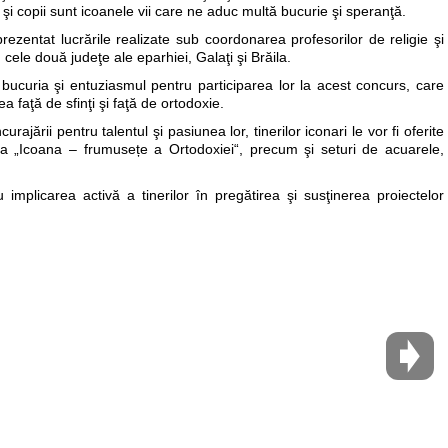
erii şi copii sunt icoanele vii care ne aduc multă bucurie şi speranţă.
u prezentat lucrările realizate sub coordonarea profesorilor de religie şi
n cele două judeţe ale eparhiei, Galaţi şi Brăila.
t bucuria şi entuziasmul pentru participarea lor la acest concurs, care
a faţă de sfinţi şi faţă de ortodoxie.
rajării pentru talentul şi pasiunea lor, tinerilor iconari le vor fi oferite
ma „Icoana – frumusețe a Ortodoxiei“, precum şi seturi de acuarele,
 implicarea activă a tinerilor în pregătirea şi susţinerea proiectelor