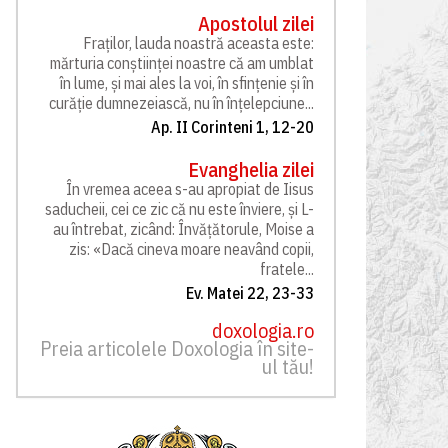
Apostolul zilei
Fraților, lauda noastră aceasta este:
mărturia conștiinței noastre că am umblat
în lume, și mai ales la voi, în sfințenie și în
curăție dumnezeiască, nu în înțelepciune...
Ap. II Corinteni 1, 12-20
Evanghelia zilei
În vremea aceea s-au apropiat de Iisus
saducheii, cei ce zic că nu este înviere, și L-
au întrebat, zicând: Învățătorule, Moise a
zis: «Dacă cineva moare neavând copii,
fratele...
Ev. Matei 22, 23-33
doxologia.ro
Preia articolele Doxologia în site-
ul tău!