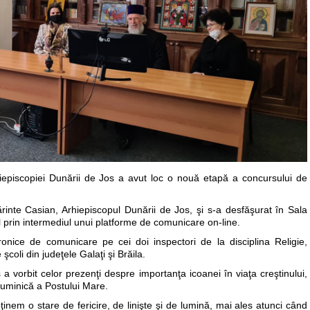
hiepiscopiei Dunării de Jos a avut loc o nouă etapă a concursului de
Părinte Casian, Arhiepiscopul Dunării de Jos, şi s-a desfăşurat în Sala
prin intermediul unui platforme de comunicare on-line.
tronice de comunicare pe cei doi inspectori de la disciplina Religie,
şcoli din judeţele Galaţi şi Brăila.
s a vorbit celor prezenţi despre importanţa icoanei în viaţa creştinului,
duminică a Postului Mare.
ţinem o stare de fericire, de linişte şi de lumină, mai ales atunci când