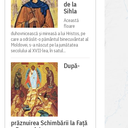
de la
Sihla
Această
floare
duhovnicească și mireasă a lui Hristos, pe
care a odrăslit-o pământul binecuvântat al
Moldovei, s-a născut pe la jumătatea
secolului al XVII-lea, în satul...
După-
prăznuirea Schimbării la Față