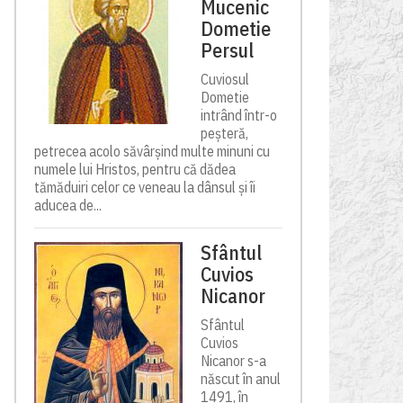
Mucenic
Dometie
Persul
Cuviosul
Dometie
intrând într-o
peșteră,
petrecea acolo săvârșind multe minuni cu
numele lui Hristos, pentru că dădea
tămăduiri celor ce veneau la dânsul și îi
aducea de...
Sfântul
Cuvios
Nicanor
Sfântul
Cuvios
Nicanor s-a
născut în anul
1491, în