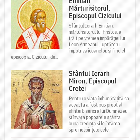
Emilian
Mărturisitorul,
Episcopul Cizicului
Sfântul Ierarh Emilian,
mărturisitorul lui Hristos, a
trăit pe vremea împărăției lui
Leon Armeanul, luptătorul
împotriva icoanelor, și fiind el
episcop al Cizicului, de...
Sfântul Ierarh
Miron, Episcopul
Cretei
Pentru o viață îmbunătățită ca
aceasta a fost pus preot al
sfintei biserici a lui Dumnezeu
și învăța popoarele sfânta
bună credință și le întărea
spre nevoințele cele...