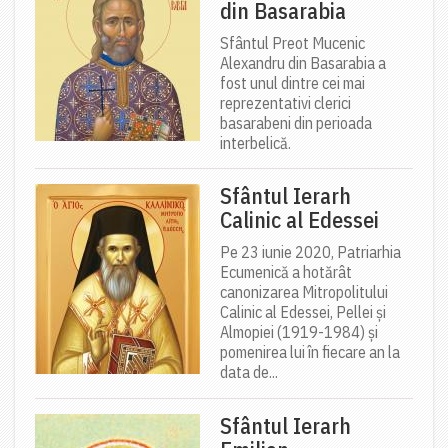
din Basarabia
Sfântul Preot Mucenic
Alexandru din Basarabia a
fost unul dintre cei mai
reprezentativi clerici
basarabeni din perioada
interbelică.
Sfântul Ierarh
Calinic al Edessei
Pe 23 iunie 2020, Patriarhia
Ecumenică a hotărât
canonizarea Mitropolitului
Calinic al Edessei, Pellei și
Almopiei (1919-1984) și
pomenirea lui în fiecare an la
data de...
Sfântul Ierarh