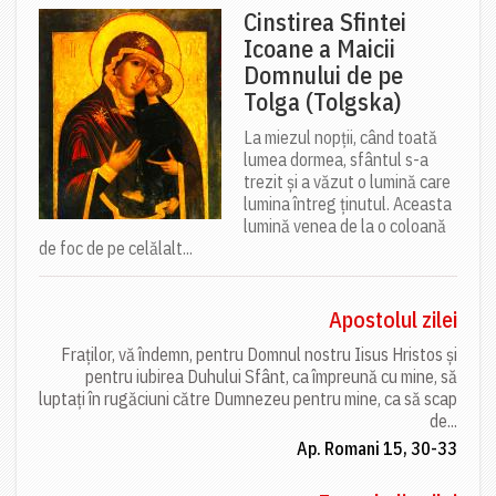
Cinstirea Sfintei
Icoane a Maicii
Domnului de pe
Tolga (Tolgska)
La miezul nopții, când toată
lumea dormea, sfântul s-a
trezit și a văzut o lumină care
lumina întreg ținutul. Aceasta
lumină venea de la o coloană
de foc de pe celălalt...
Apostolul zilei
Fraților, vă îndemn, pentru Domnul nostru Iisus Hristos și
pentru iubirea Duhului Sfânt, ca împreună cu mine, să
luptați în rugăciuni către Dumnezeu pentru mine, ca să scap
de...
Ap. Romani 15, 30-33