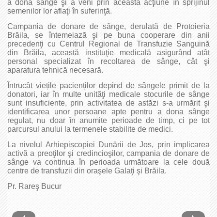
a dona sânge şi a veni prin această acţiune în sprijinul
semenilor lor aflaţi în suferinţă.
Campania de donare de sânge, derulată de Protoieria
Brăila, se întemeiază şi pe buna cooperare din anii
precedenţi cu Centrul Regional de Transfuzie Sanguină
din Brăila, această instituţie medicală asigurând atât
personal specializat în recoltarea de sânge, cât şi
aparatura tehnică necesară.
Întrucât viețile pacienților depind de sângele primit de la
donatori, iar în multe unităţi medicale stocurile de sânge
sunt insuficiente, prin activitatea de astăzi s-a urmărit şi
identificarea unor persoane apte pentru a dona sânge
regulat, nu doar în anumite perioade de timp, ci pe tot
parcursul anului la termenele stabilite de medici.
La nivelul Arhiepiscopiei Dunării de Jos, prin implicarea
activă a preoţilor şi credincioşilor, campania de donare de
sânge va continua în perioada următoare la cele două
centre de transfuzii din oraşele Galaţi şi Brăila.
Pr. Rareş Bucur