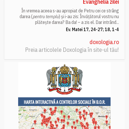
Evanghelia zilei
În vremea aceea s-au apropiat de Petru cei ce strâng
darea (
pentru templu
) și i-au zis: Învățătorul vostru nu
plătește darea? Ba da! – a zis el. Dar intrând...
Ev. Matei 17, 24-27; 18, 1-4
doxologia.ro
Preia articolele Doxologia în site-ul tău!