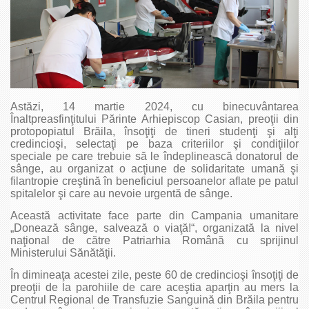
Astăzi, 14 martie 2024, cu binecuvântarea
Înaltpreasfinţitului Părinte Arhiepiscop Casian, preoţii din
protopopiatul Brăila, însoţiţi de tineri studenţi şi alţi
credincioşi, selectaţi pe baza criteriilor şi condiţiilor
speciale pe care trebuie să le îndeplinească donatorul de
sânge, au organizat o acţiune de solidaritate umană şi
filantropie creştină în beneficiul persoanelor aflate pe patul
spitalelor şi care au nevoie urgentă de sânge.
Această activitate face parte din Campania umanitare
„Donează sânge, salvează o viaţă!“, organizată la nivel
naţional de către Patriarhia Română cu sprijinul
Ministerului Sănătăţii.
În dimineaţa acestei zile, peste 60 de credincioşi însoţiţi de
preoţii de la parohiile de care aceştia aparţin au mers la
Centrul Regional de Transfuzie Sanguină din Brăila pentru