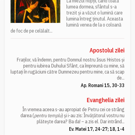
La miezul nopții, când toată
lumea dormea, sfântul s-a
trezit și a văzut o lumină care
lumina întreg ținutul. Aceasta
lumină venea de la o coloană
de foc de pe celălalt...
Apostolul zilei
Fraților, vă îndemn, pentru Domnul nostru Iisus Hristos și
pentru iubirea Duhului Sfânt, ca împreună cu mine, să
luptați în rugăciuni către Dumnezeu pentru mine, ca să scap
de...
Ap. Romani 15, 30-33
Evanghelia zilei
În vremea aceea s-au apropiat de Petru cei ce strâng
darea (
pentru templu
) și i-au zis: Învățătorul vostru nu
plătește darea? Ba da! – a zis el. Dar intrând...
Ev. Matei 17, 24-27; 18, 1-4