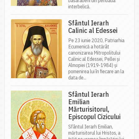
basarabeni din perioada
interbelică.
Sfântul Ierarh
Calinic al Edessei
Pe 23 iunie 2020, Patriarhia
Ecumenică a hotărât
canonizarea Mitropolitului
Calinic al Edessei, Pellei și
Almopiei (1919-1984) și
pomenirea lui în fiecare an la
data de...
Sfântul Ierarh
Emilian
Mărturisitorul,
Episcopul Cizicului
Sfântul Ierarh Emilian,
mărturisitorul lui Hristos, a