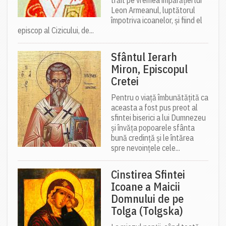
trăit pe vremea împărăției lui
Leon Armeanul, luptătorul
împotriva icoanelor, și fiind el
episcop al Cizicului, de...
Sfântul Ierarh
Miron, Episcopul
Cretei
Pentru o viață îmbunătățită ca
aceasta a fost pus preot al
sfintei biserici a lui Dumnezeu
și învăța popoarele sfânta
bună credință și le întărea
spre nevoințele cele...
Cinstirea Sfintei
Icoane a Maicii
Domnului de pe
Tolga (Tolgska)