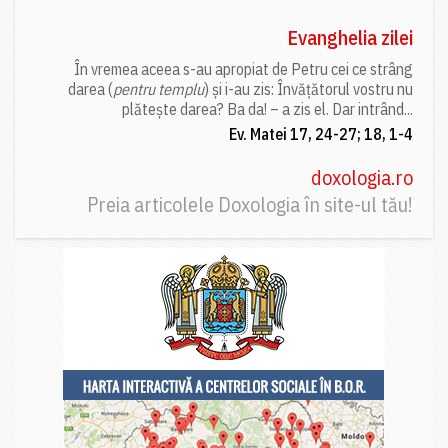
Evanghelia zilei
În vremea aceea s-au apropiat de Petru cei ce strâng
darea (
pentru templu
) și i-au zis: Învățătorul vostru nu
plătește darea? Ba da! – a zis el. Dar intrând...
Ev. Matei 17, 24-27; 18, 1-4
doxologia.ro
Preia articolele Doxologia în site-ul tău!