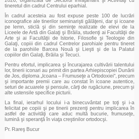
2026, organizată de Sectorul Învăţământ şi Activităţi cu
tineretul din cadrul Centrului eparhial.
În cadrul acesteia au fost expuse peste 100 de lucrări
iconografice ale tinerilor seminarişti gălăţeni, dar şi icoane
pe lemn, sticlă şi din seminţe realizate de elevi de la
Liceele de Artă din Galaţi şi Brăila, studenţi ai Facultăţii de
Arte şi ai Facultăţii de Istorie, Filosofie şi Teologie din
Galaţi, copiii din cadrul Centrelor parohiale pentru tineret
de la parohiile Barcea Nouă şi Lieşti şi de la Palatul
copiilor din Galaţi, Brăila şi Tecuci.
Pentru efortul, implicarea şi încurajarea cultivării talentului
lor, tinerii iconari au primit din partea Arhiepiscopiei Dunării
de Jos, diploma „Icoana – Frumuseţe a Ortodoxiei“, precum
şi importante premii care au constat în icoane autentice,
seturi de acuarele şi pensule, cărţi de rugăciune, precum şi
alte ustensile specifice picturii.
La final, ierarhul locului i-a binecuvântat pe toţi şi i-a
felicitat pe copiii şi pe tinerii prezenţi pentru implicarea în
astfel de activităţi care aduc multă bucurie, frumuseţe,
lumină şi speranţă în viaţa creştinilor ortodocşi.
Pr. Rareş Bucur