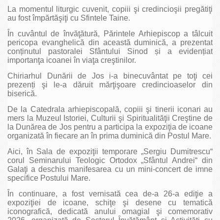
La momentul liturgic cuvenit, copiii şi credincioşii pregătiţi
au fost împărtăşiţi cu Sfintele Taine.
În cuvântul de învăţătură, Părintele Arhiepiscop a tâlcuit
pericopa evanghelică din această duminică, a prezentat
conținutul pastoralei Sfântului Sinod și a evidențiat
importanţa icoanei în viaţa creştinilor.
Chiriarhul Dunării de Jos i-a binecuvântat pe toţi cei
prezenți şi le-a dăruit mărţişoare credincioaselor din
biserică.
De la Catedrala arhiepiscopală, copiii şi tinerii iconari au
mers la Muzeul Istoriei, Culturii şi Spiritualităţii Creştine de
la Dunărea de Jos pentru a participa la expoziţia de icoane
organizată în fiecare an în prima duminică din Postul Mare.
Aici, în Sala de expoziţii temporare „Sergiu Dumitrescu“
corul Seminarului Teologic Ortodox „Sfântul Andrei“ din
Galaţi a deschis manifesarea cu un mini-concert de imne
specifice Postului Mare.
În continuare, a fost vernisată cea de-a 26-a ediţie a
expoziţiei de icoane, schiţe şi desene cu tematică
iconografică, dedicată anului omagial şi comemorativ