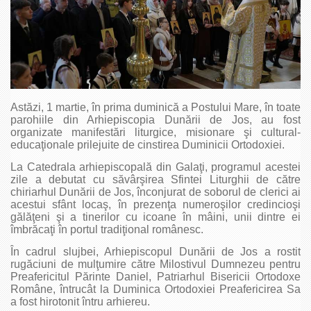
Astăzi, 1 martie, în prima duminică a Postului Mare, în toate
parohiile din Arhiepiscopia Dunării de Jos, au fost
organizate manifestări liturgice, misionare şi cultural-
educaţionale prilejuite de cinstirea Duminicii Ortodoxiei.
La Catedrala arhiepiscopală din Galaţi, programul acestei
zile a debutat cu săvârşirea Sfintei Liturghii de către
chiriarhul Dunării de Jos, înconjurat de soborul de clerici ai
acestui sfânt locaş, în prezenţa numeroşilor credincioşi
gălăţeni şi a tinerilor cu icoane în mâini, unii dintre ei
îmbrăcaţi în portul tradiţional românesc.
În cadrul slujbei, Arhiepiscopul Dunării de Jos a rostit
rugăciuni de mulţumire către Milostivul Dumnezeu pentru
Preafericitul Părinte Daniel, Patriarhul Bisericii Ortodoxe
Române, întrucât la Duminica Ortodoxiei Preafericirea Sa
a fost hirotonit întru arhiereu.