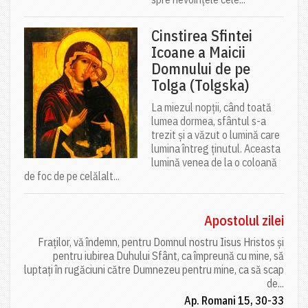
Cinstirea Sfintei
Icoane a Maicii
Domnului de pe
Tolga (Tolgska)
La miezul nopții, când toată
lumea dormea, sfântul s-a
trezit și a văzut o lumină care
lumina întreg ținutul. Aceasta
lumină venea de la o coloană
de foc de pe celălalt...
Apostolul zilei
Fraților, vă îndemn, pentru Domnul nostru Iisus Hristos și
pentru iubirea Duhului Sfânt, ca împreună cu mine, să
luptați în rugăciuni către Dumnezeu pentru mine, ca să scap
de...
Ap. Romani 15, 30-33