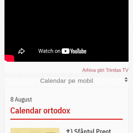
Arhiva ştiri Trinitas TV
Calendar pe mobil
8 August
Calendar ortodox
✝) Sfântul Preot