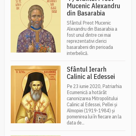
Mucenic Alexandru
din Basarabia
Sfântul Preot Mucenic
Alexandru din Basarabia a
fost unul dintre cei mai
reprezentativi clerici
basarabeni din perioada
interbelică.
Sfântul Ierarh
Calinic al Edessei
Pe 23 iunie 2020, Patriarhia
Ecumenică a hotărât
canonizarea Mitropolitului
Calinic al Edessei, Pellei și
Almopiei (1919-1984) și
pomenirea lui în fiecare an la
data de...