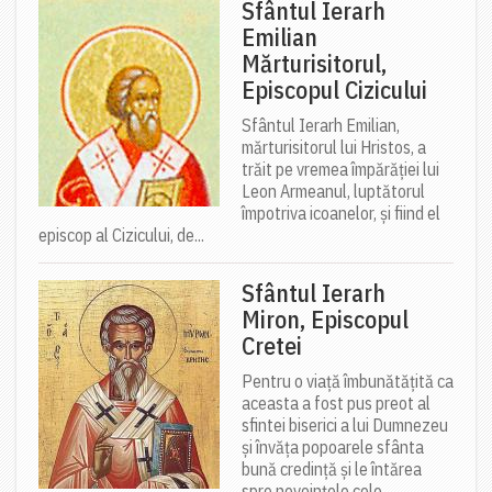
Sfântul Ierarh
Emilian
Mărturisitorul,
Episcopul Cizicului
Sfântul Ierarh Emilian,
mărturisitorul lui Hristos, a
trăit pe vremea împărăției lui
Leon Armeanul, luptătorul
împotriva icoanelor, și fiind el
episcop al Cizicului, de...
Sfântul Ierarh
Miron, Episcopul
Cretei
Pentru o viață îmbunătățită ca
aceasta a fost pus preot al
sfintei biserici a lui Dumnezeu
și învăța popoarele sfânta
bună credință și le întărea
spre nevoințele cele...