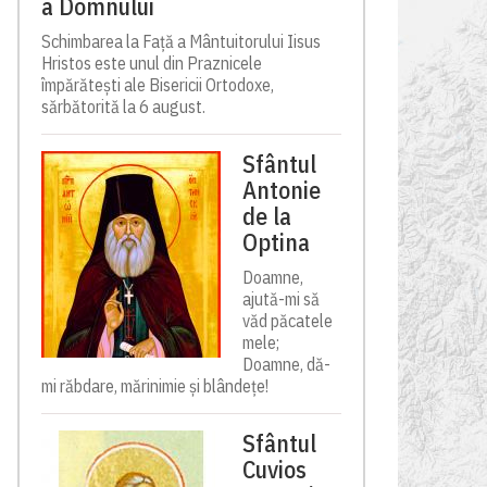
a Domnului
Schimbarea la Față a Mântuitorului Iisus
Hristos este unul din Praznicele
împărătești ale Bisericii Ortodoxe,
sărbătorită la 6 august.
Sfântul
Antonie
de la
Optina
Doamne,
ajută-mi să
văd păcatele
mele;
Doamne, dă-
mi răbdare, mărinimie şi blândeţe!
Sfântul
Cuvios