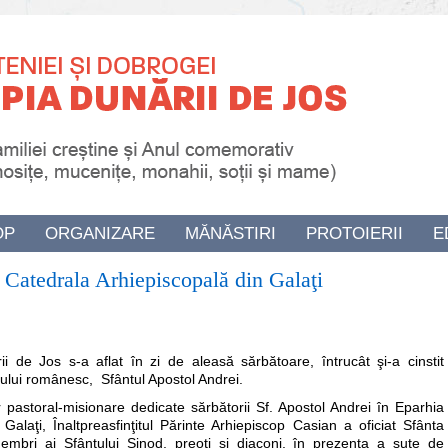
OP
ORGANIZARE
MĂNĂSTIRI
PROTOIERII
E
a Catedrala Arhiepiscopală din Galaţi
i de Jos s-a aflat în zi de aleasă sărbătoare, întrucât şi-a cinstit
amului românesc, Sfântul Apostol Andrei.
 pastoral-misionare dedicate sărbătorii Sf. Apostol Andrei în Eparhia
alaţi, Înaltpreasfinţitul Părinte Arhiepiscop Casian a oficiat Sfânta
membri ai Sfântului Sinod, preoţi şi diaconi, în prezenţa a sute de