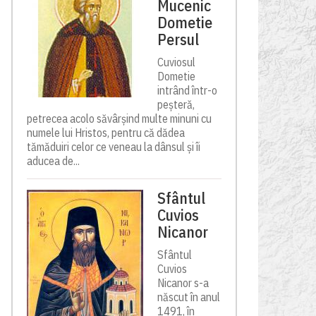
Mucenic
Dometie
Persul
Cuviosul
Dometie
intrând într-o
peșteră,
petrecea acolo săvârșind multe minuni cu
numele lui Hristos, pentru că dădea
tămăduiri celor ce veneau la dânsul și îi
aducea de...
Sfântul
Cuvios
Nicanor
Sfântul
Cuvios
Nicanor s-a
născut în anul
1491, în