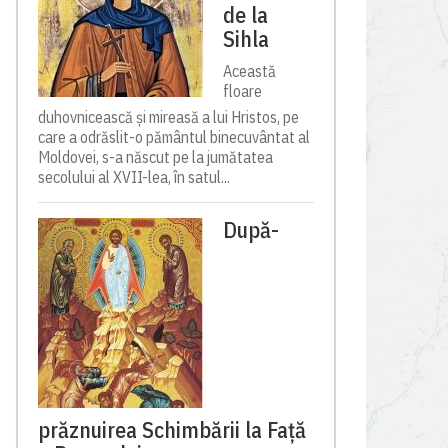
de la
Sihla
Această
floare
duhovnicească și mireasă a lui Hristos, pe
care a odrăslit-o pământul binecuvântat al
Moldovei, s-a născut pe la jumătatea
secolului al XVII-lea, în satul...
După-
prăznuirea Schimbării la Față