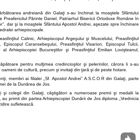
a sărbătoarea andreiană din Galaţi s-au închinat la moaştele Sfântului
Preafericitul Părinte Daniel, Patriarhul Bisericii Ortodoxe Române în
ilor”, dar şi la moaştele Sfântului Apostol Andrei, aşezate spre închinare
edralei arhiepiscopale.
asfinţitul Calinic, Arhiepiscopul Argeşului şi Muscelului, Preasfinţitul
, Episcopul Caransebeşului, Preasfinţitul Visarion, Episcopul Tulcii,
 al Arhiepiscopiei Bucureştilor şi Preasfinţitul Emilian Lovişteanul,
pătoare pentru mulţimea credincioşilor şi pelerinilor, cărora li s-au
şi oameni de cultură, precum şi invitaţi din ţară şi de peste hotare.
denţi, membri ai filialei „Sf. Apostol Andrei” A.S.C.O.R din Galaţi, parte
zonei de la Dunărea de Jos.
ţi şi colegii din Galaţi, câştigători a numeroase premii şi medalii la
e, au primit din partea Arhiepiscopiei Dunării de Jos diploma „Vrednicia
zidire sufletească.