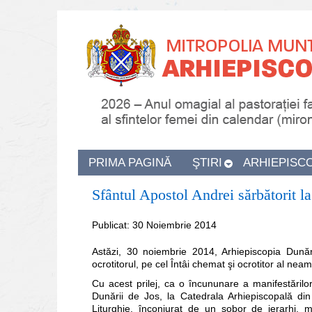
PRIMA PAGINĂ
ŞTIRI
ARHIEPISC
Sfântul Apostol Andrei sărbătorit l
Publicat: 30 Noiembrie 2014
Astăzi, 30 noiembrie 2014, Arhiepiscopia Dunări
ocrotitorul, pe cel Întâi chemat şi ocrotitor al ne
Cu acest prilej, ca o încununare a manifestărilor
Dunării de Jos, la Catedrala Arhiepiscopală din G
Liturghie, înconjurat de un sobor de ierarhi, 