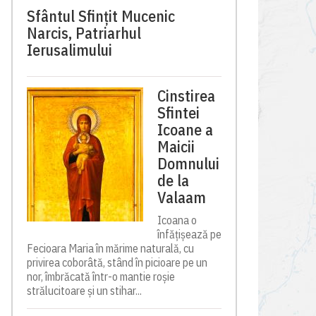
Sfântul Sfinţit Mucenic
Narcis, Patriarhul
Ierusalimului
Cinstirea
Sfintei
Icoane a
Maicii
Domnului
de la
Valaam
Icoana o
înfățișează pe
Fecioara Maria în mărime naturală, cu
privirea coborâtă, stând în picioare pe un
nor, îmbrăcată într-o mantie roșie
strălucitoare și un stihar...