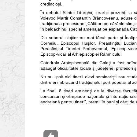
credincioşi.
În debutul Sfintei Liturghii, ierarhii prezenţi l
Voievod Martir Constantin Brâncoveanu, aduse de 
tradiţionala procesiune „Călători pe cărările sfinţ
în baldachinul special amenajat pe esplanada Cat
Din soborul slujitor au mai făcut parte şi Înaltpre
Corneliu, Episcopul Huşilor, Preasfinţitul Lucian
Preasfinţitul Timotei Prahoveanul, Episcop-vicar
Episcop-vicar al Arhiepiscopiei Râmnicului.
Catedrala Arhiepiscopală din Galaţi a fost neîncă
adăugat oficialităţile locale şi judeţene, profesori 
Nu au lipsit nici tinerii elevi seminarişti sau stu
dintre ei îmbrăcând tradiţionalul port popular al 
La final, 8 tineri eminenţi de la diverse facultă
concursuri şi olimpiade naţionale şi internaţional
andreiană pentru tineri”, premii în bani şi cărţi de 