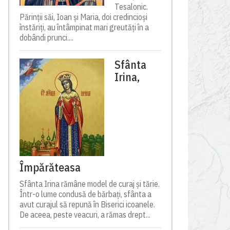
Tesalonic.
Părinții săi, Ioan și Maria, doi credincioși
înstăriți, au întâmpinat mari greutăți în a
dobândi prunci....
Sfânta
Irina,
Împărăteasa
Sfânta Irina rămâne model de curaj și tărie.
Într-o lume condusă de bărbați, sfânta a
avut curajul să repună în Biserici icoanele.
De aceea, peste veacuri, a rămas drept...