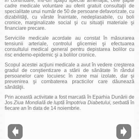
În continuare,
într-un spaţiu special amenajat, cele şapte
cadre medicale voluntare au oferit gratuit consultaţii de
specialitate unui număr de 50 de persoane defavorizate, cu
dizabilităţi, cu vârste înaintate, nedeplasabile, cu boli
cronice, marginalizate social şi cu situaţii materiale şi
financiare precare.
Serviciile medicale acordate au constat în măsurarea
tensiunii arteriale, controlul glicemiei şi efectuarea
consultului medical general pentru depistarea bolilor cu
risc endemo-epidemic şi a bolilor cronice.
Scopul acestei acţiuni medicale a avut în vedere creşterea
gradul de conştientizare a stării de sănătate în rândul
persoanelor care locuiesc în zone mai izolate, dar şi
prevenirea şi combaterea practicilor care dăunează
sănătăţii.
Prin această activitate a fost marcată în Eparhia Dunării de
Jos
Ziua
Mondială de luptă împotriva
Diabetului,
serbată
în
fiecare an în data de 14 noiembrie.