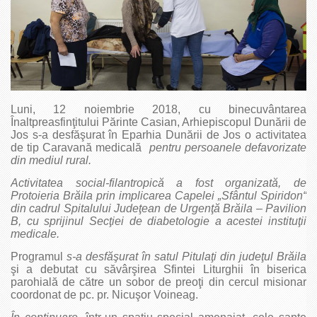
Luni, 12 noiembrie 2018, cu binecuvântarea
Înaltpreasfinţitului Părinte Casian, Arhiepiscopul Dunării de
Jos s-a desfăşurat în Eparhia Dunării de Jos o activitatea
de tip Caravană medicală
pentru persoanele defavorizate
din mediul rural.
Activitatea social-filantropică a fost organizată, de
Protoieria Brăila prin implicarea Capelei „Sfântul Spiridon“
din cadrul Spitalului Judeţean de Urgenţă Brăila – Pavilion
B, cu sprijinul Secţiei de diabetologie a acestei instituţii
medicale.
Programul
s-a desfăşurat în satul Pitulaţi din judeţul Brăila
şi a debutat cu săvârşirea Sfintei Liturghii în biserica
parohială de către un sobor de preoţi din cercul misionar
coordonat de pc. pr. Nicuşor Voineag.