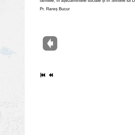
familiile, în așezămintele sociale și în Sfintele lui
Pr. Rareș Bucur