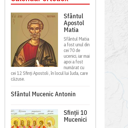
Sfântul
Apostol
Matia
Sfântul Matia
a fost unul din
cei 70 de
ucenici, iar mai
apoi a fost
numărat cu
cei 12 Sfinți Apostoli , în locul lui Iuda, care
căzuse.
Sfântul Mucenic Antonin
Sfinții 10
Mucenici