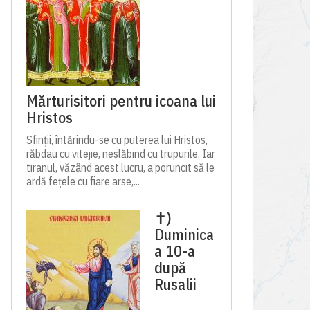
Mărturisitori pentru icoana lui
Hristos
Sfinții, întărindu-se cu puterea lui Hristos,
răbdau cu vitejie, neslăbind cu trupurile. Iar
tiranul, văzând acest lucru, a poruncit să le
ardă fețele cu fiare arse,...
✝)
Duminica
a 10-a
după
Rusalii