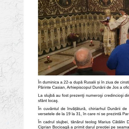
În duminica a 22-a după Rusalii și în ziua de cinsti
Părinte Casian, Arhiepiscopul Dunării de Jos a ofic
La slujbă au fost prezenţi numeroşi credincioşi din 
sfânt locaş.
În cuvântul de învățătură, chiriarhul Dunării de
versetele de la 19 la 31, în care ni se prezintă Pa
În cadrul slujbei, tânărul teolog Marius Cătălin 
Ciprian Bocioagă a primit darul preoției pe seama 