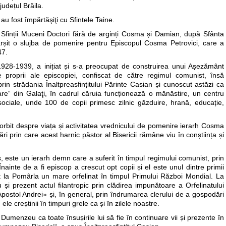
județul Brăila.
au fost împărtăşiţi cu Sfintele Taine.
e Sfinții Muceni Doctori fără de arginți Cosma și Damian, după Sfânta
ăvârșit o slujba de pomenire pentru Episcopul Cosma Petrovici, care a
47.
1928-1939, a inițiat și s-a preocupat de construirea unui Așezământ
le proprii ale episcopiei, confiscat de către regimul comunist, însă
in strădania Înaltpreasfințitului Părinte Casian și cunoscut astăzi ca
are“ din Galaţi, în cadrul căruia funcționează o mănăstire, un centru
 sociale, unde 100 de copii primesc zilnic găzduire, hrană, educație,
 vorbit despre viața și activitatea vrednicului de pomenire ierarh Cosma
ări prin care acest harnic păstor al Bisericii rămâne viu în conștiința și
, este un ierarh demn care a suferit în timpul regimului comunist, prin
ainte de a fi episcop a crescut opt copii și el este unul dintre primii
t la Pomârla un mare orfelinat în timpul Primului Război Mondial. La
i prezent actul filantropic prin clădirea impunătoare a Orfelinatului
 Apostol Andrei» și, în general, prin îndrumarea clerului de a gospodări
le creștinii în timpuri grele ca și în zilele noastre.
menzeu ca toate însușirile lui să fie în continuare vii și prezente în