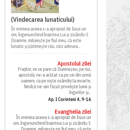
(Vindecarea lunaticului)
În vremea aceea s-a apropiat de Iisus un
om, îngenunchind înaintea Lui și zicându-I:
Doamne, miluiește pe fiul meu, că este
lunatic și pătimește rău, căci adesea...
Apostolul zilei
Fraților, mi se pare că Dumnezeu, pe noi,
apostolii, ne-a arătat ca pe cei din urmă
oameni, ca pe niște osândiți la moarte,
fiindcă ne-am făcut priveliște lumii și
îngerilor și...
Ap. I Corinteni 4, 9-16
Evanghelia zilei
În vremea aceea s-a apropiat de Iisus un
om, îngenunchind înaintea Lui și zicându-I:
Doamne, miluiește pe fiul meu, că este