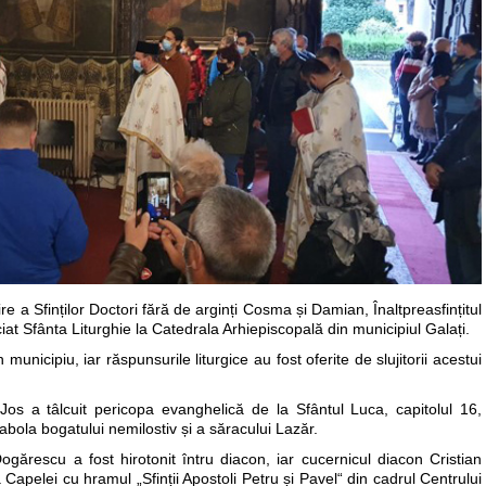
re a Sfinților Doctori fără de arginți Cosma și Damian, Înaltpreasfințitul
iat Sfânta Liturghie la Catedrala Arhiepiscopală din municipiul Galați.
municipiu, iar răspunsurile liturgice au fost oferite de slujitorii acestui
 Jos a tâlcuit pericopa evanghelică de la Sfântul Luca, capitolul 16,
rabola bogatului nemilostiv și a săracului Lazăr.
Dogărescu a fost hirotonit întru diacon, iar cucernicul diacon Cristian
Capelei cu hramul „Sfinții Apostoli Petru și Pavel“ din cadrul Centrului