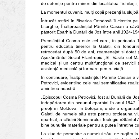
de detenție pentru minori din localitatea Tichilești, 
La momentul cuvenit, mulți copii prezenţi la slujbă 
Întrucât astăzi în Biserica Ortodoxă îi cinstim p
Liturghie, Înaltpreasfințitul Părinte Casian a s
păstorit Eparhia Dunării de Jos între anii 1924-19
Preasfințitul Cosma este cel care, în perioada 
pentru educația tinerilor la Galați, din fonduri
retrocedat după 50 de ani, reamenajat și dotat pr
Aşezământul Social-Filantropic „Sf. Vasile cel M
medical și un centru multifuncțional de servicii
asistență medicală și formare pentru viață.
În continuare, Înaltpreasfințitul Părinte Casian a
Petrovici, evidențiind cele mai semnificative realiz
amintirea noastră.
„Episcopul Cosma Petrovici, fost al Dunării de Jos
îndepărtarea din scaunul eparhial în anul 1947. În
preoți în Moldova, în Botoșani, unde a organiza
Galați, de numele său este pentru totdeauna viu ș
eparhial, a clădirii Seminarului Teologic «Sfântul
bine bunurile materiale pentru a putea întreține cu e
La ziua de pomenire a numelui său, ne rugăm la Du