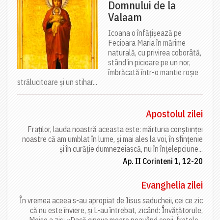
Domnului de la
Valaam
Icoana o înfățișează pe
Fecioara Maria în mărime
naturală, cu privirea coborâtă,
stând în picioare pe un nor,
îmbrăcată într-o mantie roșie
strălucitoare și un stihar...
Apostolul zilei
Fraților, lauda noastră aceasta este: mărturia conștiinței
noastre că am umblat în lume, și mai ales la voi, în sfințenie
și în curăție dumnezeiască, nu în înțelepciune...
Ap. II Corinteni 1, 12-20
Evanghelia zilei
În vremea aceea s-au apropiat de Iisus saducheii, cei ce zic
că nu este înviere, și L-au întrebat, zicând: Învățătorule,