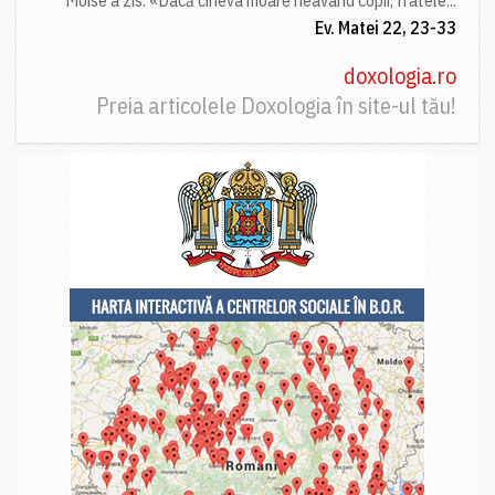
Moise a zis: «Dacă cineva moare neavând copii, fratele...
Ev. Matei 22, 23-33
doxologia.ro
Preia articolele Doxologia în site-ul tău!