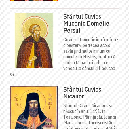
Sfântul Cuvios
Mucenic Dometie
Persul
Cuviosul Dometie intrând într-
o peșteră, petrecea acolo
săvârșind multe minuni cu
numele lui Hristos, pentru că
dădea tămăduiri celor ce
veneau la dânsul și îi aducea
de...
Sfântul Cuvios
Nicanor
Sfântul Cuvios Nicanor s-a
născut în anul 1491, în
Tesalonic. Părinții săi, Ioan și
Maria, doi credincioși înstăriți,
au întâmpinat mari greutăți în