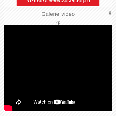
Galerie video
<p