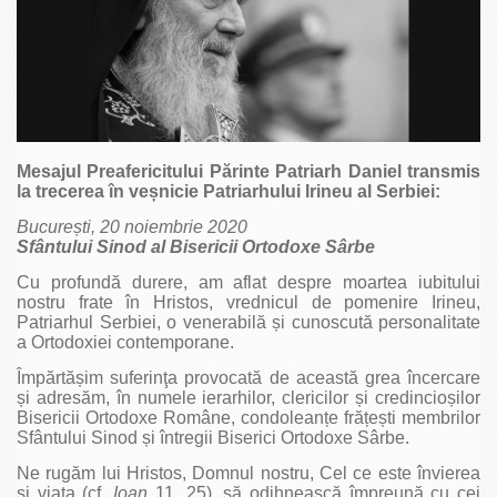
Mesajul Preafericitului Părinte Patriarh Daniel transmis
la trecerea în veșnicie Patriarhului Irineu al Serbiei:
București, 20 noiembrie 2020
Sfântului Sinod al Bisericii Ortodoxe Sârbe
Cu profundă durere, am aflat despre moartea iubitului
nostru frate în Hristos, vrednicul de pomenire Irineu,
Patriarhul Serbiei, o venerabilă și cunoscută personalitate
a Ortodoxiei contemporane.
Împărtășim suferinţa provocată de această grea încercare
și adresăm, în numele ierarhilor, clericilor și credincioșilor
Bisericii Ortodoxe Române, condoleanțe frățești membrilor
Sfântului Sinod și întregii Biserici Ortodoxe Sârbe.
Ne rugăm lui Hristos, Domnul nostru, Cel ce este învierea
și viața (cf.
Ioan
11, 25), să odihnească împreună cu cei