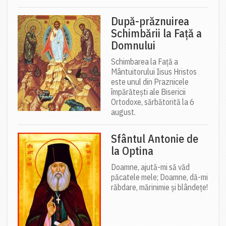
După-prăznuirea
Schimbării la Față a
Domnului
Schimbarea la Față a
Mântuitorului Iisus Hristos
este unul din Praznicele
împărătești ale Bisericii
Ortodoxe, sărbătorită la 6
august.
Sfântul Antonie de
la Optina
Doamne, ajută-mi să văd
păcatele mele; Doamne, dă-mi
răbdare, mărinimie şi blândeţe!