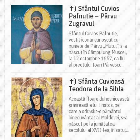
✝) Sfântul Cuvios
Pafnutie – Pârvu
Zugravul
Sfântul Cuvios Pafnutie,
vestit iconar cunoscut cu
numele de Pârvu „Mutul”, s-a
născut în Câmpulung Muscel,
la 12 octombrie 1657, ca fiu
al preotului Ioan Pârvescu...
✝) Sfânta Cuvioasă
Teodora de la Sihla
Această floare duhovnicească
și mireasă a lui Hristos, pe
care a odrăslit-o pământul
binecuvântat al Moldovei, s-a
născut pe la jumătatea
secolului al XVII-lea, în satul...