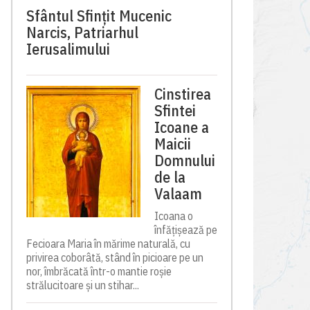
Sfântul Sfinţit Mucenic
Narcis, Patriarhul
Ierusalimului
Cinstirea
Sfintei
Icoane a
Maicii
Domnului
de la
Valaam
Icoana o
înfățișează pe
Fecioara Maria în mărime naturală, cu
privirea coborâtă, stând în picioare pe un
nor, îmbrăcată într-o mantie roșie
strălucitoare și un stihar...