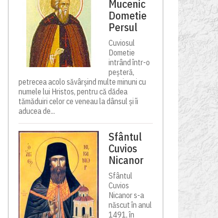
Mucenic
Dometie
Persul
Cuviosul
Dometie
intrând într-o
peșteră,
petrecea acolo săvârșind multe minuni cu
numele lui Hristos, pentru că dădea
tămăduiri celor ce veneau la dânsul și îi
aducea de...
Sfântul
Cuvios
Nicanor
Sfântul
Cuvios
Nicanor s-a
născut în anul
1491, în