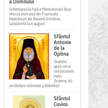
a Domnului
Schimbarea la Față a Mântuitorului Iisus
Hristos este unul din Praznicele
împărătești ale Bisericii Ortodoxe,
sărbătorită la 6 august.
Sfântul
Antonie
de la
Optina
Doamne,
ajută-mi să
văd păcatele
mele;
Doamne, dă-
mi răbdare, mărinimie şi blândeţe!
Sfântul
Cuvios