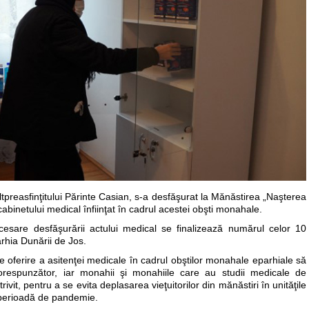
tpreasfinţitului Părinte Casian, s-a desfăşurat la Mănăstirea „Naşterea
abinetului medical înfiinţat în cadrul acestei obşti monahale.
esare desfăşurării actului medical se finalizează numărul celor 10
arhia Dunării de Jos.
e oferire a asitenţei medicale în cadrul obştilor monahale eparhiale să
orespunzător, iar monahii şi monahiile care au studii medicale de
trivit, pentru a se evita deplasarea vieţuitorilor din mănăstiri în unităţile
 perioadă de pandemie.