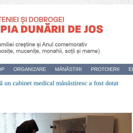
OP
ORGANIZARE
MĂNĂSTIRI
PROTOIERII
E
ă un cabinet medical mănăstiresc a fost dotat