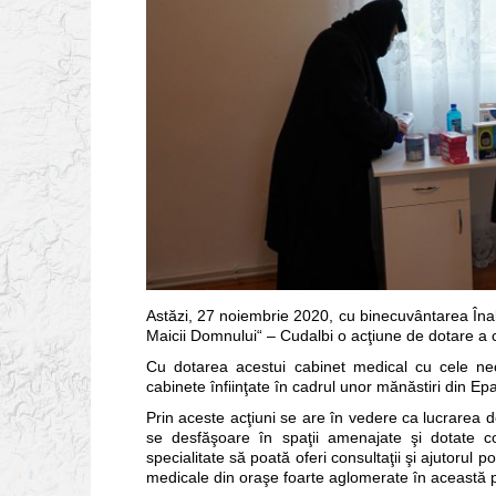
Astăzi, 27 noiembrie 2020, cu binecuvântarea Înal
Maicii Domnului“ – Cudalbi o acţiune de dotare a c
Cu dotarea acestui cabinet medical cu cele nec
cabinete înfiinţate în cadrul unor mănăstiri din Ep
Prin aceste acţiuni se are în vedere ca lucrarea d
se desfăşoare în spaţii amenajate şi dotate c
specialitate să poată oferi consultaţii şi ajutorul po
medicale din oraşe foarte aglomerate în această