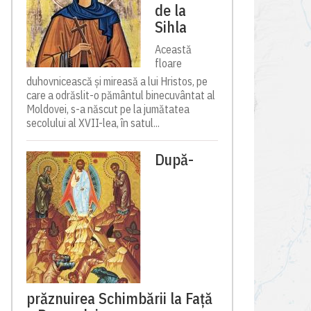
de la
Sihla
Această
floare
duhovnicească și mireasă a lui Hristos, pe
care a odrăslit-o pământul binecuvântat al
Moldovei, s-a născut pe la jumătatea
secolului al XVII-lea, în satul...
După-
prăznuirea Schimbării la Față