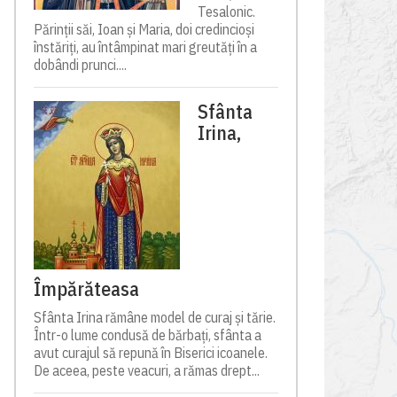
Tesalonic.
Părinții săi, Ioan și Maria, doi credincioși
înstăriți, au întâmpinat mari greutăți în a
dobândi prunci....
Sfânta
Irina,
Împărăteasa
Sfânta Irina rămâne model de curaj și tărie.
Într-o lume condusă de bărbați, sfânta a
avut curajul să repună în Biserici icoanele.
De aceea, peste veacuri, a rămas drept...