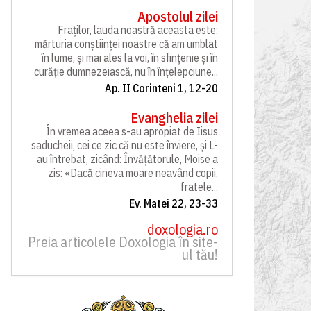
Apostolul zilei
Fraților, lauda noastră aceasta este:
mărturia conștiinței noastre că am umblat
în lume, și mai ales la voi, în sfințenie și în
curăție dumnezeiască, nu în înțelepciune...
Ap. II Corinteni 1, 12-20
Evanghelia zilei
În vremea aceea s-au apropiat de Iisus
saducheii, cei ce zic că nu este înviere, și L-
au întrebat, zicând: Învățătorule, Moise a
zis: «Dacă cineva moare neavând copii,
fratele...
Ev. Matei 22, 23-33
doxologia.ro
Preia articolele Doxologia în site-
ul tău!