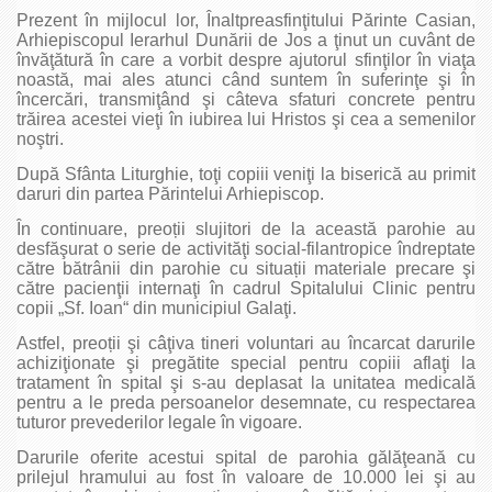
Prezent în mijlocul lor, Înaltpreasfinţitului Părinte Casian,
Arhiepiscopul Ierarhul Dunării de Jos a ţinut un cuvânt de
învăţătură în care a vorbit despre ajutorul sfinţilor în viaţa
noastă, mai ales atunci când suntem în suferinţe şi în
încercări, transmiţând şi câteva sfaturi concrete pentru
trăirea acestei vieţi în iubirea lui Hristos şi cea a semenilor
noştri.
După Sfânta Liturghie, toţi copiii veniţi la biserică au primit
daruri din partea Părintelui Arhiepiscop.
În continuare, preoții slujitori de la această parohie au
desfăşurat o serie de activităţi social-filantropice îndreptate
către bătrânii din parohie cu situații materiale precare şi
către pacienţii internaţi în cadrul Spitalului Clinic pentru
copii „Sf. Ioan“ din municipiul Galaţi.
Astfel, preoții şi câţiva tineri voluntari au încarcat darurile
achiziţionate şi pregătite special pentru copiii aflaţi la
tratament în spital şi s-au deplasat la unitatea medicală
pentru a le preda persoanelor desemnate, cu respectarea
tuturor prevederilor legale în vigoare.
Darurile oferite acestui spital de parohia gălăţeană cu
prilejul hramului au fost în valoare de 10.000 lei şi au