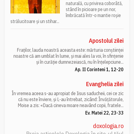
naturală, cu privirea coborâtă,
stând în picioare pe un nor,
îmbrăcată într-o mantie roșie
strălucitoare și un stihar...
Apostolul zilei
Fraților, lauda noastră aceasta este: mărturia conștiinței
noastre că am umblat în lume, și mai ales la voi, în sfințenie
și în curăție dumnezeiască, nu în înțelepciune...
Ap. II Corinteni 1, 12-20
Evanghelia zilei
În vremea aceea s-au apropiat de Iisus saducheii, cei ce zic
că nu este înviere, și L-au întrebat, zicând: Învățătorule,
Moise a zis: «Dacă cineva moare neavând copii, fratele...
Ev. Matei 22, 23-33
doxologia.ro
Preia articolele Doxologia în site-ul tău!