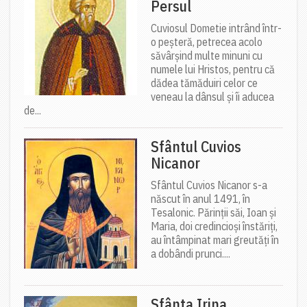
Persul
Cuviosul Dometie intrând într-
o peșteră, petrecea acolo
săvârșind multe minuni cu
numele lui Hristos, pentru că
dădea tămăduiri celor ce
veneau la dânsul și îi aducea
de...
Sfântul Cuvios
Nicanor
Sfântul Cuvios Nicanor s-a
născut în anul 1491, în
Tesalonic. Părinții săi, Ioan și
Maria, doi credincioși înstăriți,
au întâmpinat mari greutăți în
a dobândi prunci....
Sfânta Irina,