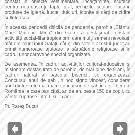
constat în obiecte vestimentare, încălţăminte, scutece
pentru nou-născuţi, lapte praf, rechizite şcolare, jucării,
produse de igienă, fructe, dulciuri, iconiţe și cărți de zidire
sufletească.
În această perioadă dificilă de pandemie, parohia „Sfântul
Mare Mucenic Mina“ din Galaţi a desfăşurat constant
activităţi social-filantropice prin care mulţi semeni nevoiaşi,
atât din muncipiul Galaţi, cât şi din satele acestui judeţ au
primit numeroase ajutoare la sărbătorile religioase şi în
cadrul unor caravene special organizate.
De asemenea, în cadrul activităţilor cultural-educative şi
misionare desfăşurate de parohie, de mai bine de 9 ani, în
cadrul natural al parcului bisericii, se organizează
Concursul anul de şah „In hoc signo vinces“, considerat
unul dintre cele mai mare concursuri de șah în aer liber din
România la care participă, an de an, peste 150 de copii, cu
vârste cuprinse între 6 şi 15 ani.
Pr. Rareş Bucur