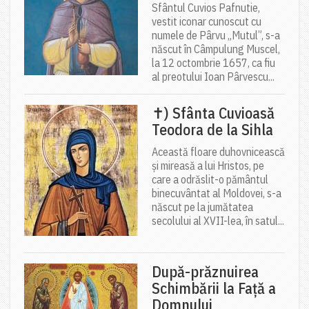
Sfântul Cuvios Pafnutie,
vestit iconar cunoscut cu
numele de Pârvu „Mutul”, s-a
născut în Câmpulung Muscel,
la 12 octombrie 1657, ca fiu
al preotului Ioan Pârvescu...
✝) Sfânta Cuvioasă
Teodora de la Sihla
Această floare duhovnicească
și mireasă a lui Hristos, pe
care a odrăslit-o pământul
binecuvântat al Moldovei, s-a
născut pe la jumătatea
secolului al XVII-lea, în satul...
După-prăznuirea
Schimbării la Față a
Domnului