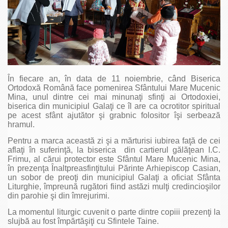
În fiecare an, în data de 11 noiembrie, când Biserica
Ortodoxă Română face pomenirea Sfântului Mare Mucenic
Mina, unul dintre cei mai minunaţi sfinţi ai Ortodoxiei,
biserica din municipiul Galaţi ce îl are ca ocrotitor spiritual
pe acest sfânt ajutător şi grabnic folositor îşi serbează
hramul.
Pentru a marca această zi şi a mărturisi iubirea faţă de cei
aflaţi în suferinţă, la biserica din cartierul gălăţean I.C.
Frimu, al cărui protector este Sfântul Mare Mucenic Mina,
în prezenţa Înaltpreasfinţitului Părinte Arhiepiscop Casian,
un sobor de preoţi din municipiul Galaţi a oficiat Sfânta
Liturghie, împreună rugători fiind astăzi mulţi credincioşilor
din parohie şi din îmrejurimi.
La momentul liturgic cuvenit o parte dintre copiii prezenţi la
slujbă au fost împărtăşiţi cu Sfintele Taine.