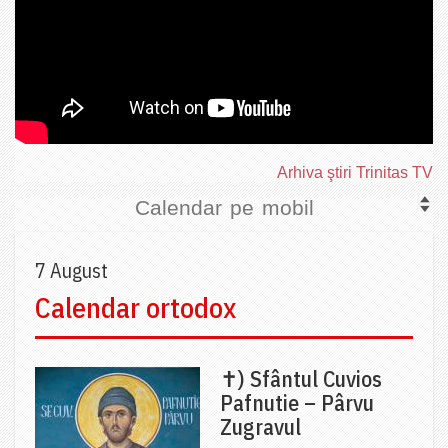
Arhiva ştiri Trinitas TV
Calendar pe mobil
7 August
Calendar ortodox
✝) Sfântul Cuvios
Pafnutie – Pârvu
Zugravul