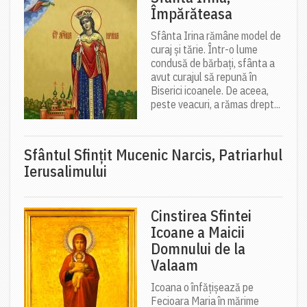
Împărăteasa
Sfânta Irina rămâne model de
curaj și tărie. Într-o lume
condusă de bărbați, sfânta a
avut curajul să repună în
Biserici icoanele. De aceea,
peste veacuri, a rămas drept...
Sfântul Sfinţit Mucenic Narcis, Patriarhul
Ierusalimului
Cinstirea Sfintei
Icoane a Maicii
Domnului de la
Valaam
Icoana o înfățișează pe
Fecioara Maria în mărime