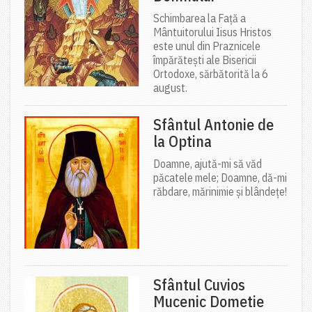
Schimbarea la Față a
Mântuitorului Iisus Hristos
este unul din Praznicele
împărătești ale Bisericii
Ortodoxe, sărbătorită la 6
august.
Sfântul Antonie de
la Optina
Doamne, ajută-mi să văd
păcatele mele; Doamne, dă-mi
răbdare, mărinimie şi blândeţe!
Sfântul Cuvios
Mucenic Dometie