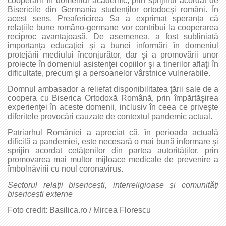
cooperării în domeniul academic, prin sprijinul acordat de
Bisericile din Germania studenţilor ortodocşi români. În
acest sens, Preafericirea Sa a exprimat speranța că
relațiile bune româno-germane vor contribui la cooperarea
reciproc avantajoasă. De asemenea, a fost subliniată
importanţa educaţiei şi a bunei informări în domeniul
protejării mediului înconjurător, dar şi a promovării unor
proiecte în domeniul asistenţei copiilor şi a tinerilor aflaţi în
dificultate, precum şi a persoanelor vârstnice vulnerabile.
Domnul ambasador a reliefat disponibilitatea ţării sale de a
coopera cu Biserica Ortodoxă Română, prin împărtăşirea
experienţei în aceste domenii, inclusiv în ceea ce priveşte
diferitele provocări cauzate de contextul pandemic actual.
Patriarhul României a apreciat că, în perioada actuală
dificilă a pandemiei, este necesară o mai bună informare şi
sprijin acordat cetăţenilor din partea autorităților, prin
promovarea mai multor mijloace medicale de prevenire a
îmbolnăvirii cu noul coronavirus.
Sectorul relaţii bisericeşti, interreligioase şi comunităţi
bisericeşti externe
Foto credit: Basilica.ro / Mircea Florescu