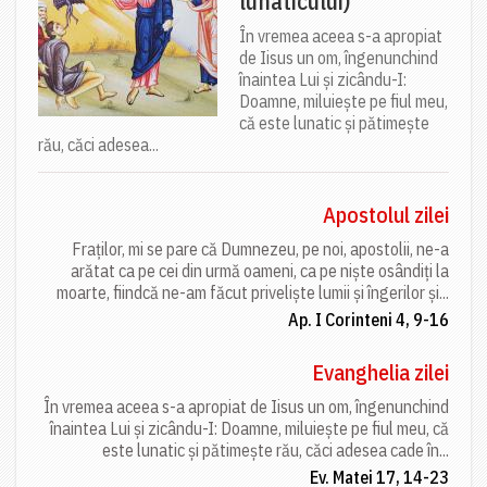
lunaticului)
În vremea aceea s-a apropiat
de Iisus un om, îngenunchind
înaintea Lui și zicându-I:
Doamne, miluiește pe fiul meu,
că este lunatic și pătimește
rău, căci adesea...
Apostolul zilei
Fraților, mi se pare că Dumnezeu, pe noi, apostolii, ne-a
arătat ca pe cei din urmă oameni, ca pe niște osândiți la
moarte, fiindcă ne-am făcut priveliște lumii și îngerilor și...
Ap. I Corinteni 4, 9-16
Evanghelia zilei
În vremea aceea s-a apropiat de Iisus un om, îngenunchind
înaintea Lui și zicându-I: Doamne, miluiește pe fiul meu, că
este lunatic și pătimește rău, căci adesea cade în...
Ev. Matei 17, 14-23