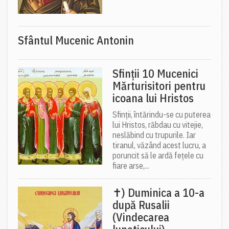
Sfântul Mucenic Antonin
Sfinții 10 Mucenici
Mărturisitori pentru
icoana lui Hristos
Sfinții, întărindu-se cu puterea
lui Hristos, răbdau cu vitejie,
neslăbind cu trupurile. Iar
tiranul, văzând acest lucru, a
poruncit să le ardă fețele cu
fiare arse,...
✝) Duminica a 10-a
după Rusalii
(Vindecarea