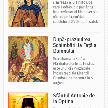
și mireasă a lui Hristos, pe
care a odrăslit-o pământul
binecuvântat al Moldovei, s-a
născut pe la jumătatea
secolului al XVII-lea, în satul...
După-prăznuirea
Schimbării la Față a
Domnului
Schimbarea la Față a
Mântuitorului Iisus Hristos
este unul din Praznicele
împărătești ale Bisericii
Ortodoxe, sărbătorită la 6
august.
Sfântul Antonie de
la Optina