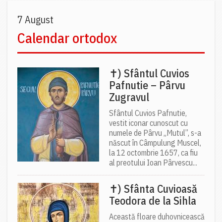
7 August
Calendar ortodox
✝) Sfântul Cuvios
Pafnutie – Pârvu
Zugravul
Sfântul Cuvios Pafnutie,
vestit iconar cunoscut cu
numele de Pârvu „Mutul”, s-a
născut în Câmpulung Muscel,
la 12 octombrie 1657, ca fiu
al preotului Ioan Pârvescu...
✝) Sfânta Cuvioasă
Teodora de la Sihla
Această floare duhovnicească