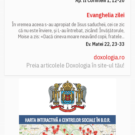
Ap. II Corinteni 1, 12-20
Evanghelia zilei
În vremea aceea s-au apropiat de Iisus saducheii, cei ce zic
că nu este înviere, și L-au întrebat, zicând: Învățătorule,
Moise a zis: «Dacă cineva moare neavând copii, fratele...
Ev. Matei 22, 23-33
doxologia.ro
Preia articolele Doxologia în site-ul tău!