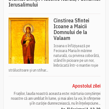
Ierusalimului
Cinstirea Sfintei
Icoane a Maicii
Domnului de la
Valaam
Icoana o înfățișează pe
Fecioara Maria în mărime
naturală, cu privirea coborâtă,
stând în picioare pe un nor,
îmbrăcată într-o mantie roșie
strălucitoare și un stihar...
Apostolul zilei
Fraților, lauda noastră aceasta este: mărturia conștiinței
noastre că am umblat în lume, și mai ales la voi, în sfințenie
și în curăție dumnezeiască, nu în înțelepciune...