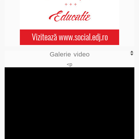
Galerie video
<p