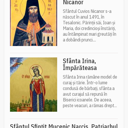
Nicanor
Sfântul Cuvios Nicanor s-a
născut în anul 1491, în
Tesalonic. Părinții săi, Ioan și
Maria, doi credincioși înstăriți,
au întâmpinat mari greutăți în
a dobândi prunci....
Sfânta Irina,
Împărăteasa
Sfânta Irina rămâne model de
curaj și tărie. Într-o lume
condusă de bărbați, sfânta a
avut curajul să repună în
Biserici icoanele. De aceea,
peste veacuri, a rămas drept...
Sfântul Sfinţit Mucenic Narcis, Patriarhul