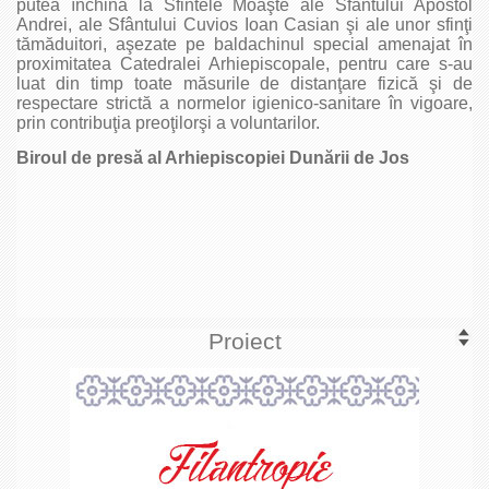
putea închina la Sfintele Moaşte ale Sfântului Apostol
Andrei, ale Sfântului Cuvios Ioan Casian şi ale unor sfinţi
tămăduitori, aşezate pe baldachinul special amenajat în
proximitatea Catedralei Arhiepiscopale, pentru care s-au
luat din timp toate măsurile de distanţare fizică şi de
respectare strictă a normelor igienico-sanitare în vigoare,
prin contribuţia preoţilorşi a voluntarilor.
Biroul de presă al Arhiepiscopiei Dunării de Jos
Proiect