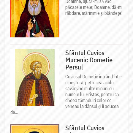
Doamne, ajută-mi să văd
păcatele mele; Doamne, dă-mi
răbdare, mărinimie şi blândeţe!
Sfântul Cuvios
Mucenic Dometie
Persul
Cuviosul Dometie intrând într-
o peșteră, petrecea acolo
săvârșind multe minuni cu
numele lui Hristos, pentru că
dădea tămăduiri celor ce
veneau la dânsul și îi aducea
de...
Sfântul Cuvios