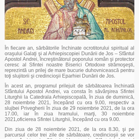
În fiecare an, sărbătorile închinate ocrotitorului spiritual al
oraşului Galaţi şi al Arhiepiscopiei Dunării de Jos – Sfântul
Apostol Andrei, încreştinătorul poporului român şi protector
ceresc al Sfintei noastre Biserici Ortodoxe strămoşeşti,
reprezintă un prilej de mare bucurie duhovnicească pentru
toţi slujitorii şi credincioşii Eparhiei Dunării de Jos.
În acest an, programul prilejuit de sărbătoarea închinată
Sfântului Apostol Andrei, va consta în săvârşirea Sfintei
Liturghii la Catedrala Arhiepiscopală, în ziua de duminică,
28 noiembrie 2021, începând cu ora 9.00, respectiv a
slujbei Privegherii în ziua de 29 noiembrie 2021, de la ora
17.00, iar în ziua hramului, marţi, 30 noiembrie
2021,oficierea Sfintei Liturghii, începând cu ora 9.00.
Din ziua de 28 noiembrie 2021, de la ora 8.30, şi pe
parcursul celor trei zile de sărbătoare, credincioşii se vor