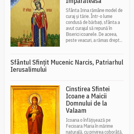
Împărăteasa
Sfânta Irina rămâne model de
curaj și tărie. Într-o lume
condusă de bărbați, sfânta a
avut curajul să repună în
Biserici icoanele. De aceea,
peste veacuri, a rămas drept...
Sfântul Sfinţit Mucenic Narcis, Patriarhul
Ierusalimului
Cinstirea Sfintei
Icoane a Maicii
Domnului de la
Valaam
Icoana o înfățișează pe
Fecioara Maria în mărime
naturală, cu privirea coborâtă,