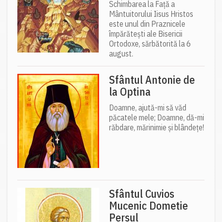
Schimbarea la Față a
Mântuitorului Iisus Hristos
este unul din Praznicele
împărătești ale Bisericii
Ortodoxe, sărbătorită la 6
august.
Sfântul Antonie de
la Optina
Doamne, ajută-mi să văd
păcatele mele; Doamne, dă-mi
răbdare, mărinimie şi blândeţe!
Sfântul Cuvios
Mucenic Dometie
Persul