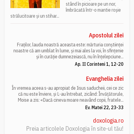
stând în picioare pe un nor,
îmbrăcată într-o mantie roșie
strălucitoare și un stihar...
Apostolul zilei
Fraților, lauda noastră aceasta este: mărturia conștiinței
noastre că am umblat în lume, și mai ales la voi, în sfințenie
și în curăție dumnezeiască, nu în înțelepciune...
Ap. II Corinteni 1, 12-20
Evanghelia zilei
În vremea aceea s-au apropiat de Iisus saducheii, cei ce zic
că nu este înviere, și L-au întrebat, zicând: Învățătorule,
Moise a zis: «Dacă cineva moare neavând copii, fratele...
Ev. Matei 22, 23-33
doxologia.ro
Preia articolele Doxologia în site-ul tău!