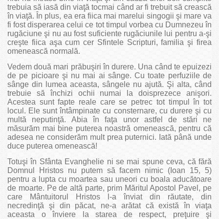
trebuia să iasă din viaţă tocmai când ar fi trebuit să crească
în viaţă. În plus, ea era fiica mai marelui singogii şi mare va
fi fost disperarea celui ce tot timpul vorbea cu Dumnezeu în
rugăciune şi nu au fost suficiente rugăciunile lui pentru a-şi
creşte fiica aşa cum cer Sfintele Scripturi, familia şi firea
omenească normală.
Vedem două mari prăbuşiri în durere. Una când te epuizezi
de pe picioare şi nu mai ai sânge. Cu toate perfuziile de
sânge din lumea aceasta, sângele nu ajută. Şi alta, când
trebuie să închizi ochii numai la doisprezece anişori.
Acestea sunt fapte reale care se petrec tot timpul în tot
locul. Ele sunt întâmpinate cu consternare, cu durere şi cu
multă neputinţă. Abia în faţa unor astfel de stări ne
măsurăm mai bine puterea noastră omenească, pentru că
adesea ne considerăm mult prea puternici. Iată până unde
duce puterea omenească!
Totuşi în Sfânta Evanghelie ni se mai spune ceva, că fără
Domnul Hristos nu putem să facem nimic (Ioan 15, 5)
pentru a lupta cu moartea sau uneori cu boala aducătoare
de moarte. Pe de altă parte, prim Măritul Apostol Pavel, pe
care Mântuitorul Hristos l-a înviat din răutate, din
necredinţă şi din păcat, ne-a arătat că există în viaţa
aceasta o înviere la starea de respect, preţuire şi