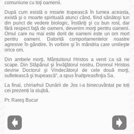
comuniune cu toţi oamenii.
După cum există o moarte trupească în lumea aceasta,
există şi o moarte spirituală atunci când, fiind sănătoşi tun
din punct de vedere biologic, înstăriţi şi cu bun rost, dar
fără respect faţă de oameni, devenim morţi pentru oameni.
Omul care nu mai este dorit de oameni este un om mort
pentru oameni. Datorită comportamentelor noastre
agresive în gândire, în vorbire şi în mândria care umileşte
orice om.
Din ambele morţi, Mântuitorul Hristos a venit ca să ne
scape. Din Stăpânul şi Învăţătorul nostru, Domnul Hristos
devine Doctorul şi Vindecătorul de cele două morţi,
sufletească şi trupească“, a spus Înaltpreasfinţia Sa.
La final, chiriarhul Dunării de Jos i-a binecuvântat pe toți
cei prezenți la slujbă.
Pr. Rareş Bucur