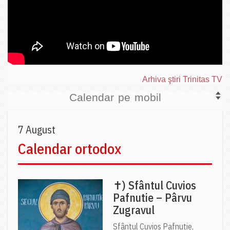
Arhiva ştiri Trinitas TV
Calendar pe mobil
7 August
Calendar ortodox
✝) Sfântul Cuvios
Pafnutie – Pârvu
Zugravul
Sfântul Cuvios Pafnutie,