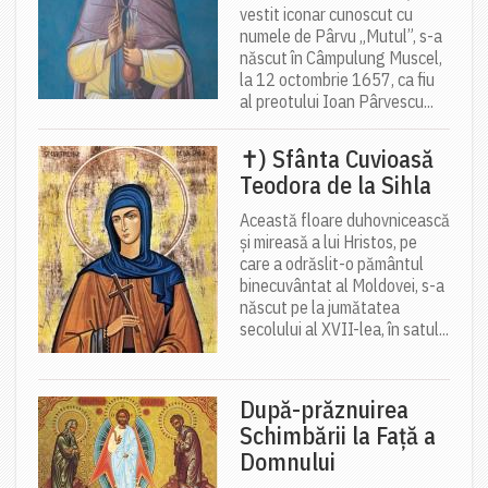
vestit iconar cunoscut cu
numele de Pârvu „Mutul”, s-a
născut în Câmpulung Muscel,
la 12 octombrie 1657, ca fiu
al preotului Ioan Pârvescu...
✝) Sfânta Cuvioasă
Teodora de la Sihla
Această floare duhovnicească
și mireasă a lui Hristos, pe
care a odrăslit-o pământul
binecuvântat al Moldovei, s-a
născut pe la jumătatea
secolului al XVII-lea, în satul...
După-prăznuirea
Schimbării la Față a
Domnului