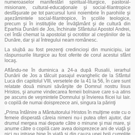
numeroaselor manifestări spiritual-liturgice, pastoral-
misionare, cultural-educaţionale şi social-filantropice
desfăşurate pe tot parcursul lunii noiembrie în parohiile şi
aşezămintele social-filantropice, în şcolile teologice,
precum şi în instituţiile de învăţământ şi de cultură din
Eparhia Dunării de Jos, închinate Sfântului Apostol Andrei,
cel întâi chemat la apostolat şi ocrotitor al creştinilor de la
Dunăre, dar şi al întregului neam românesc.
La slujbă au fost prezenţi credincioşi din municipiu, iar
răspunsurile liturgice au fost oferite de corul acestui sfânt
locaş.
Aflându-ne în duminica a 24-a după Rusalii, ierarhul
Dunării de Jos a tâlcuit pasajul evanghelic de la Sfântul
Luca din capitolul VIII, versetele de la 41 la 56, în care sunt
relatate două minuni săvârşite de Domnul nostru Iisus
Hristos, şi anume vindecarea femeii bolnave care s-a atins
pe ascuns de veşmintele Domnului şi învierea fiicei lui Iair.
o copilă de numai doisprezece ani, singura la părinţi
„Prima întâlnire a Mântuitorului Hristos în mulţime este cu o
femeie disperată căreia nimeni nu-i putea oferi ajutor, dar
drumul mergea mai departe către o minune şi mai mare, şi
anume către o copilă care avea doisprezece ani de viaţă şi
nici nu intrase bine în viaţă şi din cauza unei boli cumplite