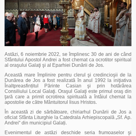
Astăzi, 6 noiembrie 2022, se împlinesc 30 de ani de când
Sfântului Apostol Andrei a fost chemat ca ocrotitor spiritual
al oraşului Galaţi şi al Eparhiei Dunării de Jos.
Această mare împlinire pentru clerul şi credincioşii de la
Dunărea de Jos a fost realizată în anul 1992 la iniţiativa
Înaltpreasfințitul Părinte Casian şi prin hotărârea
Consiliului Local Galaţi. Oraşul Galaţi este primul oraş din
ţară care a primit ocrotirea spirituală a întâiul chemat la
apostolie de către Mântuitorul Iisus Hristos.
În această zi de sărbătoare, chiriarhul Dunării de Jos a
oficiat Sfânta Liturghie la Catedrala Arhiepiscopală „Sf. Ap.
Andrei“ din municipiul Galați.
Evenimentul de astăzi deschide seria frumoaselor şi