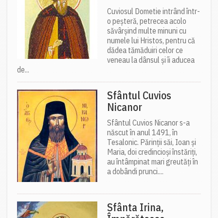
Cuviosul Dometie intrând într-
o peșteră, petrecea acolo
săvârșind multe minuni cu
numele lui Hristos, pentru că
dădea tămăduiri celor ce
veneau la dânsul și îi aducea
de...
Sfântul Cuvios
Nicanor
Sfântul Cuvios Nicanor s-a
născut în anul 1491, în
Tesalonic. Părinții săi, Ioan și
Maria, doi credincioși înstăriți,
au întâmpinat mari greutăți în
a dobândi prunci....
Sfânta Irina,