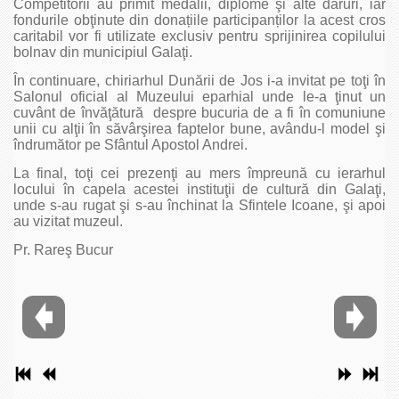
Competitorii au primit medalii, diplome şi alte daruri, iar
fondurile obţinute din donațiile participanților la acest cros
caritabil vor fi utilizate exclusiv pentru sprijinirea copilului
bolnav din municipiul Galaţi.
În continuare, chiriarhul Dunării de Jos i-a invitat pe toţi în
Salonul oficial al Muzeului eparhial unde le-a ţinut un
cuvânt de învăţătură despre bucuria de a fi în comuniune
unii cu alţii în săvârşirea faptelor bune, avându-l model şi
îndrumător pe Sfântul Apostol Andrei.
La final, toţi cei prezenţi au mers împreună cu ierarhul
locului în capela acestei instituţii de cultură din Galaţi,
unde s-au rugat şi s-au închinat la Sfintele Icoane, şi apoi
au vizitat muzeul.
Pr. Rareş Bucur