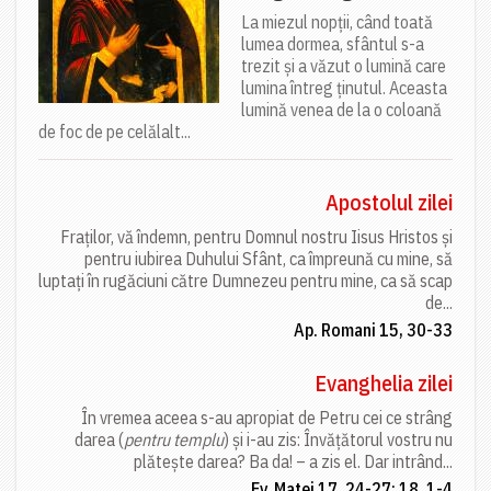
La miezul nopții, când toată
lumea dormea, sfântul s-a
trezit și a văzut o lumină care
lumina întreg ținutul. Aceasta
lumină venea de la o coloană
de foc de pe celălalt...
Apostolul zilei
Fraților, vă îndemn, pentru Domnul nostru Iisus Hristos și
pentru iubirea Duhului Sfânt, ca împreună cu mine, să
luptați în rugăciuni către Dumnezeu pentru mine, ca să scap
de...
Ap. Romani 15, 30-33
Evanghelia zilei
În vremea aceea s-au apropiat de Petru cei ce strâng
darea (
pentru templu
) și i-au zis: Învățătorul vostru nu
plătește darea? Ba da! – a zis el. Dar intrând...
Ev. Matei 17, 24-27; 18, 1-4