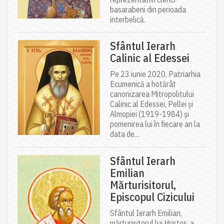
basarabeni din perioada
interbelică.
Sfântul Ierarh
Calinic al Edessei
Pe 23 iunie 2020, Patriarhia
Ecumenică a hotărât
canonizarea Mitropolitului
Calinic al Edessei, Pellei și
Almopiei (1919-1984) și
pomenirea lui în fiecare an la
data de...
Sfântul Ierarh
Emilian
Mărturisitorul,
Episcopul Cizicului
Sfântul Ierarh Emilian,
mărturisitorul lui Hristos, a