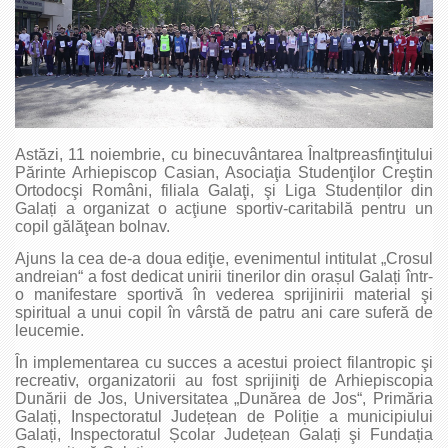
Astăzi, 11 noiembrie, cu binecuvântarea Înaltpreasfinţitului
Părinte Arhiepiscop Casian, Asociaţia Studenţilor Creştin
Ortodocşi Români, filiala Galaţi, şi Liga Studenților din
Galați a organizat o acţiune sportiv-caritabilă pentru un
copil gălăţean bolnav.
Ajuns la cea de-a doua ediţie, evenimentul intitulat „Crosul
andreian“ a fost dedicat unirii tinerilor din orașul Galați într-
o manifestare sportivă în vederea sprijinirii material şi
spiritual a unui copil în vârstă de patru ani care suferă de
leucemie.
În implementarea cu succes a acestui proiect filantropic şi
recreativ, organizatorii au fost sprijiniţi de Arhiepiscopia
Dunării de Jos, Universitatea „Dunărea de Jos“, Primăria
Galați, Inspectoratul Județean de Poliție a municipiului
Galați, Inspectoratul Școlar Județean Galați şi Fundația