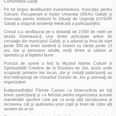
Comunitară Galați.
Pe tot timpul desfășurării evenimentului, Asociația pentru
Salvare, Recuperare și Ajutor Umanitar (SRAU Galați) şi
Asociația pentru Instruire în Situații de Urgență (UVSAR
Galați) a asigurat asistența medicală a participanţilor.
Crosul s-a desfăşurat pe o distanţă de 2.000 de metri pe
strada Domnească, una dintre principale artere de
circulaţie din municipiul Galaţi, şi a adunat la linia de start
peste 300 de tineri studenți și liceeni cu vârste peste 15
ani, dar şi persoane adulte, mulţi dintre ei iubitori ai
sportului şi ai faptelor bune.
Punctul de sosire a fost la Muzeul Istoriei Culturii și
Spiritualității Creștine de la Dunărea de Jos, acolo unde
ocupanţii primelor trei locuri, dar şi ceilalţi participanţi au
fost întâmpinaţi de chiriarhul Dunării de Jos şi premiaţi de
organizatori.
Înaltpreasfinţitul Părinte Casian i-a binecuvânta pe toţi
tinerii participanţi şi i-a felicitat pentru organizarea acestei
manifestări sportive care are ca scop atât socializarea şi
recreerea, cât şi ajutorarea unor copii şi tineri de către alţi
semeni de-ai lor.