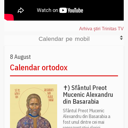
Arhiva ştiri Trinitas TV
Calendar pe mobil
8 August
Calendar ortodox
✝) Sfântul Preot
Mucenic Alexandru
din Basarabia
Sfântul Preot Mucenic
Alexandru din Basarabia a
fost unul dintre cei mai
reprezentativi clerici