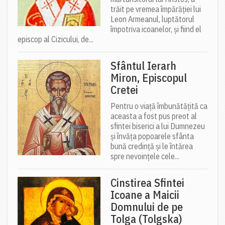
trăit pe vremea împărăției lui
Leon Armeanul, luptătorul
împotriva icoanelor, și fiind el
episcop al Cizicului, de...
Sfântul Ierarh
Miron, Episcopul
Cretei
Pentru o viață îmbunătățită ca
aceasta a fost pus preot al
sfintei biserici a lui Dumnezeu
și învăța popoarele sfânta
bună credință și le întărea
spre nevoințele cele...
Cinstirea Sfintei
Icoane a Maicii
Domnului de pe
Tolga (Tolgska)